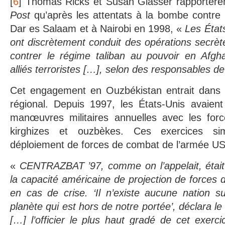
[
6
] Thomas Ricks et Susan Glasser rapportère
Post
qu’après les attentats à la bombe contr
Dar es Salaam et à Nairobi en 1998, «
Les État
ont discrètement conduit des opérations secrè
contrer le régime taliban au pouvoir en Afgha
alliés terroristes […], selon des responsables d
Cet engagement en Ouzbékistan entrait dans 
régional. Depuis 1997, les États-Unis avaien
manœuvres militaires annuelles avec les for
kirghizes et ouzbèkes. Ces exercices sim
déploiement de forces de combat de l’armée US 
«
CENTRAZBAT ’97, comme on l’appelait, était 
la capacité américaine de projection de forces 
en cas de crise. ‘Il n’existe aucune nation s
planète qui est hors de notre portée’, déclara 
[…] l’officier le plus haut gradé de cet exerc