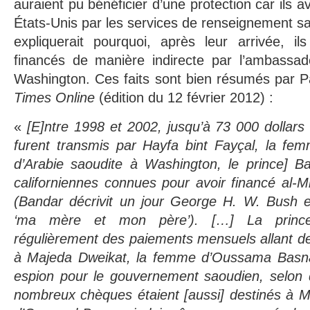
auraient pu bénéficier d’une protection car ils 
États-Unis par les services de renseignement sa
expliquerait pourquoi, après leur arrivée, i
financés de manière indirecte par l’ambassad
Washington. Ces faits sont bien résumés par P
Times Online
(édition du 12 février 2012) :
«
[E]ntre 1998 et 2002, jusqu’à 73 000 dollar
furent transmis par Hayfa bint Fayçal, la fe
d’Arabie saoudite à Washington, le prince] Ba
californiennes connues pour avoir financé al-Mi
(Bandar décrivit un jour George H. W. Bush
‘ma mère et mon père’). […] La prince
régulièrement des paiements mensuels allant de
à Majeda Dweikat, la femme d’Oussama Basnan
espion pour le gouvernement saoudien, selon 
nombreux chèques étaient [aussi] destinés à M