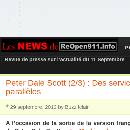
P
REOPEN911 – NEWS
Revue de presse sur l’actualité du 11 Septembre
Peter Dale Scott (2/3) : Des servi
parallèles
29 septembre, 2012 by Buzz lclair
A l’occasion de la sortie de la version franç