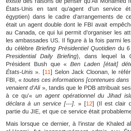
existe des raisons de penser qu’Ali Mohamed f
États-Unis en tant qu’agent d’un service ét
égyptien) dans le cadre d’arrangements de ce
était un agent double dont le FBI avait empêch
au Canada, ce qui lui permit d’organiser les at
les ambassades US. Il figure à la fois parmi le
du célèbre
Briefing Présidentiel Quotidien
du 6 
Presidential Daily Briefing
), dans lequel la
Président Bush que «
Ben Laden [était] dé
États-Unis
». [
11
] Selon Jack Cloonan, le réfé
FBI, «
toutes ces informations [contenues dans le
venaient d’Ali
», tandis que le PDB attribuait se
à ce qu’«
un agent opérationnel du Jihad isl
déclara à un service [---].
» [
12
] (Il est clair
partie du JIE, et que ce service était probablem
Mais lorsque ce dernier, à l’instar de Khaled 