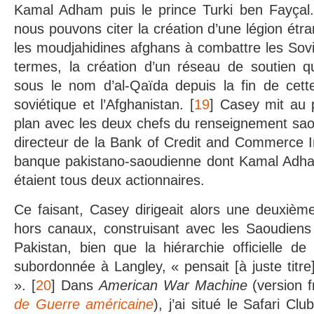
Kamal Adham puis le prince Turki ben Fayçal.
nous pouvons citer la création d’une légion étr
les moudjahidines afghans à combattre les Sov
termes, la création d’un réseau de soutien 
sous le nom d’al-Qaïda depuis la fin de cette
soviétique et l’Afghanistan. [
19
] Casey mit au p
plan avec les deux chefs du renseignement saou
directeur de la Bank of Credit and Commerce In
banque pakistano-saoudienne dont Kamal Adha
étaient tous deux actionnaires.
Ce faisant, Casey dirigeait alors une deuxiè
hors canaux, construisant avec les Saoudiens 
Pakistan, bien que la hiérarchie officielle de 
subordonnée à Langley, « pensait [à juste titre
». [
20
] Dans
American War Machine
(version f
de Guerre américaine
), j’ai situé le Safari C