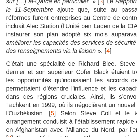
sur […] al-Qaïda en particulier.
» [
3
] Le
Rapport
le 11-Septembre
ajoute que, suite au passa
réformes furent entreprises au Centre de contr
incluait Alec Station (l’Unité ben Laden de la CIA
instaurer son plan adopté six mois auparavan
améliorer les capacités des services de sécurité
des renseignements via la liaison
». [
4
]
C’était une spécialité de Richard Blee. Steve
dernier et son supérieur Cofer Black étaient 
les opportunités qu’induisaient les accords de
permettaient d’étendre l’influence et les capac
dans des régions cruciales. Ainsi, ils s’env
Tachkent en 1999, où ils négocièrent un nouvel 
l’Ouzbékistan. [
5
] Selon Steve Coll et le
arrangement conduisit à l’établissement rapide 
en Afghanistan avec l’Alliance du Nord, par l’