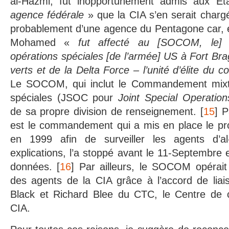
al-Hazmi, fut inopportunément admis aux Ét
agence fédérale
» que la CIA s’en serait chargé
probablement d’une agence du Pentagone car, e
Mohamed «
fut affecté au [SOCOM, le
opérations spéciales [de l’armée] US à Fort Bra
verts et de la Delta Force – l’unité d’élite du c
Le SOCOM, qui inclut le Commandement mixte
spéciales (JSOC pour
Joint Special Operati
de sa propre division de renseignement. [
15
] 
est le commandement qui a mis en place le p
en 1999 afin de surveiller les agents d’a
explications, l’a stoppé avant le 11-Septembre 
données. [
16
] Par ailleurs, le SOCOM opérai
des agents de la CIA grâce à l’accord de liai
Black et Richard Blee du CTC, le Centre de c
CIA.