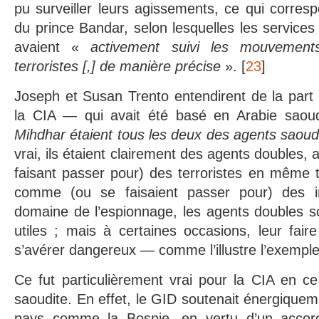
pu surveiller leurs agissements, ce qui corresp
du prince Bandar, selon lesquelles les services
avaient «
activement suivi les mouvement
terroristes [,] de manière précise
». [
23
]
Joseph et Susan Trento entendirent de la part d
la CIA — qui avait été basé en Arabie sao
Mihdhar étaient tous les deux des agents saoud
vrai, ils étaient clairement des agents doubles
faisant passer pour) des terroristes en même t
comme (ou se faisaient passer pour) des i
domaine de l’espionnage, les agents doubles so
utiles ; mais à certaines occasions, leur fair
s’avérer dangereux — comme l’illustre l’exemp
Ce fut particulièrement vrai pour la CIA en ce
saoudite. En effet, le GID soutenait énergique
pays comme la Bosnie, en vertu d’un accor