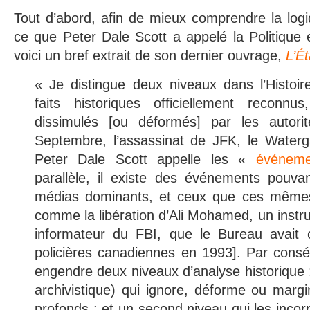
Tout d’abord, afin de mieux comprendre la logiq
ce que Peter Dale Scott a appelé la Politique e
voici un bref extrait de son dernier ouvrage,
L’É
« Je distingue deux niveaux dans l’Histoir
faits historiques officiellement reconn
dissimulés [ou déformés] par les autor
Septembre, l’assassinat de JFK, le Waterga
Peter Dale Scott appelle les «
événeme
parallèle, il existe des événements pouvan
médias dominants, et ceux que ces mêmes
comme la libération d’Ali Mohamed, un instru
informateur du FBI, que le Bureau avait 
policières canadiennes en 1993]. Par con
engendre deux niveaux d’analyse historique : l
archivistique) qui ignore, déforme ou marg
profonds ; et un second niveau qui les incorp