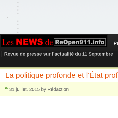
P
REOPEN911 – NEWS
Revue de presse sur l’actualité du 11 Septembre
La politique profonde et l’État pro
31 juillet, 2015 by Rédaction