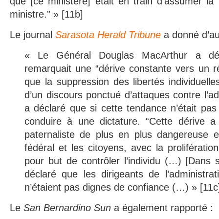
que [ce ministère] était en train d’assumer la 
ministre.” » [11b]
Le journal
Sarasota Herald Tribune
a donné d’aut
« Le Général Douglas MacArthur a décla
remarquait une “dérive constante vers un rég
que la suppression des libertés individuelle
d’un discours ponctué d’attaques contre l’ad
a déclaré que si cette tendance n’était pas 
conduire à une dictature. “Cette dérive a 
paternaliste de plus en plus dangereuse 
fédéral et les citoyens, avec la proliférati
pour but de contrôler l’individu (…) [Dans s
déclaré que les dirigeants de l’administra
n’étaient pas dignes de confiance (…) » [11c
Le
San Bernardino Sun
a également rapporté :