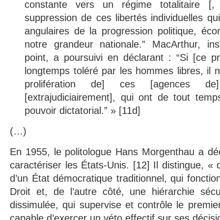
constante vers un régime totalitaire [, 
suppression de ces libertés individuelles qu
angulaires de la progression politique, éc
notre grandeur nationale.” MacArthur, ins
point, a poursuivi en déclarant : “Si [ce p
longtemps toléré par les hommes libres, il n
prolifération de] ces [agences de]
[extrajudiciairement], qui ont de tout tem
pouvoir dictatorial.” » [11d]
(…)
En 1955, le politologue Hans Morgenthau a décri
caractériser les États-Unis. [12] Il distingue, « 
d’un État démocratique traditionnel, qui fonctio
Droit et, de l’autre côté, une hiérarchie séc
dissimulée, qui supervise et contrôle le premie
capable d’exercer un véto effectif sur ses décisi