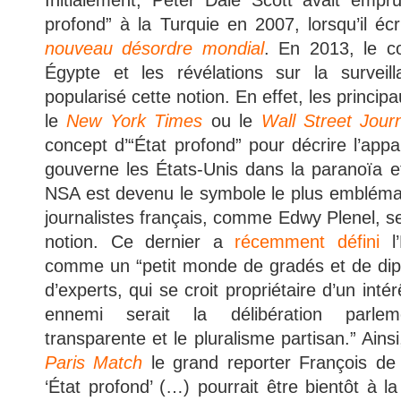
Initialement, Peter Dale Scott avait empru
profond” à la Turquie en 2007, lorsqu’il écr
nouveau désordre mondial
. En 2013, le co
Égypte et les révélations sur la survei
popularisé cette notion. En effet, les princ
le
New York Times
ou le
Wall Street Jour
concept d’“État profond” pour décrire l’appare
gouverne les États-Unis dans la paranoïa et 
NSA est devenu le symbole le plus emblémat
journalistes français, comme Edwy Plenel, se
notion. Ce dernier a
récemment défini
l’
comme un “petit monde de gradés et de dip
d’experts, qui se croit propriétaire d’un intér
ennemi serait la délibération parlemen
transparente et le pluralisme partisan.” Ains
Paris Match
le grand reporter François de 
‘État profond’ (…) pourrait être bientôt à l