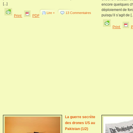
[...]
encore quelques che
déploiement de forc
Lire +
13 Commentaires
puisqu’il s’agit de [..
Print
PDF
Print
La guerre secrète
des drones US au
Pakistan (1/2)