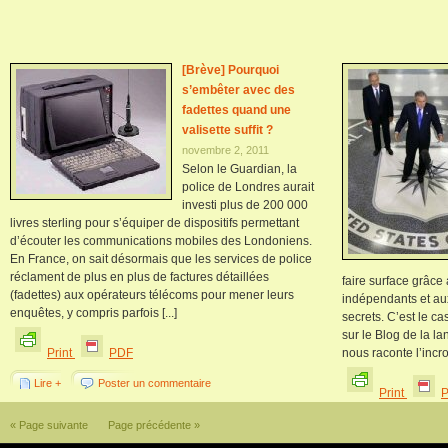
[Brève] Pourquoi
s’embêter avec des
fadettes quand une
valisette suffit ?
novembre 2, 2011
Selon le Guardian, la
police de Londres aurait
investi plus de 200 000
livres sterling pour s’équiper de dispositifs permettant
d’écouter les communications mobiles des Londoniens.
En France, on sait désormais que les services de police
réclament de plus en plus de factures détaillées
faire surface grâce
(fadettes) aux opérateurs télécoms pour mener leurs
indépendants et au
enquêtes, y compris parfois [...]
secrets. C’est le ca
sur le Blog de la l
Print
PDF
nous raconte l’incro
Lire +
Poster un commentaire
Print
« Page suivante
Page précédente »