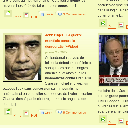
dans le monde, priv
gré le sens du mot "terrorisme". Cela leur a donné les
sociétés de type "B
moyens inespérés de faire taire les opposants [...]
dans la logique dén
Lire +
3 Commentaires
du terrorisme [...]
Print
PDF
Print
John Pilger : La guerre
mondiale contre la
démocratie (+Vidéo)
janvier 25, 2012
Au lendemain du vote de la
loi sur la détention indéfinie et
sans procès par le Congrès
américain, et alors que les
manoeuvres contre l’Iran et la
Syrie se multiplient, voici un
état des lieux sans concession sur l’impérialisme
ministre de la Just
américain et en particulier sur l’oeuvre de l’Administration
faire le grand journ
Obama, dressé par le célèbre journaliste anglo-saxon
Chris Hedges – Prix
John [...]
ouvrages sur le ter
étrangère américaine
Lire +
9 Commentaires
Print
PDF
Print