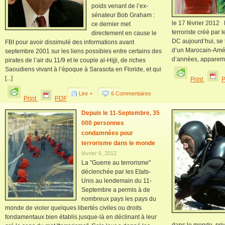
poids venant de l’ex-
sénateur Bob Graham :
le 17 février 2012 
ce dernier met
terroriste créé par
directement en cause le
DC aujourd’hui, se t
FBI pour avoir dissimulé des informations avant
d’un Marocain-Amér
septembre 2001 sur les liens possibles entre certains des
d’années, apparemm
pirates de l’air du 11/9 et le couple al-Hijji, de riches
Saoudiens vivant à l’époque à Sarasota en Floride, et qui
[...]
Print
Lire +
6 Commentaires
Print
PDF
Depuis le 11-Septembre, 35
000 personnes
condamnées pour
terrorisme dans le monde
février 6, 2012
La "Guerre au terrorisme"
déclenchée par les Etats-
Unis au lendemain du 11-
Septembre a permis à de
nombreux pays les pays du
monde de violer quelques libertés civiles ou droits
fondamentaux bien établis jusque-là en déclinant à leur