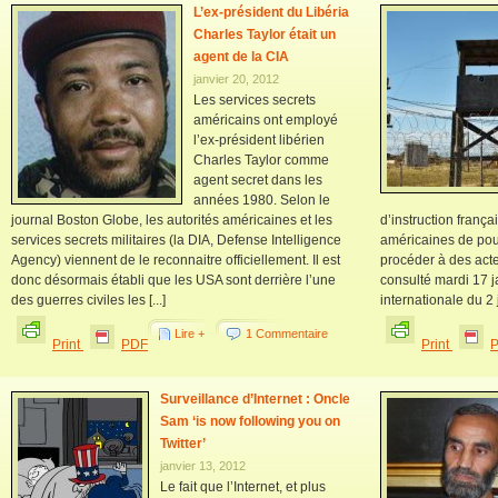
L’ex-président du Libéria
Charles Taylor était un
agent de la CIA
janvier 20, 2012
Les services secrets
américains ont employé
l’ex-président libérien
Charles Taylor comme
agent secret dans les
années 1980. Selon le
journal Boston Globe, les autorités américaines et les
d’instruction franç
services secrets militaires (la DIA, Defense Intelligence
américaines de pouv
Agency) viennent de le reconnaitre officiellement. Il est
procéder à des act
donc désormais établi que les USA sont derrière l’une
consulté mardi 17 
des guerres civiles les [...]
internationale du 2 ja
Lire +
1 Commentaire
Print
PDF
Print
Surveillance d’Internet : Oncle
Sam ‘is now following you on
Twitter’
janvier 13, 2012
Le fait que l’Internet, et plus