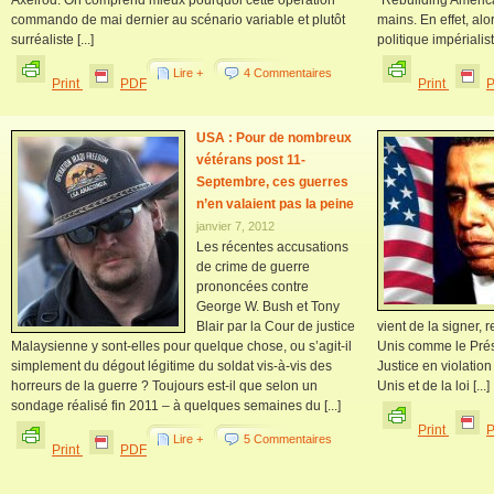
Axelrod. On comprend mieux pourquoi cette opération
"Rebuilding America
commando de mai dernier au scénario variable et plutôt
mains. En effet, al
surréaliste [...]
politique impérialis
Lire +
4 Commentaires
Print
PDF
Print
USA : Pour de nombreux
vétérans post 11-
Septembre, ces guerres
n’en valaient pas la peine
janvier 7, 2012
Les récentes accusations
de crime de guerre
prononcées contre
George W. Bush et Tony
Blair par la Cour de justice
vient de la signer, r
Malaysienne y sont-elles pour quelque chose, ou s’agit-il
Unis comme le Prési
simplement du dégout légitime du soldat vis-à-vis des
Justice en violation
horreurs de la guerre ? Toujours est-il que selon un
Unis et de la loi [...]
sondage réalisé fin 2011 – à quelques semaines du [...]
Print
Lire +
5 Commentaires
Print
PDF