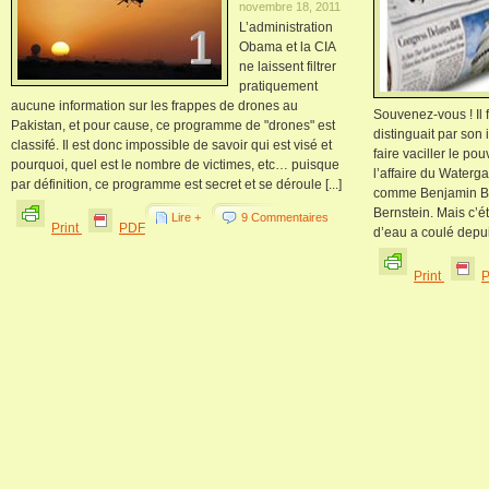
novembre 18, 2011
L’administration
Obama et la CIA
ne laissent filtrer
pratiquement
aucune information sur les frappes de drones au
Souvenez-vous ! Il 
Pakistan, et pour cause, ce programme de "drones" est
distinguait par son
classifé. Il est donc impossible de savoir qui est visé et
faire vaciller le po
pourquoi, quel est le nombre de victimes, etc… puisque
l’affaire du Waterga
par définition, ce programme est secret et se déroule [...]
comme Benjamin Br
Bernstein. Mais c’ét
Lire +
9 Commentaires
Print
PDF
d’eau a coulé depuis
Print