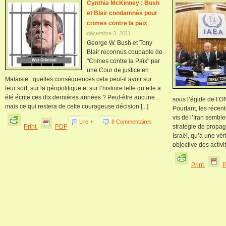
Cynthia McKinney : Bush
et Blair condamnés pour
crimes contre la paix
décembre 3, 2011
George W. Bush et Tony
Blair reconnus coupable de
"Crimes contre la Paix" par
une Cour de justice en
Malaisie : quelles conséquences cela peut-il avoir sur
leur sort, sur la géopolitique et sur l’histoire telle qu’elle a
été écrite ces dix dernières années ? Peut-être aucune…
sous l’égide de l’O
mais ce qui restera de cette courageuse décision [...]
Pourtant, les récen
vis de l’Iran sembl
Lire +
8 Commentaires
Print
PDF
stratégie de propa
Israël, qu’à une vér
objective des activi
Print