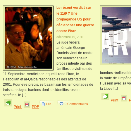
Le récent verdict sur
le 11/9 ? Une
propagande US pour
déclencher une guerre
contre l’Iran
décembre 19, 2011
Le juge fédéral
américain George
Daniels vient de rendre
son verdict dans un
procès intenté par des
familles de victimes du
bombes réelles diri
11-Septembre, verdict par lequel il rend l’Iran, le
la route de l’impér
Hezbollah et al-Qaïda responsables des attentats de
Hussein avec sa vo
2001. Pour être précis, se basant sur les témoignages de
la Libye [...]
trois transfuges iraniens dont les identités restent
secrètes, le [...]
Print
Lire +
9 Commentaires
Print
PDF