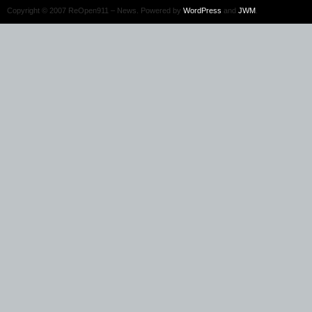
Copyright © 2007 ReOpen911 – News. Powered by
WordPress
and
JWM
.