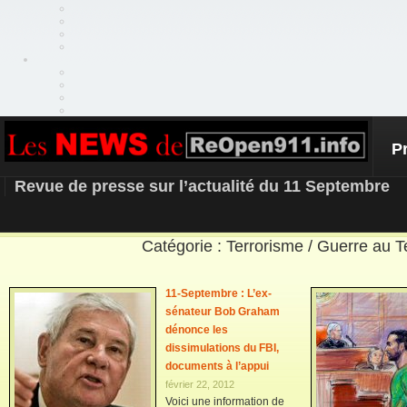
P
REOPEN911 – NEWS
Revue de presse sur l’actualité du 11 Septembre
Catégorie : Terrorisme / Guerre au T
11-Septembre : L’ex-
sénateur Bob Graham
dénonce les
dissimulations du FBI,
documents à l’appui
février 22, 2012
Voici une information de