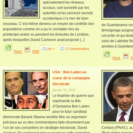
spécialement les réseaux
sociaux, soit surveillé par les
autorités et les services secrets
occidentaux n’a rien de bien
nouveau. C’est même devenu un moyen de contrôle des
de Guantanamo nous
populations comme on a pu le constater lors du
témoignage poignan
printemps arabe ou pendant les émeutes de Londres,
cet enfer et qui ten
après lesquelles David Cameron avait proposé [...]
celui de Lakhdar B
années à Guantanamo
Lire +
2 Commentaires
Print
PDF
Print
USA : Ben Laden au
coeur de la campagne
électorale
janvier 10, 2012
Le trophée de guerre que
représente la tête
d’Oussama Ben Laden
pour le futur candidat
démocrate Barack Obama semble être un argument
précieux au vu des commentaires faits récemment par
l’un de ses conseillers en stratégie électorale, David
Century (PNAC), a