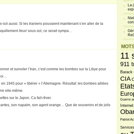
La 
exp
Niel
cont
us-sol aussi. Si les Iraniens pouvaient maintenant s’en aller de la
anquillement /leur/ sous-sol, ce serait sympa…
Gér
Re
MOTS
11 
911 t
ner et survoler l’Iran, c’est comme les bombes sur la Libye pour
Barack
quoi…
CIA
C
 en 1945 pour « libérer » l’Allemagne. Résultat: les bombes alliées
Etat
erre elle-même.
Euro
tes sur le Japon. Ca fait rêver.
Guerre a
uriantes, son napalm, son agent orange… Que de souvenirs et de jolis
Internet
Oba
Patriot Ac
Services