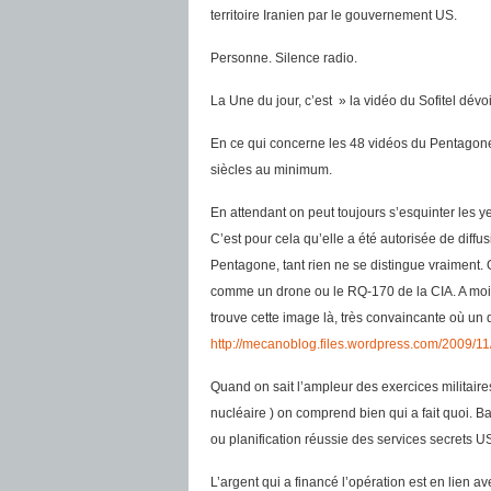
territoire Iranien par le gouvernement US.
Personne. Silence radio.
La Une du jour, c’est » la vidéo du Sofitel dévo
En ce qui concerne les 48 vidéos du Pentagone l
siècles au minimum.
En attendant on peut toujours s’esquinter les y
C’est pour cela qu’elle a été autorisée de diffu
Pentagone, tant rien ne se distingue vraiment. 
comme un drone ou le RQ-170 de la CIA. A moins 
trouve cette image là, très convaincante où un 
http://mecanoblog.files.wordpress.com/2009/11
Quand on sait l’ampleur des exercices militaires
nucléaire ) on comprend bien qui a fait quoi. B
ou planification réussie des services secrets U
L’argent qui a financé l’opération est en lien av