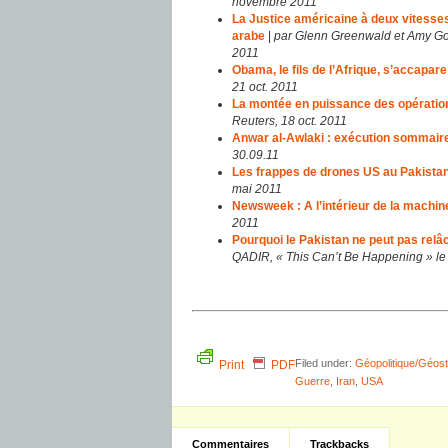
novembre 2011
La Justice américaine à deux vitesse
arabe
|
par Glenn Greenwald et Amy Goo
2011
Obama, le fils de l’Afrique, s’accapar
21 oct. 2011
La montée en puissance des opératio
Reuters, 18 oct. 2011
Anwar al-Awlaki : exécution sommaire
30.09.11
Les frappes de drones US au Pakista
mai 2011
Newsweek : A l’intérieur de la machine 
2011
Pourquoi le Pakistan ne peut pas rel
QADIR, « This Can’t Be Happening » le 1
Filed under:
Géopolitique/Géost
Print
PDF
Guerre
,
Iran
,
USA
Commentaires
Trackbacks