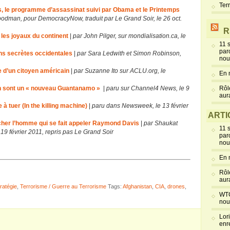
Ter
s, le programme d’assassinat suivi par Obama et le Printemps
dman, pour DemocracyNow, traduit par Le Grand Soir, le 26 oct.
R
e les joyaux du continent
|
par John Pilger, sur mondialisation.ca, le
11 
par
ns secrètes occidentales
|
par Sara Ledwith et Simon Robinson,
nou
 d’un citoyen américain
|
par Suzanne Ito sur ACLU.org, le
En 
n sont un « nouveau Guantanamo »
|
paru sur Channel4 News, le 9
Rôl
aur
à tuer (In the killing machine)
|
paru dans Newsweek, le 13 février
ARTI
âcher l’homme qui se fait appeler Raymond Davis
|
par Shaukat
11 
9 février 2011, repris pas Le Grand Soir
par
nou
En 
Rôl
aur
ratégie
,
Terrorisme / Guerre au Terrorisme
Tags:
Afghanistan
,
CIA
,
drones
,
WTC
nou
Lor
enr