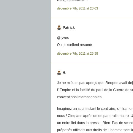
décembre 7th, 2011 at 23:03
Patrick
@ yves
Oui, excellent résumé.
décembre 7th, 2011 at 23:38
H.
Je ne m’étais pas aperçu que Reopen avait déjà 
l’ Empire et la facilité du parti de la Guerre d
conventions internationales.
Imaginez un seul instant le contraire, sil’ Iran
nous ! Cinq ans après on en parlerait encore. 
un entrefilet dans la presse. Rien. Pas de scand
préposés officiels aux droits de l’ homme sont i