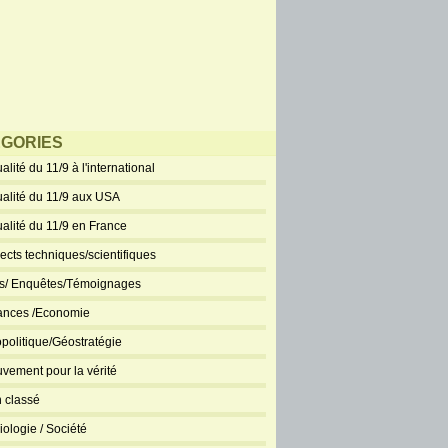
GORIES
alité du 11/9 à l'international
ualité du 11/9 aux USA
ualité du 11/9 en France
ects techniques/scientifiques
ts/ Enquêtes/Témoignages
ances /Economie
politique/Géostratégie
vement pour la vérité
 classé
iologie / Société