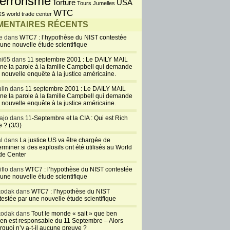
errorisme
USA
Torture
Tours Jumelles
WTC
ks
world trade center
ENTAIRES RÉCENTS
e dans
WTC7 : l’hypothèse du NIST contestée
 une nouvelle étude scientifique
i65 dans
11 septembre 2001 : Le DAILY MAIL
ne la parole à la famille Campbell qui demande
 nouvelle enquête à la justice américaine.
lin dans
11 septembre 2001 : Le DAILY MAIL
ne la parole à la famille Campbell qui demande
 nouvelle enquête à la justice américaine.
ajo dans
11-Septembre et la CIA : Qui est Rich
 ? (3/3)
al dans
La justice US va être chargée de
rminer si des explosifs ont été utilisés au World
de Center
iflo dans
WTC7 : l’hypothèse du NIST contestée
 une nouvelle étude scientifique
kodak dans
WTC7 : l’hypothèse du NIST
testée par une nouvelle étude scientifique
kodak dans
Tout le monde « sait » que ben
en est responsable du 11 Septembre – Alors
rquoi n’y a-t-il aucune preuve ?