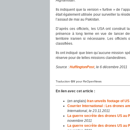
Afghanistan.
Ils indiquent que la version « furtive » de l’ap
était également utilisée pour surveiller la r
l’assaut de mai au Pakistan.
D’après ces officiels, les USA ont construit
présence à long terme en vue de lancer des
territoire iranien si nécessaire. Les officie
classifiées.
Ils ont indiqué que bien qu’aucune mission spéci
réserve pour de telles missions clandestines.
Source :
HuffingtonPost
, le 6 décembre 2011
Traduction
GV
pour ReOpenNews
En lien avec cet article :
(en anglais)
Iran unveils footage of US
Courrier International : Les drones 
International, le 23.11.2011
La guerre secrète des drones US au P
novembre 2011
La guerre secrète des drones US au P