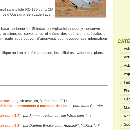
pareil sans pilote RQ-170 de la CIA
ésidence d’Oussama Ben Laden avant
 la base aérienne de Shindad en Afghanistan pour y conserver une
 missions de surveillance et même des opérations spéciales en
ls ont parlé sous couvert d’anonymat pour évoquer ces informations
CATÉ
Actu
fique en Iran n’ait été autorisée, les militaires avaient des plans de
Act
Act
Asp
Fai
Fin
Géo
 drone
| english.news.cn, 8 décembre 2011
américains commencent à manquer de cibles
|
paru dans Courrier
Mou
akistan (1/2)
|
par Spencer Ackerman, sur Wired.com, le 4
Non
Soc
akistan (2/2)
|
par Daphne Eviatar, pour HumanRightsFirst, le 7