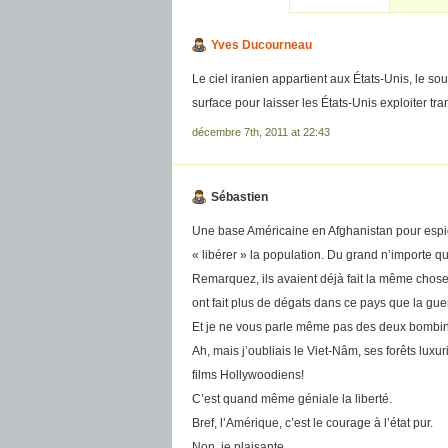
Yves Ducourneau
Le ciel iranien appartient aux États-Unis, le so
surface pour laisser les États-Unis exploiter tr
décembre 7th, 2011 at 22:43
Sébastien
Une base Américaine en Afghanistan pour espion
« libérer » la population. Du grand n’importe 
Remarquez, ils avaient déjà fait la même chose
ont fait plus de dégats dans ce pays que la gu
Et je ne vous parle même pas des deux bombinet
Ah, mais j’oubliais le Viet-Nâm, ses forêts lux
films Hollywoodiens!
C’est quand même géniale la liberté.
Bref, l’Amérique, c’est le courage à l’état pur.
Non, je plaisante…