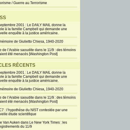
rorisme / Guerre au Terrorisme
SS
septembre 2001 : Le DAILY MAIL donne la
ole à la famille Campbell qui demande une
velle enquête à la justice américaine.
mémoire de Giulietto Chiesa, 1940-2020
e de l’Arabie saoudite dans le 11/9 : des témoins
aient été menacés [Washington Post]
CLES RÉCENTS
septembre 2001 : Le DAILY MAIL donne la
ole à la famille Campbell qui demande une
velle enquête à la justice américaine.
mémoire de Giulietto Chiesa, 1940-2020
e de l’Arabie saoudite dans le 11/9 : des témoins
aient été menacés [Washington Post]
7 : l’hypothèse du NIST contestée par une
velle étude scientifique
ie Van Auken dans Le New York Times : les
egistrements du 11/9