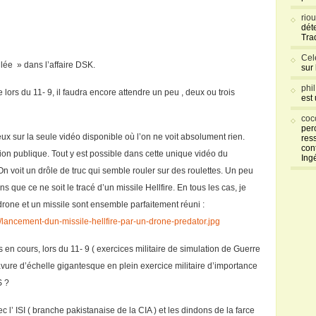
rio
déte
Tra
Cel
ilée » dans l’affaire DSK.
sur
phi
ors du 11- 9, il faudra encore attendre un peu , deux ou trois
est
coc
per
eux sur la seule vidéo disponible où l’on ne voit absolument rien.
res
con
sion publique. Tout y est possible dans cette unique vidéo du
Ing
On voit un drôle de truc qui semble rouler sur des roulettes. Un peu
que ce ne soit le tracé d’un missile Hellfire. En tous les cas, je
drone et un missile sont ensemble parfaitement réuni :
/lancement-dun-missile-hellfire-par-un-drone-predator.jpg
 en cours, lors du 11- 9 ( exercices militaire de simulation de Guerre
avure d’échelle gigantesque en plein exercice militaire d’importance
S ?
ec l’ ISI ( branche pakistanaise de la CIA ) et les dindons de la farce