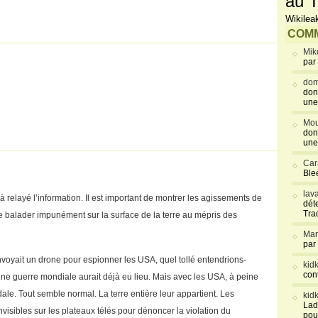
au T
Wikilea
COMM
Mik
par
dom
don
une
Mou
don
une
Car
Blee
lav
relayé l’information. Il est important de montrer les agissements de
déte
Tra
e se balader impunément sur la surface de la terre au mépris des
Mar
par
 envoyait un drone pour espionner les USA, quel tollé entendrions-
kid
con
Une guerre mondiale aurait déjà eu lieu. Mais avec les USA, à peine
ale. Tout semble normal. La terre entière leur appartient. Les
kid
Lad
nvisibles sur les plateaux télés pour dénoncer la violation du
pou