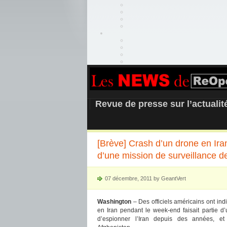
REOPEN911 –
Revue de presse sur l’actuali
[Brève] Crash d’un drone en Iran 
d’une mission de surveillance d
07 décembre, 2011 by GeantVert
Washington
– Des officiels américains ont ind
en Iran pendant le week-end faisait partie d’u
d’espionner l’Iran depuis des années, 