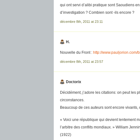
qui ont servi d’alibi pratique sont Saoudiens en
d’investigation ? Combien sont -ils encore ?
décembre 8th, 2011 at 23:11
H.
Nouvelle du Front :
http://www.pauljorion.com/
décembre 8th, 2011 at 23:57
Doctorix
Décidément, j’adore les citations: on peut les p
circonstances.
Beaucoup de ces auteurs sont encore vivants, o
« Voici une république qui devient lentement 
l’arbitre des conflits mondiaux. » William Jen
(1922)