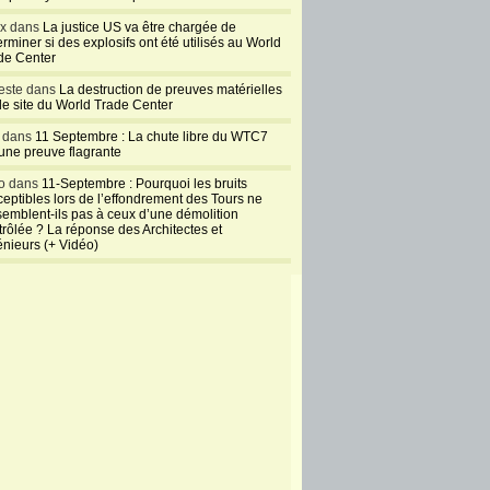
ux dans
La justice US va être chargée de
rminer si des explosifs ont été utilisés au World
de Center
este dans
La destruction de preuves matérielles
 le site du World Trade Center
l dans
11 Septembre : La chute libre du WTC7
 une preuve flagrante
o dans
11-Septembre : Pourquoi les bruits
ceptibles lors de l’effondrement des Tours ne
semblent-ils pas à ceux d’une démolition
trôlée ? La réponse des Architectes et
énieurs (+ Vidéo)