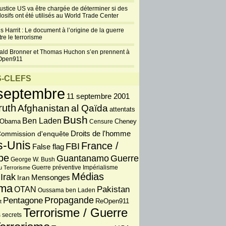
justice US va être chargée de déterminer si des
losifs ont été utilisés au World Trade Center
s Harrit : Le document à l’origine de la guerre
re le terrorisme
ald Bronner et Thomas Huchon s’en prennent à
Open911
-CLEFS
septembre
11 septembre 2001
ruth
Afghanistan
al Qaïda
attentats
Bush
Ben Laden
 Obama
Censure
Cheney
Droits de l'homme
ommission d'enquête
s-Unis
France /
FBI
False flag
pe
Guantanamo
Guerre
George W. Bush
Guerre préventive
u Terrorisme
Impérialisme
Médias
Irak
Iran
Mensonges
ma
OTAN
Pakistan
Oussama ben Laden
Propagande
Pentagone
ReOpen911
t
Terrorisme / Guerre
 secrets