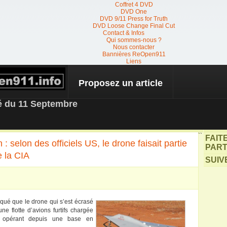
Coffret 4 DVD
DVD One
DVD 9/11 Press for Truth
DVD Loose Change Final Cut
Contact & Infos
Qui sommes-nous ?
Nous contacter
Bannières ReOpen911
Liens
Proposez un article
 NEWS
té du 11 Septembre
``
FAIT
: selon des officiels US, le drone faisait partie
PART
e la CIA
SUIV
iqué que le drone qui s’est écrasé
ne flotte d’avions furtifs chargée
et opérant depuis une base en