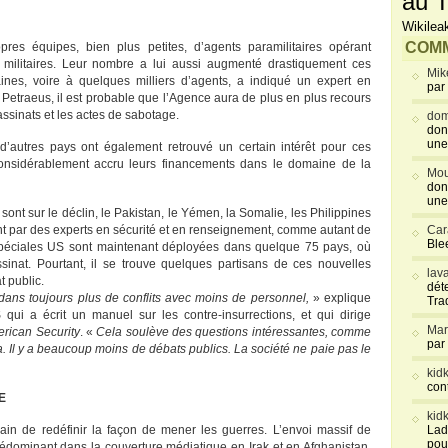
au T
Wikilea
COMM
res équipes, bien plus petites, d’agents paramilitaires opérant
 militaires. Leur nombre a lui aussi augmenté drastiquement ces
Mik
nes, voire à quelques milliers d’agents, a indiqué un expert en
par
l Petraeus, il est probable que l’Agence aura de plus en plus recours
assinats et les actes de sabotage.
dom
don
une
d’autres pays ont également retrouvé un certain intérêt pour ces
 considérablement accru leurs financements dans le domaine de la
Mou
don
une
ont sur le déclin, le Pakistan, le Yémen, la Somalie, les Philippines
t par des experts en sécurité et en renseignement, comme autant de
Car
Blee
 spéciales US sont maintenant déployées dans quelque 75 pays, où
ssinat. Pourtant, il se trouve quelques partisans de ces nouvelles
lav
t public.
déte
dans toujours plus de conflits avec moins de personnel,
» explique
Tra
qui a écrit un manuel sur les contre-insurrections, et qui dirige
Mar
rican Security
. «
Cela soulève des questions intéressantes, comme
par
ça. Il y a beaucoup moins de débats publics. La société ne paie pas le
kid
con
E
kid
rain de redéfinir la façon de mener les guerres. L’envoi massif de
Lad
pou
édominant dans la couverture médiatique en Irak et en Afghanistan,