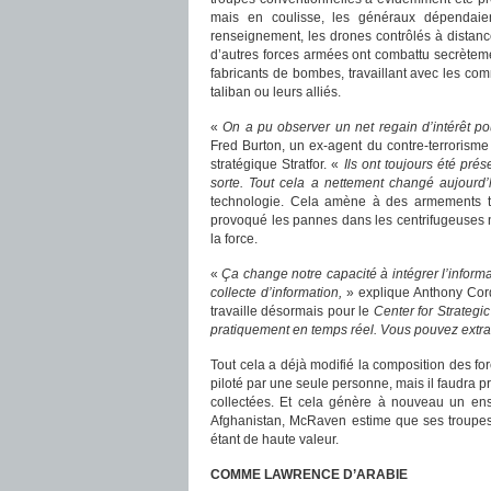
mais en coulisse, les généraux dépendaien
renseignement, les drones contrôlés à distanc
d’autres forces armées ont combattu secrètem
fabricants de bombes, travaillant avec les com
taliban ou leurs alliés.
«
On a pu observer un net regain d’intérêt po
Fred Burton, un ex-agent du contre-terrorism
stratégique Stratfor. «
Ils ont toujours été pr
sorte. Tout cela a nettement changé aujourd
technologie. Cela amène à des armements to
provoqué les pannes dans les centrifugeuses n
la force.
«
Ça change notre capacité à intégrer l’informa
collecte d’information,
» explique Anthony Cor
travaille désormais pour le
Center for Strategic
pratiquement en temps réel. Vous pouvez extraire
Tout cela a déjà modifié la composition des fo
piloté par une seule personne, mais il faudra p
collectées. Et cela génère à nouveau un ense
Afghanistan, McRaven estime que ses troupes
étant de haute valeur.
COMME LAWRENCE D’ARABIE