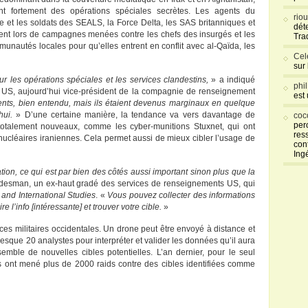
t fortement des opérations spéciales secrètes. Les agents du
rio
e et les soldats des SEALS, la Force Delta, les SAS britanniques et
déte
ent lors de campagnes menées contre les chefs des insurgés et les
Tra
munautés locales pour qu’elles entrent en conflit avec al-Qaïda, les
Cel
sur
ur les opérations spéciales et les services clandestins,
» a indiqué
phi
e US, aujourd’hui vice-président de la compagnie de renseignement
est
ésents, bien entendu, mais ils étaient devenus marginaux en quelque
’hui.
» D’une certaine manière, la tendance va vers davantage de
coc
per
talement nouveaux, comme les cyber-munitions Stuxnet, qui ont
res
ucléaires iraniennes. Cela permet aussi de mieux cibler l’usage de
con
Ing
tion, ce qui est par bien des côtés aussi important sinon plus que la
desman, un ex-haut gradé des services de renseignements US, qui
 and International Studies
. «
Vous pouvez collecter des informations
 l’info [intéressante] et trouver votre cible.
»
rces militaires occidentales. Un drone peut être envoyé à distance et
resque 20 analystes pour interpréter et valider les données qu’il aura
mble de nouvelles cibles potentielles. L’an dernier, pour le seul
 ont mené plus de 2000 raids contre des cibles identifiées comme