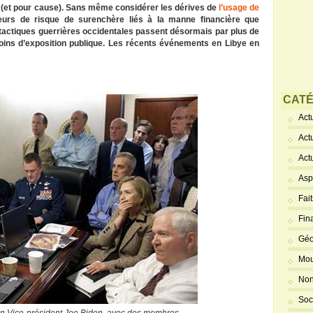
 (et pour cause). Sans même considérer les dérives de
l’usage de
teurs de risque de surenchère liés à la manne financière que
s tactiques guerrières occidentales passent désormais par plus de
moins d’exposition publique. Les récents événements en Libye en
CATÉ
Actu
Act
Act
Asp
Fai
Fin
Géo
Mou
Non
Soc