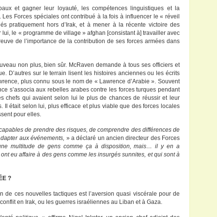
baux et gagner leur loyauté, les compétences linguistiques et la
 Les Forces spéciales ont contribué à la fois à influencer le « réveil
iés pratiquement hors d’Irak, et à mener à la récente victoire des
ui, le « programme de village » afghan [consistant à] travailler avec
preuve de l’importance de la contribution de ses forces armées dans
uveau non plus, bien sûr. McRaven demande à tous ses officiers et
 D’autres sur le terrain lisent les histoires anciennes ou les écrits
Lawrence, plus connu sous le nom de « Lawrence d’Arabie ». Souvent
ce s’associa aux rebelles arabes contre les forces turques pendant
s chefs qui avaient selon lui le plus de chances de réussir et leur
 Il était selon lui, plus efficace et plus viable que des forces locales
ssent pour elles.
capables de prendre des risques, de comprendre des différences de
’adapter aux événements,
» a déclaré un ancien directeur des Forces
ne multitude de gens comme ça à disposition, mais… il y en a
 ont eu affaire à des gens comme les insurgés sunnites, et qui sont à
ÉE ?
n de ces nouvelles tactiques est l’aversion quasi viscérale pour de
nflit en Irak, ou les guerres israéliennes au Liban et à Gaza.