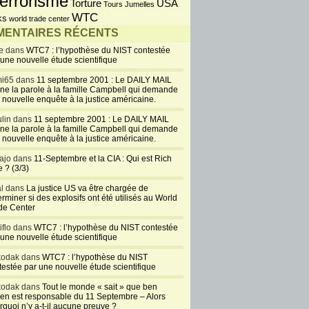
errorisme
USA
Torture
Tours Jumelles
WTC
ks
world trade center
ENTAIRES RÉCENTS
e dans
WTC7 : l’hypothèse du NIST contestée
 une nouvelle étude scientifique
i65 dans
11 septembre 2001 : Le DAILY MAIL
ne la parole à la famille Campbell qui demande
 nouvelle enquête à la justice américaine.
lin dans
11 septembre 2001 : Le DAILY MAIL
ne la parole à la famille Campbell qui demande
 nouvelle enquête à la justice américaine.
ajo dans
11-Septembre et la CIA : Qui est Rich
 ? (3/3)
al dans
La justice US va être chargée de
rminer si des explosifs ont été utilisés au World
de Center
iflo dans
WTC7 : l’hypothèse du NIST contestée
 une nouvelle étude scientifique
kodak dans
WTC7 : l’hypothèse du NIST
testée par une nouvelle étude scientifique
kodak dans
Tout le monde « sait » que ben
en est responsable du 11 Septembre – Alors
rquoi n’y a-t-il aucune preuve ?