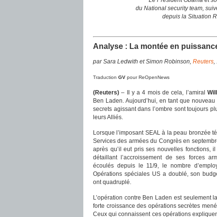
Le Président Obama et so
du National security team, sui
depuis la Situation 
Analyse : La montée en puissance
par Sara Ledwith et Simon Robinson,
Reuters
,
Traduction
GV
pour ReOpenNews
(Reuters)
– Il y a 4 mois de cela, l’amiral
Wil
Ben Laden. Aujourd’hui, en tant que nouveau c
secrets agissant dans l’ombre sont toujours 
leurs Alliés.
Lorsque l’imposant SEAL à la peau bronzée t
Services des armées du Congrès en septembr
après qu’il eut pris ses nouvelles fonctions, 
détaillant l’accroissement de ses forces 
écoulés depuis le 11/9, le nombre d’emp
Opérations spéciales US a doublé, son budget
ont quadruplé.
L’opération contre Ben Laden est seulement la 
forte croissance des opérations secrètes menée
Ceux qui connaissent ces opérations explique