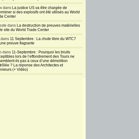
ux dans
La justice US va être chargée de
rminer si des explosifs ont été utilisés au World
de Center
este dans
La destruction de preuves matérielles
 le site du World Trade Center
l dans
11 Septembre : La chute libre du WTC7
 une preuve flagrante
o dans
11-Septembre : Pourquoi les bruits
ceptibles lors de l’effondrement des Tours ne
semblent-ils pas à ceux d’une démolition
trôlée ? La réponse des Architectes et
énieurs (+ Vidéo)