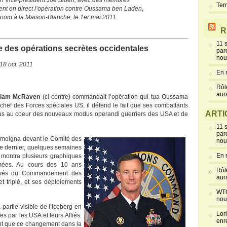
n Vice-président Joe Biden, avec des membres
Ter
vent en direct l’opération contre Oussama ben Laden,
Room à la Maison-Blanche, le 1er mai 2011
R
11 
 des opérations secrètes occidentales
par
nou
 18 oct. 2011
En 
Rôl
aur
liam McRaven
(ci-contre) commandait l’opération qui tua Oussama
hef des Forces spéciales US, il défend le fait que ses combattants
ARTI
plus au coeur des nouveaux modus operandi guerriers des USA et de
11 
par
émoigna devant le Comité des
nou
e dernier, quelques semaines
En 
il montra plusieurs graphiques
armées. Au cours des 10 ans
Rôl
loyés du Commandement des
aur
 triplé, et ses déploiements
WTC
nou
partie visible de l’iceberg en
Lor
s par les USA et leurs Alliés.
enr
nt que ce changement dans la