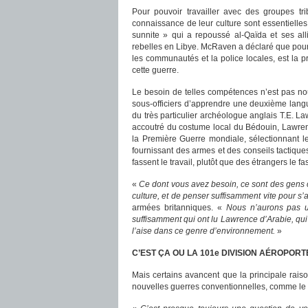
Pour pouvoir travailler avec des groupes tri
connaissance de leur culture sont essentielles.
sunnite » qui a repoussé al-Qaïda et ses all
rebelles en Libye. McRaven a déclaré que pour l
les communautés et la police locales, est la 
cette guerre.
Le besoin de telles compétences n’est pas no
sous-officiers d’apprendre une deuxième langue.
du très particulier archéologue anglais T.E. 
accoutré du costume local du Bédouin, Lawren
la Première Guerre mondiale, sélectionnant le
fournissant des armes et des conseils tactiques.
fassent le travail, plutôt que des étrangers le fa
«
Ce dont vous avez besoin, ce sont des gens 
culture, et de penser suffisamment vite pour s
armées britanniques. «
Nous n’aurons pas u
suffisamment qui ont lu Lawrence d’Arabie, qui
l’aise dans ce genre d’environnement.
»
C’EST ÇA OU LA 101e DIVISION AÉROPORT
Mais certains avancent que la principale raiso
nouvelles guerres conventionnelles, comme le co