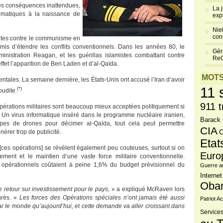
des conséquences inattendues,
La 
lomatiques à la naissance de
exp
Niel
cont
rètes contre le communisme en
is d’étendre les conflits conventionnels. Dans les années 80, le
Gér
inistration Reagan, et les guérillas islamistes combattant contre
Re
ffet l’apparition de Ben Laden et d’al-Qaïda.
MOTS
ntales. La semaine dernière, les États-Unis ont accusé l’Iran d’avoir
11 
(*)
udite.
911 t
s opérations militaires sont beaucoup mieux acceptées politiquement si
. Un virus informatique inséré dans le programme nucléaire iranien,
Barack
appes de drones pour décimer al-Qaïda, tout cela peut permettre
CIA
nérer trop de publicité.
C
Etat
[ces opérations] se révèlent également peu couteuses, surtout si on
Euro
ment et le maintien d’une vaste force militaire conventionnelle.
pérationnels coûtaient à peine 1,6% du budget prévisionnel du
Guerre a
Internet
Oba
e retour sur investissement pour le pays,
» a expliqué McRaven lors
rès. «
Les forces des Opérations spéciales n’ont jamais été aussi
Patriot Ac
par le monde qu’aujourd’hui, et cette demande va aller croissant dans
Services