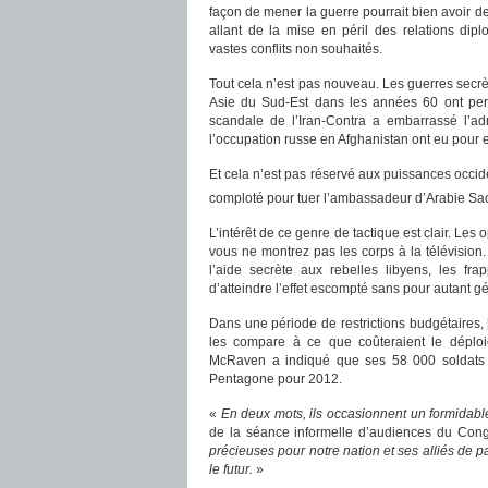
façon de mener la guerre pourrait bien avoir 
allant de la mise en péril des relations dip
vastes conflits non souhaités.
Tout cela n’est pas nouveau. Les guerres sec
Asie du Sud-Est dans les années 60 ont perm
scandale de l’Iran-Contra a embarrassé l’adm
l’occupation russe en Afghanistan ont eu pour e
Et cela n’est pas réservé aux puissances occide
comploté pour tuer l’ambassadeur d’Arabie Sao
L’intérêt de ce genre de tactique est clair. Le
vous ne montrez pas les corps à la télévision
l’aide secrète aux rebelles libyens, les fr
d’atteindre l’effet escompté sans pour autant gé
Dans une période de restrictions budgétaires, 
les compare à ce que coûteraient le déploie
McRaven a indiqué que ses 58 000 soldats o
Pentagone pour 2012.
«
En deux mots, ils occasionnent un formidabl
de la séance informelle d’audiences du Cong
précieuses pour notre nation et ses alliés de 
le futur.
»