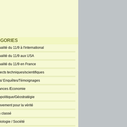
GORIES
alité du 11/9 à l'international
ualité du 11/9 aux USA
ualité du 11/9 en France
ects techniques/scientifiques
ts/ Enquêtes/Témoignages
ances /Economie
politique/Géostratégie
vement pour la vérité
 classé
iologie / Société