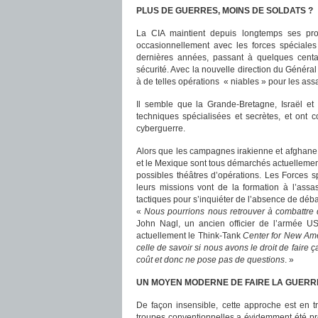
PLUS DE GUERRES, MOINS DE SOLDATS ?
La CIA maintient depuis longtemps ses prop
occasionnellement avec les forces spéciales
dernières années, passant à quelques centai
sécurité. Avec la nouvelle direction du Généra
à de telles opérations « niables » pour les ass
Il semble que la Grande-Bretagne, Israël et 
techniques spécialisées et secrètes, et ont
cyberguerre.
Alors que les campagnes irakienne et afghane s
et le Mexique sont tous démarchés actuellemen
possibles théâtres d’opérations. Les Forces
leurs missions vont de la formation à l’assa
tactiques pour s’inquiéter de l’absence de déba
«
Nous pourrions nous retrouver à combattre 
John Nagl, un ancien officier de l’armée US 
actuellement le Think-Tank
Center for New Ame
celle de savoir si nous avons le droit de faire 
coût et donc ne pose pas de questions
. »
UN MOYEN MODERNE DE FAIRE LA GUERR
De façon insensible, cette approche est en t
troupes conventionnelles a évidemment été pr