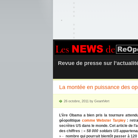
REOPEN911 –
Revue de presse sur l’actuali
La montée en puissance des opé
26 octobre, 2011 by GeantVert
L’ère Obama a bien pris la tournure attend
géopolitique
comme Webster Tarpley
: retr
secrètes US dans le monde. Cet article de l
des chiffres :
«
58 000 soldats US appartena
» -
nombre
qui pourrait bientôt passer à 12