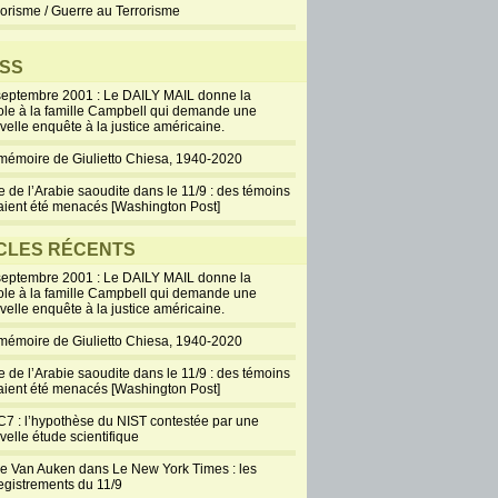
rorisme / Guerre au Terrorisme
SS
septembre 2001 : Le DAILY MAIL donne la
ole à la famille Campbell qui demande une
velle enquête à la justice américaine.
mémoire de Giulietto Chiesa, 1940-2020
e de l’Arabie saoudite dans le 11/9 : des témoins
aient été menacés [Washington Post]
CLES RÉCENTS
septembre 2001 : Le DAILY MAIL donne la
ole à la famille Campbell qui demande une
velle enquête à la justice américaine.
mémoire de Giulietto Chiesa, 1940-2020
e de l’Arabie saoudite dans le 11/9 : des témoins
aient été menacés [Washington Post]
7 : l’hypothèse du NIST contestée par une
velle étude scientifique
ie Van Auken dans Le New York Times : les
egistrements du 11/9