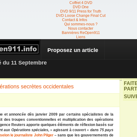
Coffret 4 DVD
DVD One
DVD 9/11 Press for Truth
DVD Loose Change Final Cut
Contact & Infos
Qui sommes-nous ?
Nous contacter
Bannières ReOpen911
Liens
Proposez un article
 NEWS
té du 11 Septembre
``
FAIT
rations secrètes occidentales
PART
SUIV
ue et annoncée dès janvier 2009 par certains spécialistes de la
ait des troupes conventionnelles et multiplication des opérations
’agence Reuters apporte quelques éléments de réflexion basés sur
nt aux Opérations spéciales
,
»
agissant à couvert
«
dans 75 pays
0
selon le journaliste John Pilger
–
sans que les gouvernements de