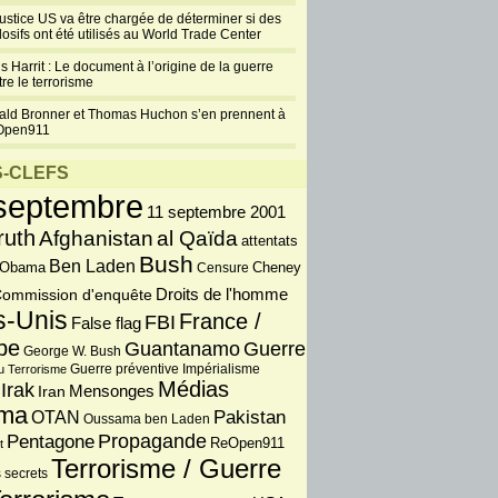
justice US va être chargée de déterminer si des
losifs ont été utilisés au World Trade Center
s Harrit : Le document à l’origine de la guerre
re le terrorisme
ald Bronner et Thomas Huchon s’en prennent à
Open911
-CLEFS
septembre
11 septembre 2001
ruth
Afghanistan
al Qaïda
attentats
Bush
Ben Laden
 Obama
Censure
Cheney
Droits de l'homme
ommission d'enquête
s-Unis
France /
FBI
False flag
pe
Guantanamo
Guerre
George W. Bush
Guerre préventive
u Terrorisme
Impérialisme
Médias
Irak
Iran
Mensonges
ma
OTAN
Pakistan
Oussama ben Laden
Propagande
Pentagone
ReOpen911
t
Terrorisme / Guerre
 secrets