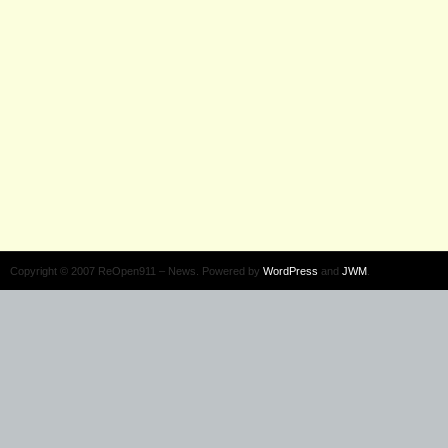
Copyright © 2007 ReOpen911 – News. Powered by
WordPress
and
JWM
.