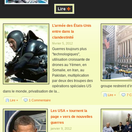
L’armée des États-Unis
entre dans la
clandestinité
février 5, 2012
Guerres toujours plus
"technologiques",
utilisation croissante de
drones au Yémen, en
Somalie, en Iran, au
Pakistan, multiplication
par deux des troupes des
opérations spéciales US
groupe restreint d’i
dans le monde, privatisation de la...
Lire +
7 C
Lire +
1 Commentaire
Les USA « tournent la
page » vers de nouvelles
guerres
janvier 9, 2012