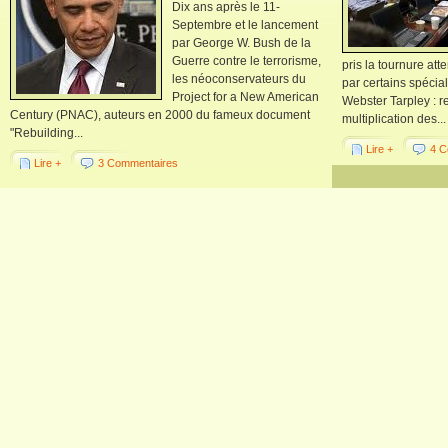
Dix ans après le 11-
Septembre et le lancement
par George W. Bush de la
Guerre contre le terrorisme,
pris la tournure at
les néoconservateurs du
par certains spécia
Project for a New American
Webster Tarpley : r
Century (PNAC), auteurs en 2000 du fameux document
multiplication des...
"Rebuilding...
Lire +
4 C
Lire +
3 Commentaires