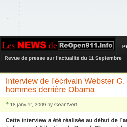
P
REOPEN911 – NEWS
Revue de presse sur l’actualité du 11 Septembre
Interview de l’écrivain Webster G.
hommes derrière Obama
18 janvier, 2009 by GeantVert
Cette interview a été réalisée au début de l’