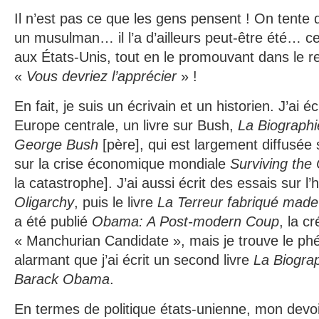
Il n’est pas ce que les gens pensent ! On tente
un musulman… il l’a d’ailleurs peut-être été… ce
aux États-Unis, tout en le promouvant dans le 
«
Vous devriez l’apprécier
» !
En fait, je suis un écrivain et un historien. J’ai é
Europe centrale, un livre sur Bush,
La Biographi
George Bush
[père], qui est largement diffusée s
sur la crise économique mondiale
Surviving the
la catastrophe]. J’ai aussi écrit des essais sur l’
Oligarchy
, puis le livre
La Terreur fabriqué made
a été publié
Obama: A Post-modern Coup
, la c
« Manchurian Candidate », mais je trouve le 
alarmant que j’ai écrit un second livre
La Biogra
Barack Obama
.
En termes de politique états-unienne, mon devoir