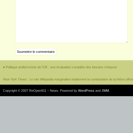
«
Politique antiterroriste de l’UE : une évaluation complète des besoins s’impose
New York Times : Le site Wikipedia marginalise totalement la contestation de la thèse officie
Copyright © 2007 ReOpen911 – News. Powered by
WordPress
and
JWM
.