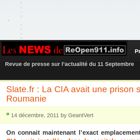
P
REOPEN911 – NEWS
Revue de presse sur l’actualité du 11 Septembre
Slate.fr : La CIA avait une prison 
Roumanie
14 décembre, 2011 by GeantVert
On connait maintenant l’exact emplaceme