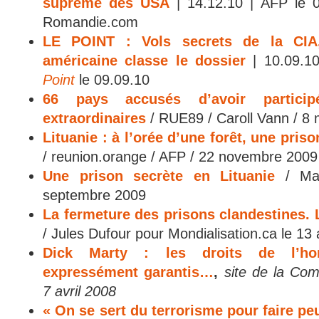
suprême des USA
| 14.12.10 | AFP le 0
Romandie.com
LE POINT : Vols secrets de la CIA
américaine classe le dossier
| 10.09.1
Point
le 09.09.10
66 pays accusés d’avoir participé
extraordinaires
/ RUE89 / Caroll Vann / 8
Lituanie : à l’orée d’une forêt, une pri
/ reunion.orange / AFP / 22 novembre 2009
Une prison secrète en Lituanie
/ Mat
septembre 2009
La fermeture des prisons clandestines. L
/ Jules Dufour pour Mondialisation.ca le 13 
Dick Marty : les droits de l’ho
expressément garantis…
,
site de la Co
7 avril 2008
« On se sert du terrorisme pour faire pe