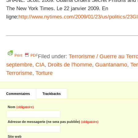
SHANE. Scott. 2009. Obama Orders Secret Prisons and 
The New York Times. Le 22 janvier 2009. En
ligne:
http://www.nytimes.com/2009/01/23/us/politics/2
Filed under:
Terrorisme / Guerre au Terr
Print
PDF
septembre
,
CIA
,
Droits de l'homme
,
Guantanamo
,
Ter
Terrorisme
,
Torture
Commentaires
Trackbacks
Nom
(obligatoire)
Adresse de messagerie (ne sera pas publiée)
(obligatoire)
Site web