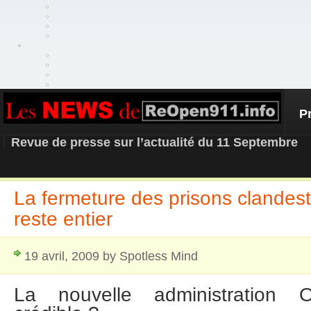
P
REOPEN911 – NEWS
Revue de presse sur l’actualité du 11 Septembre
La fermeture des prisons clandest
reste entier
19 avril, 2009 by Spotless Mind
La nouvelle administration 