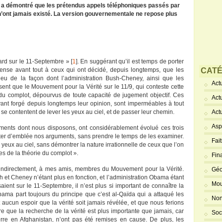
et a démontré que les prétendus appels téléphoniques passés par
’ont jamais existé. La version gouvernementale ne repose plus
rd sur le 11-Septembre » [
1
]. En suggérant qu’il est temps de porter
nse avant tout à ceux qui ont décidé, depuis longtemps, que les
CATÉ
ieu de la façon dont l’administration Bush-Cheney, ainsi que les
Actu
ensent que le Mouvement pour la Vérité sur le 11/9, qui conteste cette
du complot, dépourvus de toute capacité de jugement objectif. Ces
Act
ayant forgé depuis longtemps leur opinion, sont imperméables à tout
e contentent de lever les yeux au ciel, et de passer leur chemin.
Act
Asp
ents dont nous disposons, ont considérablement évolué ces trois
jeter d’emblée nos arguments, sans prendre le temps de les examiner.
Fai
 yeux au ciel, sans démontrer la nature irrationnelle de ceux que l’on
es de la théorie du complot ».
Fin
indirectement, à mes amis, membres du Mouvement pour la Vérité.
Géo
h et Cheney n’étant plus en fonction, et l’administration Obama étant
Mou
aient sur le 11-Septembre, il n’est plus si important de connaître la
Obama part toujours du principe que c’est al-Qaïda qui a attaqué les
Non
it aucun espoir que la vérité soit jamais révélée, et que nous ferions
e que la recherche de la vérité est plus importante que jamais, car
Soc
rre en Afghanistan, n’ont pas été remises en cause. De plus, les