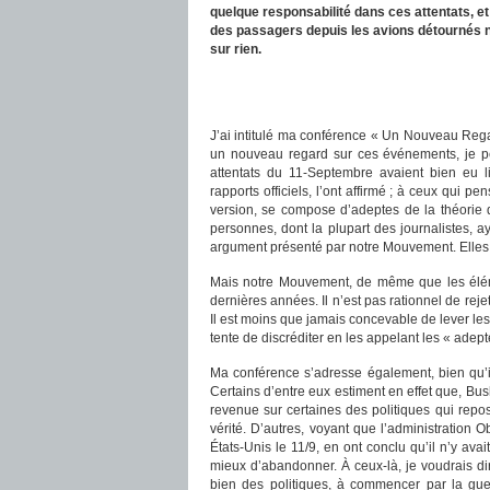
quelque responsabilité dans ces attentats, 
des passagers depuis les avions détournés n
sur rien.
J’ai intitulé ma conférence « Un Nouveau Rega
un nouveau regard sur ces événements, je pe
attentats du 11-Septembre avaient bien eu l
rapports officiels, l’ont affirmé ; à ceux qui p
version, se compose d’adeptes de la théorie 
personnes, dont la plupart des journalistes, 
argument présenté par notre Mouvement. Elles s
Mais notre Mouvement, de même que les élém
dernières années. Il n’est pas rationnel de re
Il est moins que jamais concevable de lever les
tente de discréditer en les appelant les « adept
Ma conférence s’adresse également, bien qu’
Certains d’entre eux estiment en effet que, Bus
revenue sur certaines des politiques qui repos
vérité. D’autres, voyant que l’administration 
États-Unis le 11/9, en ont conclu qu’il n’y ava
mieux d’abandonner. À ceux-là, je voudrais dir
bien des politiques, à commencer par la gue