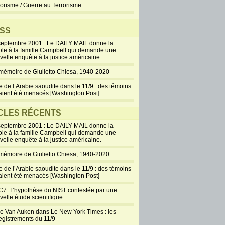
rorisme / Guerre au Terrorisme
SS
septembre 2001 : Le DAILY MAIL donne la
ole à la famille Campbell qui demande une
velle enquête à la justice américaine.
mémoire de Giulietto Chiesa, 1940-2020
e de l’Arabie saoudite dans le 11/9 : des témoins
aient été menacés [Washington Post]
CLES RÉCENTS
septembre 2001 : Le DAILY MAIL donne la
ole à la famille Campbell qui demande une
velle enquête à la justice américaine.
mémoire de Giulietto Chiesa, 1940-2020
e de l’Arabie saoudite dans le 11/9 : des témoins
aient été menacés [Washington Post]
7 : l’hypothèse du NIST contestée par une
velle étude scientifique
ie Van Auken dans Le New York Times : les
egistrements du 11/9