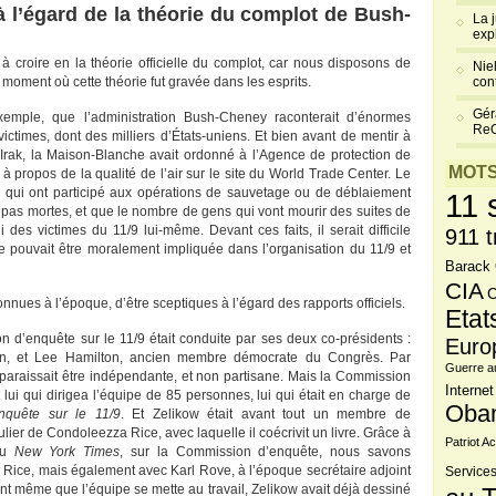
à l’égard de la théorie du complot de Bush-
La 
exp
r à croire en la théorie officielle du complot, car nous disposons de
Niel
oment où cette théorie fut gravée dans les esprits.
cont
Gér
mple, que l’administration Bush-Cheney raconterait d’énormes
Re
victimes, dont des milliers d’États-uniens. Et bien avant de mentir à
rak, la Maison-Blanche avait ordonné à l’Agence de protection de
MOTS
 à propos de la qualité de l’air sur le site du World Trade Center. Le
s qui ont participé aux opérations de sauvetage ou de déblaiement
11 
 pas mortes, et que le nombre de gens qui vont mourir des suites de
es victimes du 11/9 lui-même. Devant ces faits, il serait difficile
911 t
e pouvait être moralement impliquée dans l’organisation du 11/9 et
Barack
CIA
C
nues à l’époque, d’être sceptiques à l’égard des rapports officiels.
Etat
 d’enquête sur le 11/9 était conduite par ses deux co-présidents :
Euro
in, et Lee Hamilton, ancien membre démocrate du Congrès. Par
Guerre a
paraissait être indépendante, et non partisane. Mais la Commission
Internet
t lui qui dirigea l’équipe de 85 personnes, lui qui était en charge de
Oba
nquête sur le 11/9
. Et Zelikow était avant tout un membre de
lier de Condoleezza Rice, avec laquelle il coécrivit un livre. Grâce à
Patriot Ac
 au
New York Times
, sur la Commission d’enquête, nous savons
 Rice, mais également avec Karl Rove, à l’époque secrétaire adjoint
Services
t même que l’équipe se mette au travail, Zelikow avait déjà dessiné