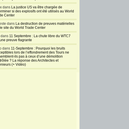
ux dans
La justice US va être chargée de
rminer si des explosifs ont été utilisés au World
de Center
este dans
La destruction de preuves matérielles
 le site du World Trade Center
l dans
11 Septembre : La chute libre du WTC7
 une preuve flagrante
o dans
11-Septembre : Pourquoi les bruits
ceptibles lors de l’effondrement des Tours ne
semblent-ils pas à ceux d’une démolition
trôlée ? La réponse des Architectes et
énieurs (+ Vidéo)