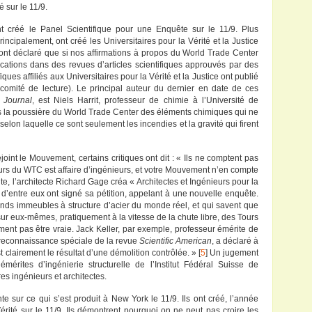
é sur le 11/9.
nt créé le Panel Scientifique pour une Enquête sur le 11/9. Plus
ncipalement, ont créé les Universitaires pour la Vérité et la Justice
s ont déclaré que si nos affirmations à propos du World Trade Center
ublications dans des revues d’articles scientifiques approuvés par des
ques affiliés aux Universitaires pour la Vérité et la Justice ont publié
 comité de lecture). Le principal auteur du dernier en date de ces
 Journal
, est Niels Harrit, professeur de chimie à l’Université de
s la poussière du World Trade Center des éléments chimiques qui ne
e, selon laquelle ce sont seulement les incendies et la gravité qui firent
oint le Mouvement, certains critiques ont dit : « Ils ne comptent pas
urs du WTC est affaire d’ingénieurs, et votre Mouvement n’en compte
te, l’architecte Richard Gage créa « Architectes et Ingénieurs pour la
0 d’entre eux ont signé sa pétition, appelant à une nouvelle enquête.
nds immeubles à structure d’acier du monde réel, et qui savent que
 sur eux-mêmes, pratiquement à la vitesse de la chute libre, des Tours
ment pas être vraie. Jack Keller, par exemple, professeur émérite de
 la reconnaissance spéciale de la revue
Scientific American
, a déclaré à
 clairement le résultat d’une démolition contrôlée. » [
5
] Un jugement
mérites d’ingénierie structurelle de l’Institut Fédéral Suisse de
es ingénieurs et architectes.
 sur ce qui s’est produit à New York le 11/9. Ils ont créé, l’année
érité sur le 11/9. Ils démontrent pourquoi on ne peut pas croire les