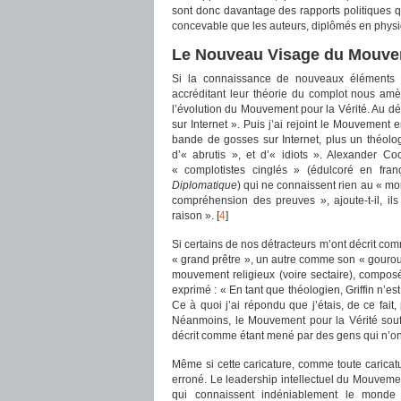
sont donc davantage des rapports politiques qu
concevable que les auteurs, diplômés en physique
Le Nouveau Visage du Mouvem
Si la connaissance de nouveaux éléments co
accréditant leur théorie du complot nous am
l’évolution du Mouvement pour la Vérité. Au dé
sur Internet ». Puis j’ai rejoint le Mouvement 
bande de gosses sur Internet, plus un théolo
d’« abrutis », et d’« idiots ». Alexander C
« complotistes cinglés » (édulcoré en fra
Diplomatique
) qui ne connaissent rien au « mon
compréhension des preuves », ajoute-t-il, il
raison ». [
4
]
Si certains de nos détracteurs m’ont décrit 
« grand prêtre », un autre comme son « gourou »
mouvement religieux (voire sectaire), compos
exprimé : « En tant que théologien, Griffin n’es
Ce à quoi j’ai répondu que j’étais, de ce fait, 
Néanmoins, le Mouvement pour la Vérité souff
décrit comme étant mené par des gens qui n’
Même si cette caricature, comme toute caricatu
erroné. Le leadership intellectuel du Mouvemen
qui connaissent indéniablement le monde