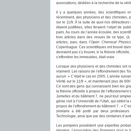
associations, dédiées à la recherche de la vérit
Il y a quelques années, des scientifiques o
récemment, des physiciens et des chimistes, pri
sur le 11/9. À la suite de quoi nos détracteur
étaient justifiées, elles feraient l’objet de p
pairs. Au cours de l’année écoulée, des scientifi
trois articles dans des revues de ce type, (à
articles, paru dans l’
Open Chemical Physics
Copenhague. Ces scientifiques ont trouvé dan
devraient pas s’y trouver, si la théorie officiell
s’effondrer les immeubles, était vraie.
Lorsque des physiciens et des chimistes ont rej
vraiment. Les raisons de l’effondrement des To
aucun. » C’était le cas en 2005. L’année suivan
Vérité sur le 11/9 », et maintenant plus de 60
Ce sont des gens qui connaissent bien les gra
la théorie officielle à propos de l’effondrement
Jumelles et du bâtiment 7, ne peut tout simple
génie civil à l’Université de l’Utah, qui obtint
propos de l’effondrement du bâtiment 7 : « C’est
similaire a été porté par deux professeurs é
Technologie, ainsi que par des centaines d’autr
Les pompiers possèdent une expertise probante
dernière, l’association des Pompiers pour la V