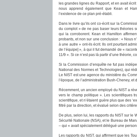
les grandes lignes du Rapport, et en avait écrit 
nous apprend également que Kean et Hamil
l’existence de ce plan pré-établi.
Dans le livre qu’ils ont co-écrit sur la Commis
du complot » de ne pas baser leurs théories sur
qui la corroborent. Kean et Hamilton affirmen
probants, et non sur une conclusion : « Nous n
à une autre » ont-ils écrit. Ils ont pourtant ad
de l’équipe] », à qui il fut demandé de « raconte
11/9 ». Si ce n’est pas là partir d’une théorie,
Si la Commission d’enquête ne fut pas indépen
National des Normes et Technologies), qui rédi
Le NIST est une agence du ministère du Comme
l’époque, de l’administration Bush-Cheney, et 
Récemment, un ancien employé du NIST a révélé
vers le champ politique ». Les scientifiques tra
scientifique, et n’étaient guère plus que des ‘ex
filtré par la direction, et évalué selon des critèr
De plus, selon lui, les rapports du NIST sur l
Sécurité Nationale (NSA), et le Bureau de Man
– qui « avait spécialement délégué une personne
Les rapports du NIST, qui affirment que les Tour