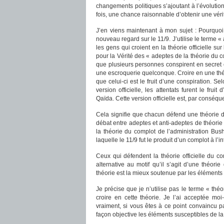
changements politiques s’ajoutant à l’évoluti
fois, une chance raisonnable d’obtenir une vér
J’en viens maintenant à mon sujet : Pourquoi 
nouveau regard sur le 11/9. J’utilise le terme «
les gens qui croient en la théorie officiell
pour la Vérité des « adeptes de la théorie du c
que plusieurs personnes conspirent en secret
une escroquerie quelconque. Croire en une théo
que celui-ci est le fruit d’une conspiration. S
version officielle, les attentats furent le f
Qaïda. Cette version officielle est, par conséqu
Cela signifie que chacun défend une théorie d
débat entre adeptes et anti-adeptes de théorie
la théorie du complot de l’administration Bus
laquelle le 11/9 fut le produit d’un complot à l’i
Ceux qui défendent la théorie officielle du co
alternative au motif qu’il s’agit d’une théori
théorie est la mieux soutenue par les éléments
Je précise que je n’utilise pas le terme « théor
croire en cette théorie. Je l’ai acceptée m
vraiment, si vous êtes à ce point convaincu p
façon objective les éléments susceptibles de la