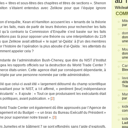
au T
les « titres et sous-titres des chapitres et titres de sections ». Shenon
Wikilea
ton s’étaient entendus avec Zelikow pour que l’équipe ignore
COMM
Mik
sion d’enquête, Kean et Hamilton accusent les « tenants de la théorie
par
 les faits, mais de partir de leurs théories pour rechercher les faits
t qu’à contrario la Commission d’Enquête s’est basée sur les faits
dom
’étions pas là pour opposer une théorie ou une interprétation du 11/9
don
une
mis que Zelikow avait attribué « le sujet ‘al-Qaïda’ à [l’un des membres
r l’histoire de l’opération la plus aboutie d’al-Qaïda : les attentats du
Mou
 comment appeler cela ?
don
une
dante de l’administration Bush-Cheney, que dire du NIST (l’Institut
gea les rapports officiels sur la destruction du World Trade Center ?
Car
Blee
rce états-unien. Cette agence était par conséquent dépendante, à
dirigée par une personne nommée par cette administration.
lav
déte
 que celui-ci avait été « largement détourné du champ scientifique
Tra
vaillant pour le NIST, a t-il affirmé, « perdirent [leur] indépendance
écutants’ ». Il ajoute : « Tout ce que produisaient les exécutants était
Mar
par
es politiques, avant publication. » [
2
]
kid
e World Trade Center ont également dû être approuvés par l’Agence de
con
agement et du Budget – « un bras du Bureau Exécutif du Président »
 pour superviser notre travail ». [
3
]
kid
Lad
s Jumelles et le bâtiment 7 se sont effondrés sans l’aide d’explosifs,
pou