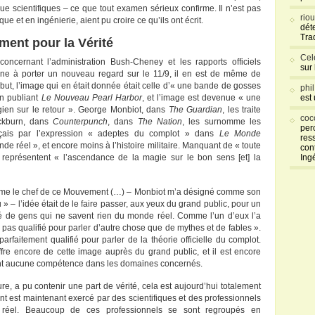
e scientifiques – ce que tout examen sérieux confirme. Il n’est pas
rio
 et en ingénierie, aient pu croire ce qu’ils ont écrit.
déte
Tra
ent pour la Vérité
Cel
ncernant l’administration Bush-Cheney et les rapports officiels
sur
ène à porter un nouveau regard sur le 11/9, il en est de même de
but, l’image qui en était donnée était celle d’« une bande de gosses
phi
en publiant
Le Nouveau Pearl Harbor
, et l’image est devenue « une
est
gien sur le retour ». George Monbiot, dans
The Guardian
, les traite
coc
ockburn, dans
Counterpunch
, dans
The Nation
, les surnomme les
per
nçais par l’expression « adeptes du complot » dans
Le Monde
res
de réel », et encore moins à l’histoire militaire. Manquant de « toute
con
s représentent « l’ascendance de la magie sur le bon sens [et] la
Ing
comme le chef de ce Mouvement (…) – Monbiot m’a désigné comme son
 – l’idée était de le faire passer, aux yeux du grand public, pour un
é de gens qui ne savent rien du monde réel. Comme l’un d’eux l’a
t pas qualifié pour parler d’autre chose que de mythes et de fables ».
parfaitement qualifié pour parler de la théorie officielle du complot.
re encore de cette image auprès du grand public, et il est encore
ont aucune compétence dans les domaines concernés.
re, a pu contenir une part de vérité, cela est aujourd’hui totalement
t est maintenant exercé par des scientifiques et des professionnels
 réel. Beaucoup de ces professionnels se sont regroupés en