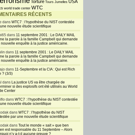
errorisme
USA
Torture
Tours Jumelles
WTC
ks
world trade center
ENTAIRES RÉCENTS
e dans
WTC7 : l’hypothèse du NIST contestée
 une nouvelle étude scientifique
i65 dans
11 septembre 2001 : Le DAILY MAIL
ne la parole à la famille Campbell qui demande
 nouvelle enquête à la justice américaine.
lin dans
11 septembre 2001 : Le DAILY MAIL
ne la parole à la famille Campbell qui demande
 nouvelle enquête à la justice américaine.
ajo dans
11-Septembre et la CIA : Qui est Rich
 ? (3/3)
al dans
La justice US va être chargée de
rminer si des explosifs ont été utilisés au World
de Center
iflo dans
WTC7 : l’hypothèse du NIST contestée
 une nouvelle étude scientifique
kodak dans
WTC7 : l’hypothèse du NIST
testée par une nouvelle étude scientifique
kodak dans
Tout le monde « sait » que ben
en est responsable du 11 Septembre – Alors
rquoi n’y a-t-il aucune preuve ?