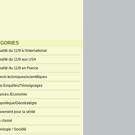
GORIES
alité du 11/9 à l'international
ualité du 11/9 aux USA
ualité du 11/9 en France
ects techniques/scientifiques
ts/ Enquêtes/Témoignages
ances /Economie
politique/Géostratégie
vement pour la vérité
 classé
iologie / Société