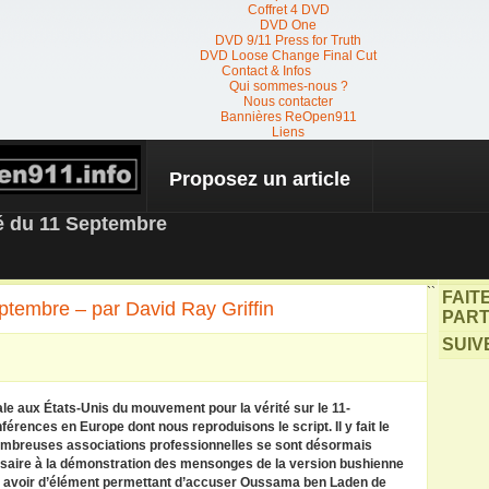
Coffret 4 DVD
DVD One
DVD 9/11 Press for Truth
DVD Loose Change Final Cut
Contact & Infos
Qui sommes-nous ?
Nous contacter
Bannières ReOpen911
Liens
Proposez un article
 NEWS
té du 11 Septembre
``
FAIT
ptembre – par David Ray Griffin
PART
SUIV
ale aux États-Unis du mouvement pour la vérité sur le 11-
férences en Europe dont nous reproduisons le script. Il y fait le
e nombreuses associations professionnelles se sont désormais
essaire à la démonstration des mensonges de la version bushienne
pas avoir d’élément permettant d’accuser Oussama ben Laden de