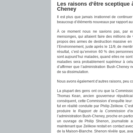
Les raisons d’être sceptique 
Cheney
Il est plus que jamais irrationnel de continue
beaucoup d’éléments nouveaux par rapport au m
À ce moment nous ne savions pas, par exe
mensonges, qui allaient faire des millions de 
propos des armes de destruction massive en I
l’Environnement, juste après le 11/9, de mentir
résultat, c’est qu’environ 60 % des personne
sont aujourd’hui malades, quand elles ne sont
maladies sera probablement supérieur à celui d
d’affirmer que l’administration Bush-Cheney n
de sa dissimulation.
Nous avons également d’autres raisons, peu con
La plupart des gens ont cru que la Commission
Thomas Kean, ancien gouverneur républica
conséquent, cette Commission d’enquête leur 
fut en réalité conduite par Philip Zelikow. C’es
produire le
Rapport de la Commission d’e
l’administration Bush-Cheney, proche en particu
un ouvrage de Philip Shenon, journaliste
maintenant que Zelikow restait en contact avec
de la Maison-Blanche. Shenon révèle que, avan