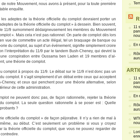
Ter
on de notre Mouvement, nous avons à présent, pour la toute première
itable enquête.
R
les adeptes de la théorie officielle du complot devraient porter un
 adeptes de la théorie officielle du complot » à dessein. Bien souvent,
11 
e sur le 11/9 surnomment dédaigneusement les membres du Mouvement
par
omplot ». Mais cela n’est pas rationnel. On parle de complot dès lors
nou
 en vue de commettre un acte illégal, tel un braquage de banque ou
En 
rie du complot, au sujet d’un événement, signifie simplement croire
elon l’interprétation du 11/9 par le tandem Bush-Cheney, qui devint la
Rôl
ruit d’une conspiration entre Oussama ben Laden et 19 membres d’al-
aur
ent, une théorie de complot.
ARTI
u complot à propos du 11/9. Le débat sur le 11/9 n’est donc pas un
 du complot. Il s’agit simplement d’un débat entre ceux qui acceptent
11 
h-Cheney, et ceux qui penchent pour une théorie alternative, selon
par
nou
ntérieur de cette administration.
En 
mplot ne peuvent donc pas, de façon rationnelle, rejeter la théorie
e du complot. La seule question rationnelle à se poser est : Quelle
Rôl
 probants ?
aur
ie officielle du complot » de façon péjorative. Il n’y a rien de mal à
WTC
nou
oi-même, au début. C’est seulement un problème si vous y croyez
ar la théorie officielle du complot, que vous ne pouvez regarder de
Lor
 contredire.
enr