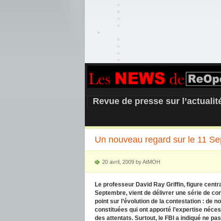
REOPEN911 –
Revue de presse sur l’actuali
Un nouveau regard sur le 11 Se
20 avril, 2009 by AtMOH
Le professeur David Ray Griffin, figure centr
Septembre, vient de délivrer une série de con
point sur l’évolution de la contestation : d
constituées qui ont apporté l’expertise néc
des attentats. Surtout, le FBI a indiqué ne 