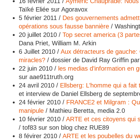
16 février 2011 /
Aymeric Chauprade: Nous s
Taïké Eliée sur Agoravox
5 février 2011 /
Des gouvernements admette
opérations sous fausse bannière
/ Washingt
20 juillet 2010 /
Top secret america (3 parte
Dana Priet, William M. Arkin
6 Juillet 2010 /
Aux détracteurs de gauche:
miracles?
/ dossier de David Ray Griffin pa
22 juin 2010 /
les medias d’information en g
sur aae911truth.org
24 avril 2010 /
Ellsberg: L’homme qui a fait
et interview de Daniel Ellsberg de septemb
24 février 2010 /
FRANCE2 et Milgram : Qua
manipule
/ Mathieu Beretta, media 2.0
10 février 2010 /
ARTE et ces citoyens qui s
/ tof83 sur son blog chez RUE89
8 févirer 2010 /
ARTE et les poubelles du w