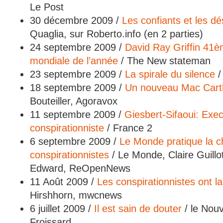
Le Post
30 décembre 2009 /
Les confiants et les d
Quaglia, sur Roberto.info (en 2 parties)
24 septembre 2009 /
David Ray Griffin 41è
mondiale de l’année
/ The New stateman
23 septembre 2009 /
La spirale du silence
/
18 septembre 2009 /
Un nouveau Mac Car
Bouteiller, Agoravox
11 septembre 2009 /
Giesbert-Sifaoui: Exec
conspirationniste
/ France 2
6 septembre 2009 /
Le Monde pratique la 
conspirationnistes
/ Le Monde, Claire Guill
Edward, ReOpenNews
11 Août 2009 /
Les conspirationnistes ont l
Hirshhorn, mwcnews
6 juillet 2009 /
Il est sain de douter
/ le Nou
Froissard