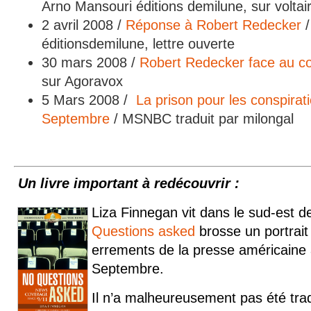
Arno Mansouri éditions demilune, sur voltai
2 avril 2008 /
Réponse à Robert Redecker
/
éditionsdemilune, lettre ouverte
30 mars 2008 /
Robert Redecker face au c
sur Agoravox
5 Mars 2008 /
La prison pour les conspirat
Septembre
/ MSNBC traduit par milongal
Un livre important à redécouvrir :
Liza Finnegan vit dans le sud-est d
Questions asked
brosse un portrai
errements de la presse américaine 
Septe
mbre.
Il n’a malheureusement pas été tradu