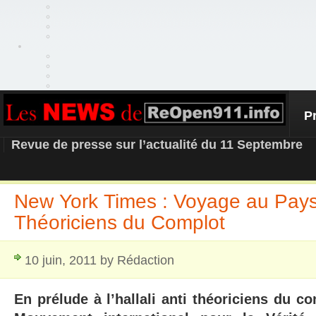
P
REOPEN911 – NEWS
Revue de presse sur l’actualité du 11 Septembre
New York Times : Voyage au Pay
Théoriciens du Complot
10 juin, 2011 by Rédaction
En prélude à l’hallali anti théoriciens du co