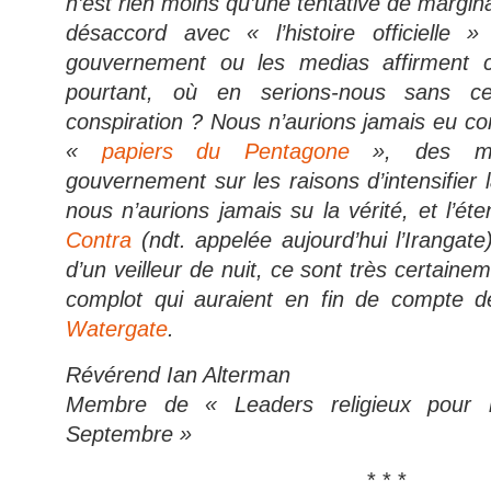
n’est rien moins qu’une tentative de margin
désaccord avec « l’histoire officielle
gouvernement ou les medias affirment 
pourtant, où en serions-nous sans ce
conspiration ? Nous n’aurions jamais eu c
«
papiers du Pentagone
», des me
gouvernement sur les raisons d’intensifier
nous n’aurions jamais su la vérité, et l’é
Contra
(ndt. appelée aujourd’hui l’Irangate)
d’un veilleur de nuit, ce sont très certaine
complot qui auraient en fin de compte dé
Watergate
.
Révérend Ian Alterman
Membre de « Leaders religieux pour l
Septembre »
* * *