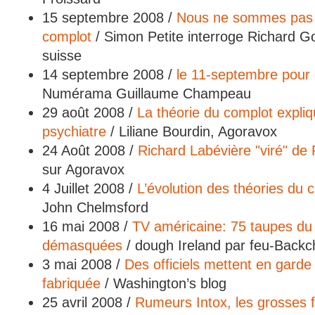
15 septembre 2008 /
Nous ne sommes pas 
complot
/ Simon Petite interroge Richard G
suisse
14 septembre 2008 /
le 11-septembre pour d
Numérama Guillaume Champeau
29 août 2008 /
La théorie du complot expli
psychiatre
/ Liliane Bourdin, Agoravox
24 Août 2008 /
Richard Labévière "viré" de
sur Agoravox
4 Juillet 2008 /
L’évolution des théories du 
John Chelmsford
16 mai 2008 /
TV américaine: 75 taupes d
démasquées
/ dough Ireland par feu-Backc
3 mai 2008 /
Des officiels mettent en garde
fabriquée
/ Washington’s blog
25 avril 2008 /
Rumeurs Intox, les grosses 