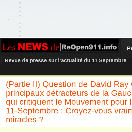
P
REOPEN911 – NEWS
Revue de presse sur l’actualité du 11 Septembre
(Partie II) Question de David Ray 
principaux détracteurs de la Gau
qui critiquent le Mouvement pour la
11-Septembre : Croyez-vous vrai
miracles ?