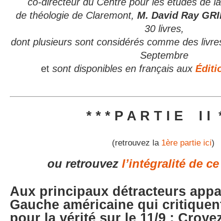
co-directeur du Centre pour les études de 
de théologie de Claremont,
M. David Ray GR
30 livres,
dont plusieurs sont considérés comme
des livre
Septembre
et
sont disponibles
en français aux
Édit
* * * P A R T I E I I *
(retrouvez la
1ère partie ici
)
ou retrouvez
l’intégralité de ce
Aux principaux détracteurs appa
Gauche américaine qui critique
pour la vérité sur le 11/9 : Croy