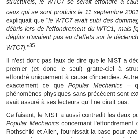
structurels, le WTC7 se serait effondré à ca
ceux qui se sont produits le 11 septembre 2001
expliquait que "
le WTC7 avait subi des dommage
débris lors de l’effondrement du WTC1, mais [qu
dégâts n’avaient pas eu d’effets sur le déclenc
35
WTC7].
"
Il n’est donc pas faux de dire que le NIST a d
premier (et donc le seul) gratte-ciel à struc
effondré uniquement à cause d’incendies. Autrem
exactement ce que
Popular Mechanics
– qu
phénomènes physiques sans précédent sont ex
avait assuré à ses lecteurs qu’il ne dirait pas.
Ce faisant, le NIST a aussi contredit les deux po
Popular Mechanics
concernant l’effondrement 
Rothschild et Allen, fournissait la base pour an