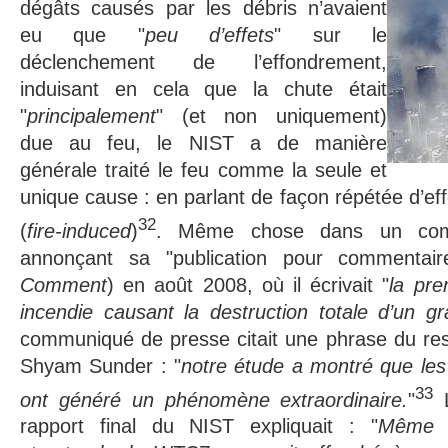
dégâts causés par les débris n’avaient
eu que "
peu d’effets
" sur le
déclenchement de l’effondrement,
induisant en cela que la chute était
"
principalement
" (et non uniquement)
due au feu, le NIST a de manière
générale traité le feu comme la seule et
unique cause : en parlant de façon répétée d’ef
32
(
fire-induced
)
. Même chose dans un com
annonçant sa "publication pour commentair
Comment
) en août 2008, où il écrivait "
la pre
incendie causant la destruction totale d’un gra
communiqué de presse citait une phrase du res
Shyam Sunder : "
notre étude a montré que l
33
ont généré un phénomène extraordinaire.
"
L
rapport final du NIST expliquait : "
Même 