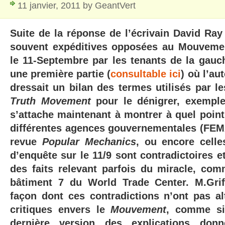
11 janvier, 2011 by GeantVert
Suite de la réponse de
l’écrivain
David Ray 
souvent expéditives opposées au Mouvemen
le 11-Septembre par les tenants de la gauc
une première partie (
consultable ici
) où l’au
dressait un bilan des termes utilisés par l
Truth Movement
pour le dénigrer, exemple
s’attache maintenant à montrer à quel point
différentes agences gouvernementales (FEMA,
revue
Popular Mechanics
, ou encore cell
d’enquête sur le 11/9 sont contradictoires e
des faits relevant parfois du miracle, com
bâtiment 7 du World Trade Center. M.Griff
façon dont ces contradictions n’ont pas al
critiques envers le
Mouvement
, comme si,
dernière version des explications don