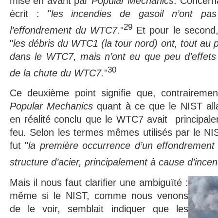
mise en avant par
Popular Mechanics
. Concerna
écrit : "
les incendies de gasoil n’ont pa
29
l’effondrement du WTC7.
"
Et pour le second,
"
les débris du WTC1 (la tour nord) ont, tout au pl
dans le WTC7, mais n’ont eu que peu d’effets
30
de la chute du WTC7.
"
Ce deuxième point signifie que, contrairemen
Popular Mechanics
quant à ce que le NIST allai
en réalité conclu que le WTC7 avait principalem
feu. Selon les termes mêmes utilisés par le N
fut "
la première occurrence d’un effondrement 
structure d’acier, principalement à cause d’ince
Mais il nous faut clarifier une ambiguïté :
même si le NIST, comme nous venons
de le voir, semblait indiquer que les