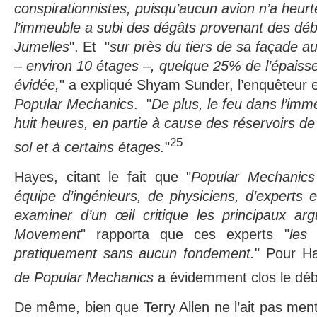
conspirationnistes, puisqu’aucun avion n’a heurt
l’immeuble a subi des dégâts provenant des dé
Jumelles
". Et "
sur près du
tiers de sa façade au
– environ 10 étages –, quelque 25% de l’épaiss
évidée,
" a expliqué Shyam Sunder, l’enquêteur 
Popular Mechanics
. "
De plus, le feu dans l’imm
huit heures, en partie à cause des réservoirs de
25
sol et à certains étages.
"
Hayes, citant le fait que "
Popular Mechanics
équipe d’ingénieurs, de physiciens, d’experts 
examiner d’un œil critique les principaux a
Movement
" rapporta que ces experts "
les
pratiquement sans aucun fondement.
" Pour Ha
de
Popular Mechanics
a évidemment clos le déb
De même, bien que Terry Allen ne l’ait pas menti