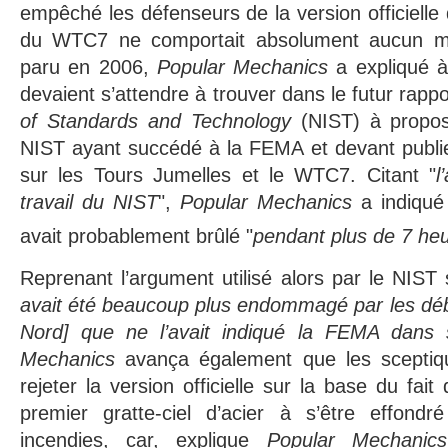
empêché les défenseurs de la version officielle 
du WTC7 ne comportait absolument aucun my
paru en 2006,
Popular Mechanics
a expliqué à 
devaient s’attendre à trouver dans le futur rapp
of Standards and Technology
(NIST) à propo
NIST ayant succédé à la FEMA et devant publier 
sur les Tours Jumelles et le WTC7. Citant "
l
travail du NIST
",
Popular Mechanics
a indiqué
avait probablement brûlé "
pendant plus de 7 he
Reprenant l’argument utilisé alors par le NIST 
avait été beaucoup plus endommagé par les déb
Nord] que ne l’avait indiqué la FEMA dans 
Mechanics
avança également que les sceptiq
rejeter la version officielle sur la base du fai
premier gratte-ciel d’acier à s’être effond
incendies, car, explique
Popular Mechanics