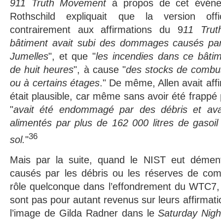
911 Truth Movement
à propos de cet événe
Rothschild expliquait que la version offici
contrairement aux affirmations du 9
11 Tru
bâtiment avait subi des dommages causés par
Jumelles
", et que "
les incendies dans ce bâti
de huit heures
", à cause "
des stocks de combus
ou à certains étages
." De même, Allen avait affir
était plausible, car même sans avoir été frappé
"
avait été endommagé par des débris et avai
alimentés par plus de 162 000 litres de gasoi
36
sol.
"
Mais par la suite, quand le NIST eut déme
causés par les débris ou les réserves de comb
rôle quelconque dans l’effondrement du WTC7, 
sont pas pour autant revenus sur leurs affirmati
l’image de Gilda Radner dans le
Saturday Nigh