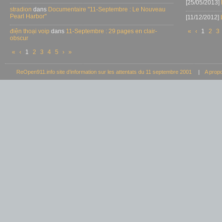
[25/05/2013]
stradion
dans
Documentaire "11-Septembre : Le Nouveau
Pearl Harbor"
[11/12/2012]
điện thoại voip
dans
11-Septembre : 29 pages en clair-
«
‹
1
2
3
obscur
«
‹
1
2
3
4
5
›
»
ReOpen911.info site d’information sur les attentats du 11 septembre 2001
|
A prop