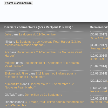
Derniers commentaires (hors ReOpen911 News) :
Dernières vid
Julie
dans
Le dogme du 11-Septembre
[30/08/2017]
WTC & WTC7
lili dans
11-Septembre : Le Nouveau Pearl Harbor (1/3: les
avions et la défense aérienne)
[30/08/2017]
Pentagone et
Affi
dans
Documentaire "11-Septembre : Le Nouveau Pearl
Harbor"
[10/01/2016]
sur le 11/9
Mélanie
dans
Documentaire "11-Septembre : Le Nouveau
Pearl Harbor"
[15/09/2014]
Elektrostatik Filtre
dans
9/11 Maps, l'outil ultime pour la
[12/09/2014]
recherche sur le 11-Septembre
[22/11/2013]
dumanfiltresi
dans
Documentaire "11-Septembre : Le
Nouveau Pearl Harbor"
[11/09/2013]
les avions et
OleTwisT dans
Démolition du 11 Septembre
[10/09/2013]
Ripenest dans
9/11 Maps, l'outil ultime pour la recherche sur
nouveau Pear
le 11-Septembre