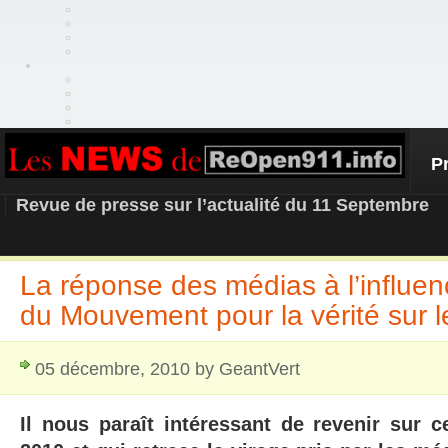
P
REOPEN911 – NEWS
Revue de presse sur l’actualité du 11 Septembre
La réponse des médias à l’influe
du Mouvement pour la vérité sur l
05 décembre, 2010 by GeantVert
Il nous paraît intéressant de revenir sur c