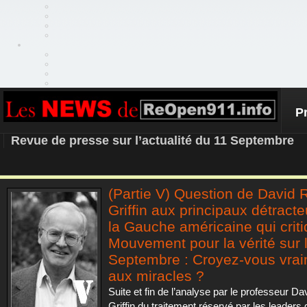
P
REOPEN911 – NEWS
Revue de presse sur l’actualité du 11 Septembre
(Partie V) Question de David 
Griffin aux principaux détract
la Gauche américaine qui criti
Mouvement pour la vérité sur l
Septembre : Croyez-vous vra
aux miracles ?
Suite et fin de l’analyse par le professeur D
Griffin du traitement réservé par les leaders 