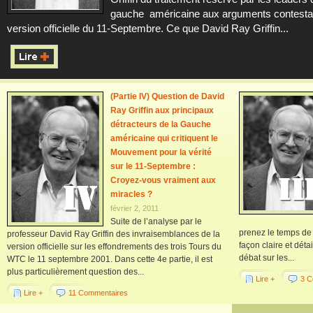
gauche américaine aux arguments contestan
version officielle du 11-Septembre. Ce que David Ray Griffin...
(Partie IV) Question de David
Ray Griffin aux principaux
détracteurs de la Gauche
américaine qui critiquent le
Mouvement pour la vérité
sur le 11-Septembre :
Croyez-vous vraiment aux
miracles ?
février 2, 2011
Suite de l’analyse par le
prenez le temps de l
professeur David Ray Griffin des invraisemblances de la
façon claire et déta
version officielle sur les effondrements des trois Tours du
débat sur les...
WTC le 11 septembre 2001. Dans cette 4e partie, il est
plus particulièrement question des...
Lire +
3 C
Lire +
11 Commentaires