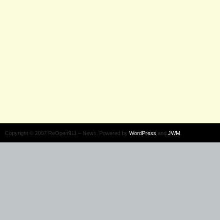
Copyright © 2007 ReOpen911 – News. Powered by
WordPress
and
JWM
.