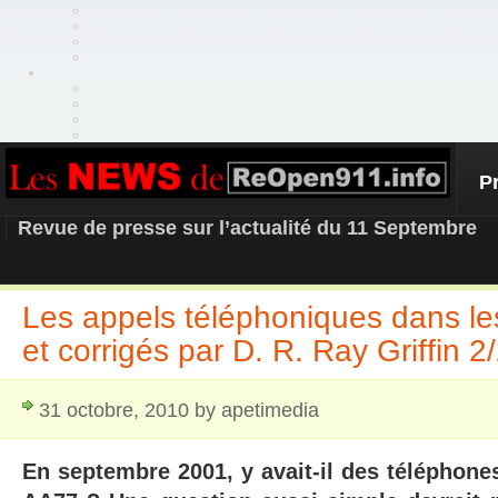
P
REOPEN911 – NEWS
Revue de presse sur l’actualité du 11 Septembre
Les appels téléphoniques dans le
et corrigés par D. R. Ray Griffin 2
31 octobre, 2010 by apetimedia
En septembre 2001, y avait-il des téléphone