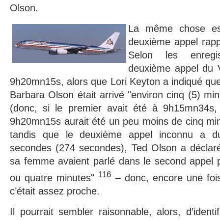
Olson.
La même chose es
deuxième appel rapp
Selon les enregi
deuxième appel du
9h20mn15s, alors que Lori Keyton a indiqué qu
Barbara Olson était arrivé "environ cinq (5) mi
(donc, si le premier avait été à 9h15mn34s,
9h20mn15s aurait été un peu moins de cinq minu
tandis que le deuxième appel inconnu a d
secondes (274 secondes), Ted Olson a déclaré 
sa femme avaient parlé dans le second appel p
116
ou quatre minutes"
– donc, encore une fois
c’était assez proche.
Il pourrait sembler raisonnable, alors, d’ident