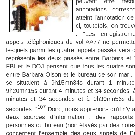
peuvent être réso
annotations corres
atteint l’annotation d
ci, toutefois, on trouv
: “Les enregistrem
appels téléphoniques du vol AA77 ne permett
lesquels parmi les quatre ‘appels passés vers
représente les deux passés entre Barbara et 
FBI et le DOJ pensent que tous les quatre so
entre Barbara Olson et le bureau de son mari. .
se situaient à 9h15mn34s durant 1 minut
9h20mn15s durant 4 minutes et 34 secondes, 
minutes et 34 secondes et à 9h30mn56s du
107
secondes. "
Donc, nous apprenons qu’il n’y
deux sources d’information : des rapport
personnes du bureau (non étayés par des notes
concernent l’ensemble des deux appels de Ba