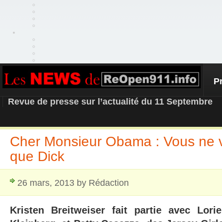
P
REOPEN911 – NEWS
Revue de presse sur l’actualité du 11 Septembre
Cher Monsieur Obama : Vous ne 
que Dick
26 mars, 2013 by Rédaction
Kristen Breitweiser fait partie avec Lor