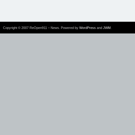
Copyright © 2007 ReOpen911 – News. Powered by
WordPress
and
JWM
.