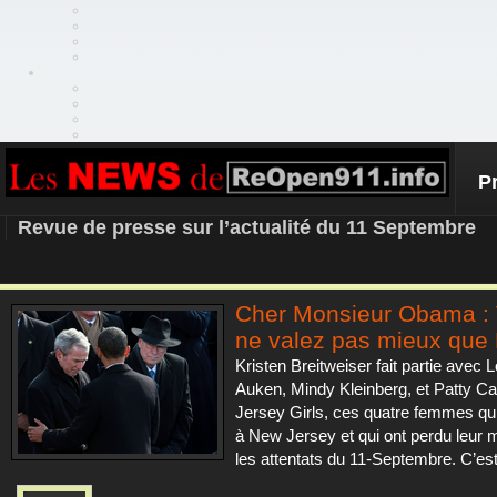
P
REOPEN911 – NEWS
Revue de presse sur l’actualité du 11 Septembre
Cher Monsieur Obama :
ne valez pas mieux que 
Kristen Breitweiser fait partie avec 
Auken, Mindy Kleinberg, et Patty C
Jersey Girls, ces quatre femmes qui
à New Jersey et qui ont perdu leur 
les attentats du 11-Septembre. C’est