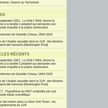
rorisme / Guerre au Terrorisme
SS
septembre 2001 : Le DAILY MAIL donne la
ole à la famille Campbell qui demande une
velle enquête à la justice américaine.
mémoire de Giulietto Chiesa, 1940-2020
e de l’Arabie saoudite dans le 11/9 : des témoins
aient été menacés [Washington Post]
CLES RÉCENTS
septembre 2001 : Le DAILY MAIL donne la
ole à la famille Campbell qui demande une
velle enquête à la justice américaine.
mémoire de Giulietto Chiesa, 1940-2020
e de l’Arabie saoudite dans le 11/9 : des témoins
aient été menacés [Washington Post]
7 : l’hypothèse du NIST contestée par une
velle étude scientifique
ie Van Auken dans Le New York Times : les
egistrements du 11/9