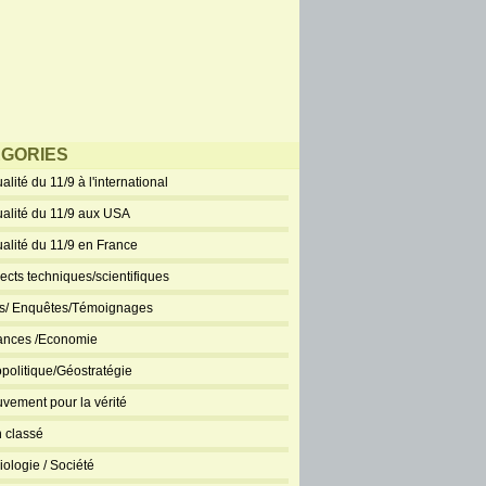
GORIES
alité du 11/9 à l'international
ualité du 11/9 aux USA
ualité du 11/9 en France
ects techniques/scientifiques
ts/ Enquêtes/Témoignages
ances /Economie
politique/Géostratégie
vement pour la vérité
 classé
iologie / Société