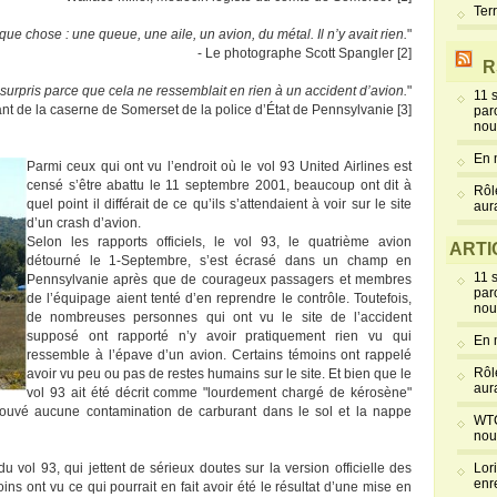
Ter
ue chose : une queue, une aile, un avion, du métal. Il n’y avait rien.
"
- Le photographe Scott Spangler [2]
R
é surpris parce que cela ne ressemblait en rien à un accident d’avion.
"
11 
t de la caserne de Somerset de la police d’État de Pennsylvanie [3]
par
nou
En 
Parmi ceux qui ont vu l’endroit où le vol 93 United Airlines est
censé s’être abattu le 11 septembre 2001, beaucoup ont dit à
Rôl
quel point il différait de ce qu’ils s’attendaient à voir sur le site
aur
d’un crash d’avion.
Selon les rapports officiels, le vol 93, le quatrième avion
ARTI
détourné le 1-Septembre, s’est écrasé dans un champ en
11 
Pennsylvanie après que de courageux passagers et membres
par
de l’équipage aient tenté d’en reprendre le contrôle. Toutefois,
nou
de nombreuses personnes qui ont vu le site de l’accident
supposé ont rapporté n’y avoir pratiquement rien vu qui
En 
ressemble à l’épave d’un avion. Certains témoins ont rappelé
Rôl
avoir vu peu ou pas de restes humains sur le site. Et bien que le
aur
vol 93 ait été décrit comme "lourdement chargé de kérosène"
trouvé aucune contamination de carburant dans le sol et la nappe
WTC
nou
u vol 93, qui jettent de sérieux doutes sur la version officielle des
Lor
enr
s ont vu ce qui pourrait en fait avoir été le résultat d’une mise en