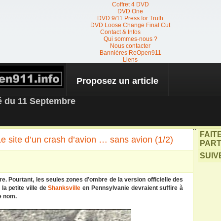
Coffret 4 DVD
DVD One
DVD 9/11 Press for Truth
DVD Loose Change Final Cut
Contact & Infos
Qui sommes-nous ?
Nous contacter
Bannières ReOpen911
Liens
Proposez un article
 NEWS
té du 11 Septembre
``
FAIT
e site d’un crash d’avion … sans avion (1/2)
PART
SUIV
re
. Pourtant, les seules zones d’ombre de la version officielle des
la petite ville de
Shanksville
en Pennsylvanie devraient suffire à
ce nom.