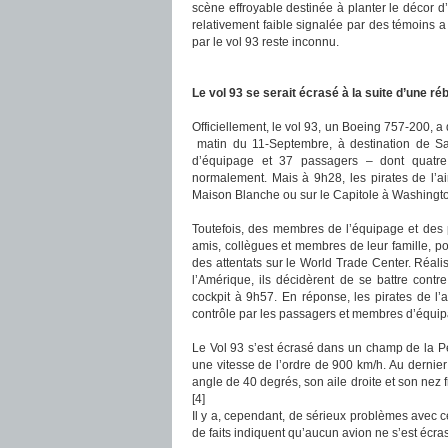
scène effroyable destinée à planter le décor d’
relativement faible signalée par des témoins a p
par le vol 93 reste inconnu.
Le vol 93 se serait écrasé à la suite d’une ré
Officiellement, le vol 93, un Boeing 757-200, a
matin du 11-Septembre, à destination de San
d’équipage et 37 passagers – dont quatre 
normalement. Mais à 9h28, les pirates de l’air 
Maison Blanche ou sur le Capitole à Washingt
Toutefois, des membres de l’équipage et de
amis, collègues et membres de leur famille, po
des attentats sur le World Trade Center. Réali
l’Amérique, ils décidèrent de se battre contre
cockpit à 9h57. En réponse, les pirates de l’a
contrôle par les passagers et membres d’équi
Le Vol 93 s’est écrasé dans un champ de la Pen
une vitesse de l’ordre de 900 km/h. Au dernier
angle de 40 degrés, son aile droite et son nez 
[4]
Il y a, cependant, de sérieux problèmes avec c
de faits indiquent qu’aucun avion ne s’est écras