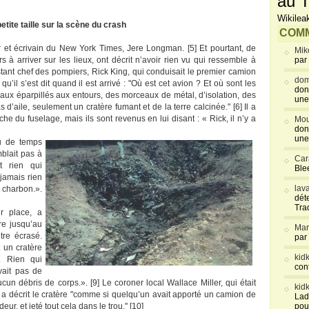
au T
Wikilea
tite taille sur la scène du crash
COMM
r et écrivain du New York Times, Jere Longman. [5] Et pourtant, de
Mik
à arriver sur les lieux, ont décrit n’avoir rien vu qui ressemble à
par
istant chef des pompiers, Rick King, qui conduisait le premier camion
dom
qu’il s’est dit quand il est arrivé : "Où est cet avion ? Et où sont les
don
eaux éparpillés aux entours, des morceaux de métal, d’isolation, des
une
d’aile, seulement un cratère fumant et de la terre calcinée." [6] Il a
 du fuselage, mais ils sont revenus en lui disant : « Rick, il n’y a
Mou
don
une
u de temps
mblait pas à
Car
t rien qui
Blee
 jamais rien
lav
 charbon.».
déte
Tra
ur place, a
re jusqu’au
Mar
tre écrasé.
par
t un cratère
kid
s. Rien qui
con
avait pas de
ucun débris de corps.». [9] Le coroner local Wallace Miller, qui était
kid
 a décrit le cratère "comme si quelqu’un avait apporté un camion de
Lad
ur, et jeté tout cela dans le trou." [10]
pou