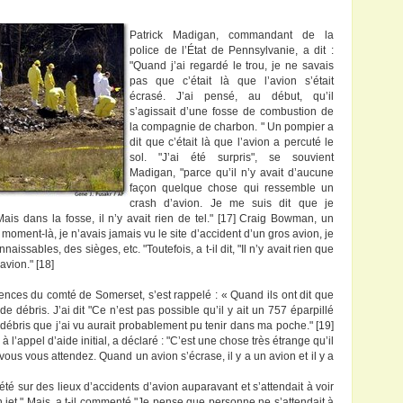
Patrick Madigan, commandant de la
police de l’État de Pennsylvanie, a dit :
"Quand j’ai regardé le trou, je ne savais
pas que c’était là que l’avion s’était
écrasé. J’ai pensé, au début, qu’il
s’agissait d’une fosse de combustion de
la compagnie de charbon. " Un pompier a
dit que c’était là que l’avion a percuté le
sol. "J’ai été surpris", se souvient
Madigan, "parce qu’il n’y avait d’aucune
façon quelque chose qui ressemble un
crash d’avion. Je me suis dit que je
ais dans la fosse, il n’y avait rien de tel." [17] Craig Bowman, un
moment-là, je n’avais jamais vu le site d’accident d’un gros avion, je
issables, des sièges, etc. "Toutefois, a t-il dit, "Il n’y avait rien que
vion." [18]
ences du comté de Somerset, s’est rappelé : « Quand ils ont dit que
de débris. J’ai dit "Ce n’est pas possible qu’il y ait un 757 éparpillé
 débris que j’ai vu aurait probablement pu tenir dans ma poche." [19]
’appel d’aide initial, a déclaré : "C’est une chose très étrange qu’il
ous vous attendez. Quand un avion s’écrase, il y a un avion et il y a
té sur des lieux d’accidents d’avion auparavant et s’attendait à voir
n jet." Mais, a t-il commenté "Je pense que personne ne s’attendait à