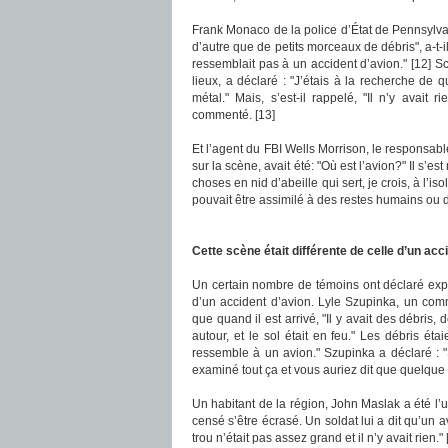
Frank Monaco de la police d’État de Pennsylvanie
d’autre que de petits morceaux de débris", a-t-il
ressemblait pas à un accident d’avion." [12] S
lieux, a déclaré : "J’étais à la recherche de
métal." Mais, s’est-il rappelé, "Il n’y avait 
commenté. [13]
Et l’agent du FBI Wells Morrison, le responsab
sur la scène, avait été: "Où est l’avion?" Il s’e
choses en nid d’abeille qui sert, je crois, à l’i
pouvait être assimilé à des restes humains ou d
Cette scène était différente de celle d’un acc
Un certain nombre de témoins ont déclaré exp
d’un accident d’avion. Lyle Szupinka, un com
que quand il est arrivé, "Il y avait des débris, 
autour, et le sol était en feu." Les débris étaien
ressemble à un avion." Szupinka a déclaré : "
examiné tout ça et vous auriez dit que quelque 
Un habitant de la région, John Maslak a été l’un
censé s’être écrasé. Un soldat lui a dit qu’un a
trou n’était pas assez grand et il n’y avait rien." 