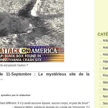
CATÉ
Actu
Act
Act
Asp
Où est passé l’avion ?
Fai
 le 11-Septembre : Le mystérieux site de la
Fin
n…
Géo
Mou
 ajoutées par la rédaction
Non
tait différent. Il n’y avait aucune épave, aucun corps, et pas de bruit.
"
Soc
- Wallace Miller, médecin légiste du comté de Somerset [1]