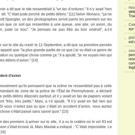
rio
 a dit que le site ressemblait à "un tas d’ordures." Il n’y avait "rien
déte
 dit. "C’était juste jonché de petits débris." [11] Selon Monaco, "ça ne
Tra
cott Spangler, un des photographes arrivé parmi les premiers sur les
 quoi que ce soit qui ressemble à une queue, une aile, un avion, du
Cel
sur
rien, juste ce trou". "Je pensais ne pas être au bon endroit", a-t-il
phi
est
le sur le site du crash le 11-Septembre, a dit que sa première pensée
st rappelé que "la plus grande partie de ce que j’ai vu était ce genre de
coc
per
solation ou quelque chose comme ça." Il a ajouté, "je ne voyais rien qui
res
es débris d’avion." [14]
con
Ing
ident d’avion
ressément qu’ils pensaient que la scène ne ressemblait pas à celle
mandant de zone de la police de l’État de Pennsylvanie, a déclaré
de petits débris déposés partout, et il y avait un tas de papiers volant
t "très, très petits." Mais, a t-il ajouté, "Il n’y avait en fait rien qui
Si vous n’aviez pas su que c’était un accident d’avion, vous auriez
chose s’était passé sans savoir quoi." [15]
 des premiers à arriver sur le site, il a vu le cratère où le vol 93 est
vion s’était écrasé là. Mais Maslak a indiqué : "C’était impossible. Le
[16]