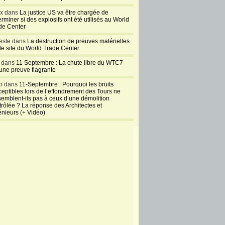
ux dans
La justice US va être chargée de
rminer si des explosifs ont été utilisés au World
de Center
este dans
La destruction de preuves matérielles
 le site du World Trade Center
l dans
11 Septembre : La chute libre du WTC7
 une preuve flagrante
o dans
11-Septembre : Pourquoi les bruits
ceptibles lors de l’effondrement des Tours ne
semblent-ils pas à ceux d’une démolition
trôlée ? La réponse des Architectes et
énieurs (+ Vidéo)