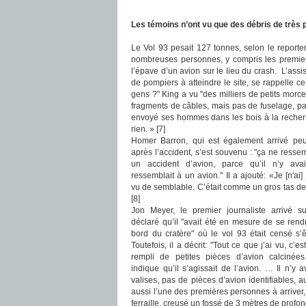
Les témoins n’ont vu que des débris de très pe
Le Vol 93 pesait 127 tonnes, selon le reporte
nombreuses personnes, y compris les premiers 
l’épave d’un avion sur le lieu du crash. L’ass
de pompiers à atteindre le site, se rappelle ce 
gens ?" King a vu "des milliers de petits morc
fragments de câbles, mais pas de fuselage, pas 
envoyé ses hommes dans les bois à la recherche
rien. » [7]
Homer Barron, qui est également arrivé pe
après l’accident, s’est souvenu : "ça ne resse
un accident d’avion, parce qu’il n’y avai
ressemblait à un avion." Il a ajouté: «Je [n'ai]
vu de semblable. C’était comme un gros tas de
[8]
Jon Meyer, le premier journaliste arrivé s
déclaré qu’il "avait été en mesure de se rend
bord du cratère" où le vol 93 était censé s’ê
Toutefois, il a décrit: "Tout ce que j’ai vu, c’es
rempli de petites pièces d’avion calcinée
indique qu’il s’agissait de l’avion. … Il n’y 
valises, pas de pièces d’avion identifiables, a
aussi l’une des premières personnes à arriver,
ferraille, creusé un fossé de 3 mètres de profonde