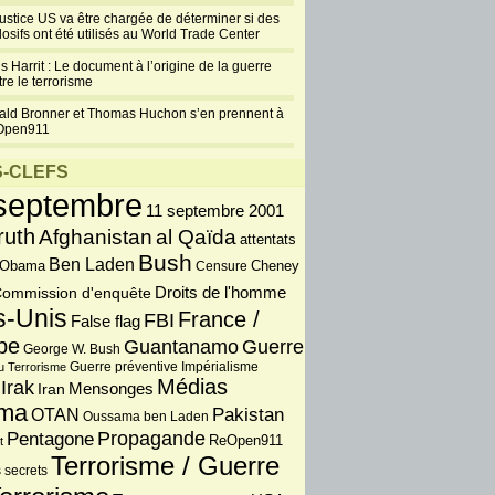
justice US va être chargée de déterminer si des
losifs ont été utilisés au World Trade Center
s Harrit : Le document à l’origine de la guerre
re le terrorisme
ald Bronner et Thomas Huchon s’en prennent à
Open911
-CLEFS
septembre
11 septembre 2001
ruth
Afghanistan
al Qaïda
attentats
Bush
Ben Laden
 Obama
Censure
Cheney
Droits de l'homme
ommission d'enquête
s-Unis
France /
FBI
False flag
pe
Guantanamo
Guerre
George W. Bush
Guerre préventive
u Terrorisme
Impérialisme
Médias
Irak
Iran
Mensonges
ma
OTAN
Pakistan
Oussama ben Laden
Propagande
Pentagone
ReOpen911
t
Terrorisme / Guerre
 secrets