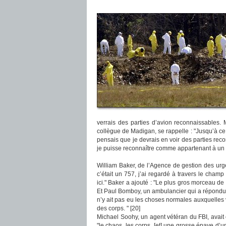
verrais des parties d’avion reconnaissables. M
collègue de Madigan, se rappelle : "Jusqu’à ce 
pensais que je devrais en voir des parties reconna
je puisse reconnaître comme appartenant à un a
William Baker, de l’Agence de gestion des urg
c’était un 757, j’ai regardé à travers le champ 
ici." Baker a ajouté : "Le plus gros morceau de
Et Paul Bomboy, un ambulancier qui a répondu à l
n’y ait pas eu les choses normales auxquelles v
des corps. " [20]
Michael Soohy, un agent vétéran du FBI, avait é
"le chaos, les corps, [et] une grosse épave d’u