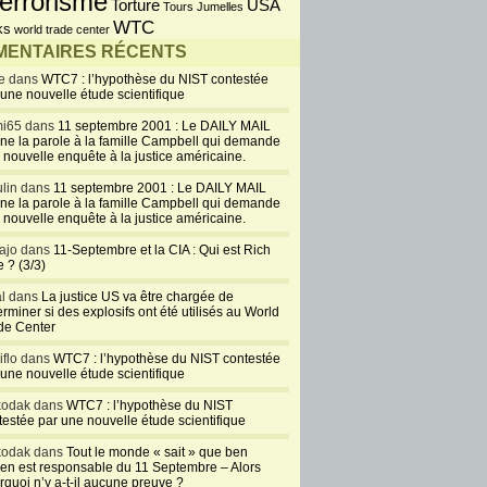
errorisme
USA
Torture
Tours Jumelles
WTC
ks
world trade center
ENTAIRES RÉCENTS
e dans
WTC7 : l’hypothèse du NIST contestée
 une nouvelle étude scientifique
i65 dans
11 septembre 2001 : Le DAILY MAIL
ne la parole à la famille Campbell qui demande
 nouvelle enquête à la justice américaine.
lin dans
11 septembre 2001 : Le DAILY MAIL
ne la parole à la famille Campbell qui demande
 nouvelle enquête à la justice américaine.
ajo dans
11-Septembre et la CIA : Qui est Rich
 ? (3/3)
al dans
La justice US va être chargée de
rminer si des explosifs ont été utilisés au World
de Center
iflo dans
WTC7 : l’hypothèse du NIST contestée
 une nouvelle étude scientifique
kodak dans
WTC7 : l’hypothèse du NIST
testée par une nouvelle étude scientifique
kodak dans
Tout le monde « sait » que ben
en est responsable du 11 Septembre – Alors
rquoi n’y a-t-il aucune preuve ?