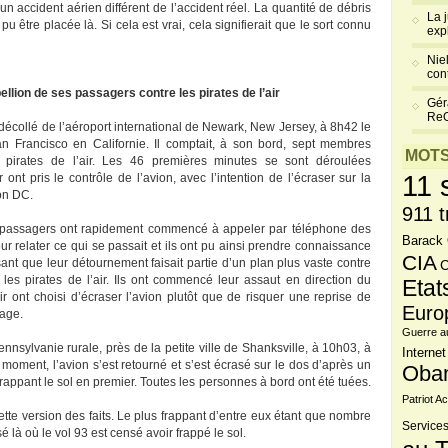
un accident aérien différent de l’accident réel. La quantité de débris
La 
u être placée là. Si cela est vrai, cela signifierait que le sort connu
exp
Niel
cont
bellion de ses passagers contre les pirates de l’air
Gér
Re
 décollé de l’aéroport international de Newark, New Jersey, à 8h42 le
 Francisco en Californie. Il comptait, à son bord, sept membres
MOTS
pirates de l’air. Les 46 premières minutes se sont déroulées
11 
ont pris le contrôle de l’avion, avec l’intention de l’écraser sur la
on DC.
911 t
s passagers ont rapidement commencé à appeler par téléphone des
Barack
ur relater ce qui se passait et ils ont pu ainsi prendre connaissance
CIA
sant que leur détournement faisait partie d’un plan plus vaste contre
C
 les pirates de l’air. Ils ont commencé leur assaut en direction du
Etat
ir ont choisi d’écraser l’avion plutôt que de risquer une reprise de
Euro
page.
Guerre a
nsylvanie rurale, près de la petite ville de Shanksville, à 10h03, à
Internet
 moment, l’avion s’est retourné et s’est écrasé sur le dos d’après un
Oba
frappant le sol en premier. Toutes les personnes à bord ont été tuées.
Patriot Ac
ette version des faits. Le plus frappant d’entre eux étant que nombre
Services
é là où le vol 93 est censé avoir frappé le sol.