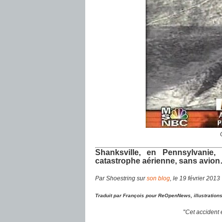
Shanksville, en Pennsylvanie,
catastrophe aérienne, sans avio
Par Shoestring sur
son blog
, le 19 février 2013
Traduit par François pour ReOpenNews, illustrations
"
Cet accident é