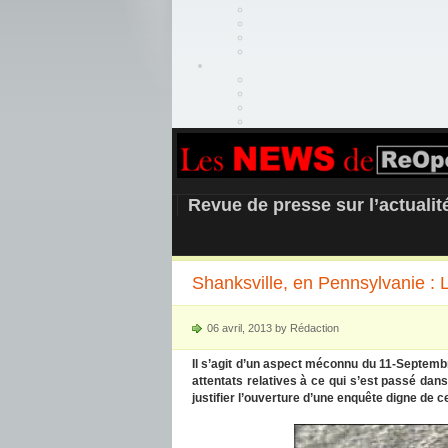
REOPEN911 –
Revue de presse sur l’actuali
Shanksville, en Pennsylvanie : L
06 avril, 2013 by Rédaction
Il s’agit d’un aspect méconnu du 11-Septemb
attentats relatives à ce qui s’est passé dans 
justifier l’ouverture d’une enquête digne de 