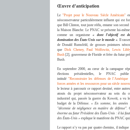
Œuvre d’anticipation
Le
"Projet pour le Nouveau Siècle Américain"
es
néoconservateur particulièrement influent qui est fo
que Bill Clinton, tout juste réélu, entame son second 
la Maison Blanche. Le PNAC se présente lui-même 
comme un organisme
« dont l’objectif est 
domination des États-Unis sur le monde »
. Il rass
de Donald Rumsfeld, de grosses pointures néocons
que
Dick Cheney, Paul Wolfowitz, Lewis Libb
Bush
[2], gouverneur de Floride et frère du futur pr
Bush.
En septembre 2000, au cœur de la campagne répu
élections présidentielles, le PNAC publi
intitulé
"Reconstruire les défenses de l’Amérique :
forces armées et les ressources pour un siècle nouve
le lecteur à parcourir ce rapport destiné, entre autres
atouts du projet néoconservateur au sein du co
industriel qui, passée la guerre du Koweït, a vu l
budget de la Défense.
« En somme, les années 
"décennie de négligence en matière de défense". 
énorme au futur Président des États-Unis : il lui fa
des États-Unis »
explique le manifeste du PNAC qui,
Le rapport n’y va pas par quatre chemins, il indiqu