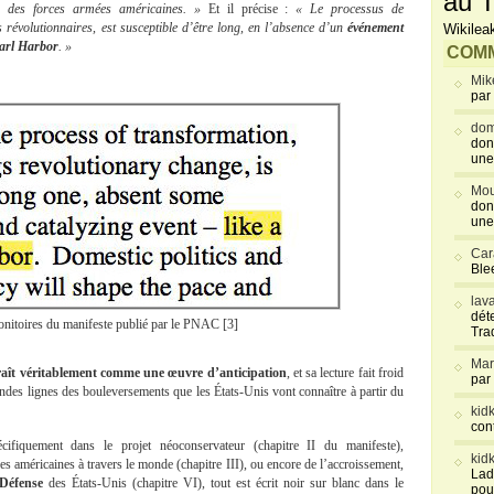
au T
n des forces armées américaines. »
Et il précise :
« Le processus de
révolutionnaires, est susceptible d’être long, en l’absence d’un
événement
Wikilea
arl Harbor
. »
COMM
Mik
par
dom
don
une
Mou
don
une
Car
Blee
lav
déte
onitoires du manifeste publié par le PNAC [3]
Tra
Mar
raît véritablement comme une œuvre d’anticipation
, et sa lecture fait froid
par
grandes lignes des bouleversements que les États-Unis vont connaître à partir du
kid
con
cifiquement dans le projet néoconservateur (chapitre II du manifeste),
kid
es américaines à travers le monde (chapitre III), ou encore de l’accroissement,
Lad
 Défense
des États-Unis (chapitre VI), tout est écrit noir sur blanc dans le
pou