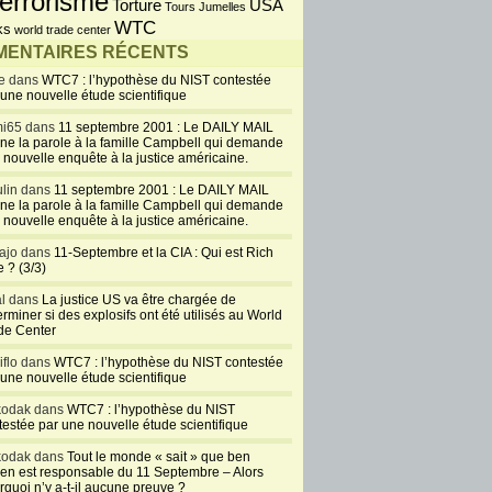
errorisme
USA
Torture
Tours Jumelles
WTC
ks
world trade center
ENTAIRES RÉCENTS
e dans
WTC7 : l’hypothèse du NIST contestée
 une nouvelle étude scientifique
i65 dans
11 septembre 2001 : Le DAILY MAIL
ne la parole à la famille Campbell qui demande
 nouvelle enquête à la justice américaine.
lin dans
11 septembre 2001 : Le DAILY MAIL
ne la parole à la famille Campbell qui demande
 nouvelle enquête à la justice américaine.
ajo dans
11-Septembre et la CIA : Qui est Rich
 ? (3/3)
al dans
La justice US va être chargée de
rminer si des explosifs ont été utilisés au World
de Center
iflo dans
WTC7 : l’hypothèse du NIST contestée
 une nouvelle étude scientifique
kodak dans
WTC7 : l’hypothèse du NIST
testée par une nouvelle étude scientifique
kodak dans
Tout le monde « sait » que ben
en est responsable du 11 Septembre – Alors
rquoi n’y a-t-il aucune preuve ?