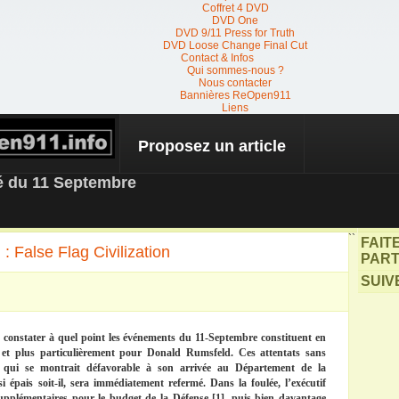
Coffret 4 DVD
DVD One
DVD 9/11 Press for Truth
DVD Loose Change Final Cut
Contact & Infos
Qui sommes-nous ?
Nous contacter
Bannières ReOpen911
Liens
Proposez un article
 NEWS
té du 11 Septembre
``
FAIT
 False Flag Civilization
PART
SUIV
de constater à quel point les événements du 11-Septembre constituent en
et plus particulièrement pour Donald Rumsfeld. Ces attentats sans
 qui se montrait défavorable à son arrivée au Département de la
si épais soit-il, sera immédiatement refermé. Dans la foulée, l’exécutif
upplémentaires pour le budget de la Défense [1], puis bien davantage