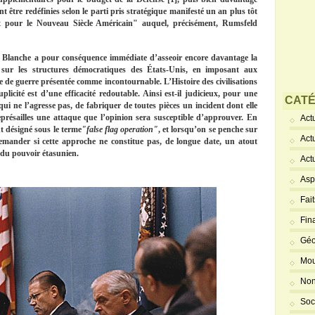
t être redéfinies selon le parti pris stratégique manifesté un an plus tôt
t pour le Nouveau Siècle Américain" auquel, précisément, Rumsfeld
n Blanche a pour conséquence immédiate d’asseoir encore davantage la
 sur les structures démocratiques des États-Unis, en imposant aux
e de guerre présentée comme incontournable. L’Histoire des civilisations
licité est d’une efficacité redoutable. Ainsi est-il judicieux, pour une
CATÉ
ui ne l’agresse pas, de fabriquer de toutes pièces un incident dont elle
présailles une attaque que l’opinion sera susceptible d’approuver. En
Actu
t désigné sous le terme
"false flag operation"
, et lorsqu’on se penche sur
Act
e demander si cette approche ne constitue pas, de longue date, un atout
 du pouvoir étasunien.
Act
Asp
Fai
Fin
Géo
Mou
Non
Soc