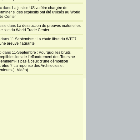
ux dans
La justice US va être chargée de
rminer si des explosifs ont été utilisés au World
de Center
este dans
La destruction de preuves matérielles
 le site du World Trade Center
l dans
11 Septembre : La chute libre du WTC7
 une preuve flagrante
o dans
11-Septembre : Pourquoi les bruits
ceptibles lors de l’effondrement des Tours ne
semblent-ils pas à ceux d’une démolition
trôlée ? La réponse des Architectes et
énieurs (+ Vidéo)