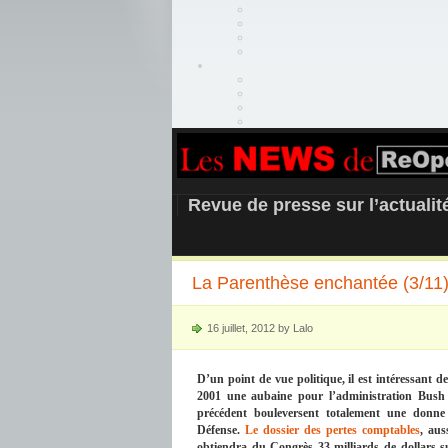
REOPEN911 –
Revue de presse sur l’actuali
La Parenthèse enchantée (3/11) :
16 juillet, 2012 by Lalo
D’un point de vue politique, il est intéressant 
2001 une aubaine pour l’administration Bush 
précédent bouleversent totalement une donne
Défense.
Le dossier des pertes comptables
, aus
obtiendra du Congrès 33 milliards de dollars s