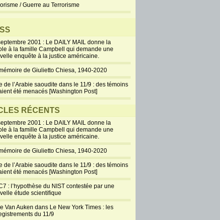
rorisme / Guerre au Terrorisme
SS
septembre 2001 : Le DAILY MAIL donne la
ole à la famille Campbell qui demande une
velle enquête à la justice américaine.
mémoire de Giulietto Chiesa, 1940-2020
e de l’Arabie saoudite dans le 11/9 : des témoins
aient été menacés [Washington Post]
CLES RÉCENTS
septembre 2001 : Le DAILY MAIL donne la
ole à la famille Campbell qui demande une
velle enquête à la justice américaine.
mémoire de Giulietto Chiesa, 1940-2020
e de l’Arabie saoudite dans le 11/9 : des témoins
aient été menacés [Washington Post]
7 : l’hypothèse du NIST contestée par une
velle étude scientifique
ie Van Auken dans Le New York Times : les
egistrements du 11/9