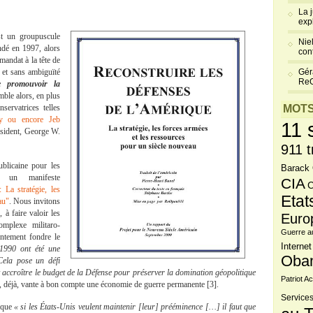
La 
exp
t un groupuscule
Niel
ndé en 1997, alors
cont
mandat à la tête de
et sans ambiguïté
Gér
Re
de promouvoir la
emble alors, en plus
ervatrices telles
MOTS
y ou encore Jeb
11 
ésident, George W.
911 t
blicaine pour les
Barack
e un manifeste
CIA
C
 La stratégie, les
Etat
au"
. Nous invitons
, à faire valoir les
Euro
mplexe militaro-
Guerre a
entement fondre le
Internet
1990 ont été une
Oba
Cela pose un défi
ut accroître le budget de la Défense pour préserver la domination géopolitique
Patriot Ac
 déjà, vante à bon compte une économie de guerre permanente [3].
Services
e que
« si les États-Unis veulent maintenir [leur] prééminence […] il faut que