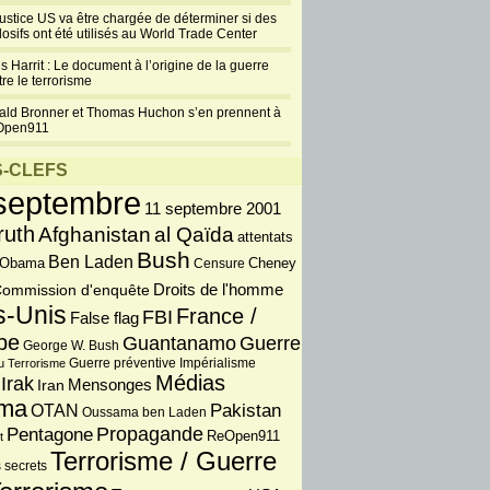
justice US va être chargée de déterminer si des
losifs ont été utilisés au World Trade Center
s Harrit : Le document à l’origine de la guerre
re le terrorisme
ald Bronner et Thomas Huchon s’en prennent à
Open911
-CLEFS
septembre
11 septembre 2001
ruth
Afghanistan
al Qaïda
attentats
Bush
Ben Laden
 Obama
Censure
Cheney
Droits de l'homme
ommission d'enquête
s-Unis
France /
FBI
False flag
pe
Guantanamo
Guerre
George W. Bush
Guerre préventive
u Terrorisme
Impérialisme
Médias
Irak
Iran
Mensonges
ma
OTAN
Pakistan
Oussama ben Laden
Propagande
Pentagone
ReOpen911
t
Terrorisme / Guerre
 secrets