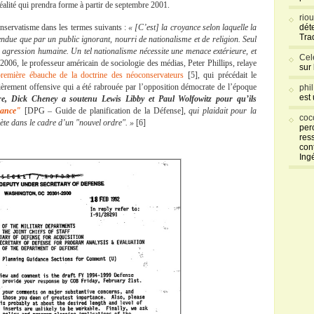
alité qui prendra forme à partir de septembre 2001.
rio
nservatisme dans les termes suivants :
« [C’est] la croyance selon laquelle la
déte
Tra
fendue que par un public ignorant, nourri de nationalisme et de religion. Seul
e agression humaine. Un tel nationalisme nécessite une menace extérieure, et
Cel
 2006, le professeur américain de sociologie des médias, Peter Phillips, relaye
sur
première ébauche de la doctrine des néoconservateurs
[5], qui précédait le
èrement offensive qui a été rabrouée par l’opposition démocrate de l’époque
phi
est
re, Dick Cheney a soutenu Lewis Libby et Paul Wolfowitz pour qu’ils
dance
"
[DPG – Guide de planification de la Défense],
qui plaidait pour la
coc
nète dans le cadre d’un "nouvel ordre". »
[6]
per
res
con
Ing