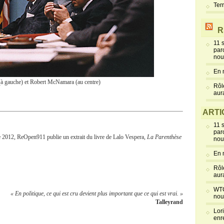
Ter
R
11 
par
nou
En 
à gauche) et Robert McNamara (au centre)
Rôl
aur
ARTI
11 
par
 2012, ReOpen911 publie un extrait du livre de Lalo Vespera,
La Parenthèse
nou
En 
Rôl
aur
WTC
« En politique, ce qui est cru devient plus important que ce qui est vrai. »
nou
Talleyrand
Lor
enr