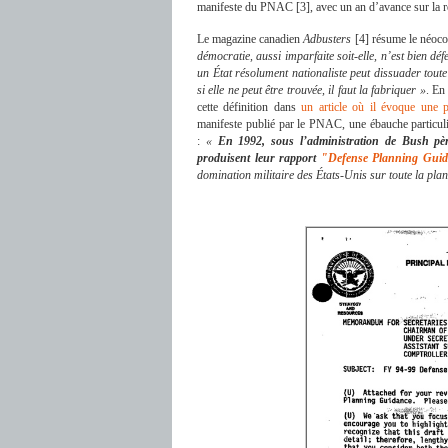
manifeste du PNAC [3], avec un an d’avance sur la ré
Le magazine canadien
Adbusters
[4] résume le néoco
démocratie, aussi imparfaite soit-elle, n’est bien dé
un État résolument nationaliste peut dissuader tout
si elle ne peut être trouvée, il faut la fabriquer »
. En
cette définition dans
un article où il évoque une 
manifeste publié par le PNAC, une ébauche particuli
:
«
En 1992, sous l’administration de Bush pè
produisent leur rapport
"
Defense Planning Gui
domination militaire des États-Unis sur toute la pla