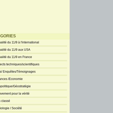
GORIES
alité du 11/9 à l'international
ualité du 11/9 aux USA
ualité du 11/9 en France
ects techniques/scientifiques
ts/ Enquêtes/Témoignages
ances /Economie
politique/Géostratégie
vement pour la vérité
 classé
iologie / Société