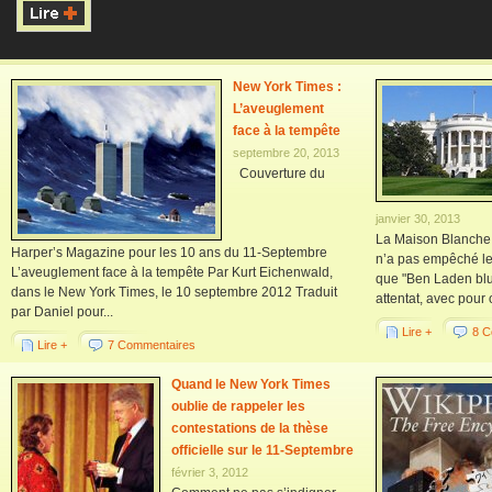
New York Times :
L’aveuglement
face à la tempête
septembre 20, 2013
Couverture du
janvier 30, 2013
La Maison Blanche
Harper’s Magazine pour les 10 ans du 11-Septembre
n’a pas empêché le
L’aveuglement face à la tempête Par Kurt Eichenwald,
que "Ben Laden bluf
dans le New York Times, le 10 septembre 2012 Traduit
attentat, avec pour o
par Daniel pour...
Lire +
8 C
Lire +
7 Commentaires
Quand le New York Times
oublie de rappeler les
contestations de la thèse
officielle sur le 11-Septembre
février 3, 2012