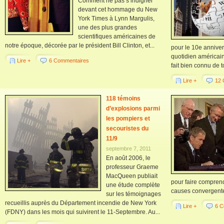
Comment ne pas s’indigner
devant cet hommage du New
York Times à Lynn Margulis,
une des plus grandes
scientifiques américaines de
notre époque, décorée par le président Bill Clinton, et...
pour le 10e annive
quotidien américain 
Lire +
6 Commentaires
fait bien connu de t
Lire +
12 
118 témoins
d’explosions parmi
les pompiers et
secouristes du
11/9
septembre 7, 2011
En août 2006, le
professeur Graeme
MacQueen publiait
pour faire compren
une étude complète
causes convergente
sur les témoignages
recueillis auprès du Département incendie de New York
Lire +
6 C
(FDNY) dans les mois qui suivirent le 11-Septembre. Au...