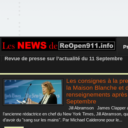
P
REOPEN911 – NEWS
Revue de presse sur l’actualité du 11 Septembre
Les consignes à la pr
la Maison Blanche et 
renseignements après 
Septembre
Jill Abramson James Clapper 
l’ancienne rédactrice en chef du New York Times, Jill Abramson, qu’e
d’avoir du "sang sur les mains". Par Michael Calderone pour le...