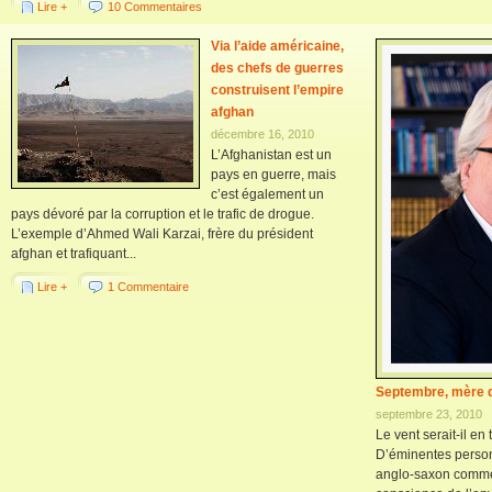
Lire +
10 Commentaires
Via l’aide américaine,
des chefs de guerres
construisent l’empire
afghan
décembre 16, 2010
L’Afghanistan est un
pays en guerre, mais
c’est également un
pays dévoré par la corruption et le trafic de drogue.
L’exemple d’Ahmed Wali Karzai, frère du président
afghan et trafiquant...
Lire +
1 Commentaire
Septembre, mère d
septembre 23, 2010
Le vent serait-il en
D’éminentes personn
anglo-saxon comme