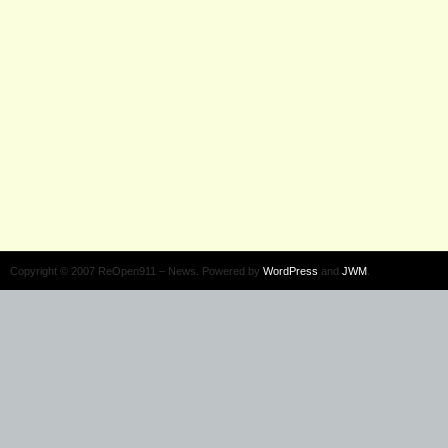
Copyright © 2007 ReOpen911 – News. Powered by
WordPress
and
JWM
.