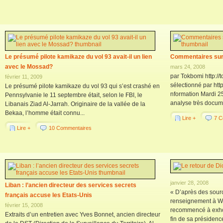
Le présumé pilote kamikaze du vol 93 avait-il un lien
Commentaires sur l
avec le Mossad?
mars 24, 2008
par Tokbomi http://
février 11, 2009
sélectionné par htt
Le présumé pilote kamikaze du vol 93 qui s’est crashé en
nformation Mardi 2
Pennsylvanie le 11 septembre était, selon le FBI, le
analyse très documen
Libanais Ziad Al-Jarrah. Originaire de la vallée de la
Bekaa, l’homme était connu...
Lire +
7 C
Lire +
10 Commentaires
janvier 28, 2008
Liban : l’ancien directeur des services secrets
« D’après des sour
français accuse les Etats-Unis
renseignement à Wa
février 15, 2008
recommencé à exhort
Extraits d’un entretien avec Yves Bonnet, ancien directeur
fin de sa présidence