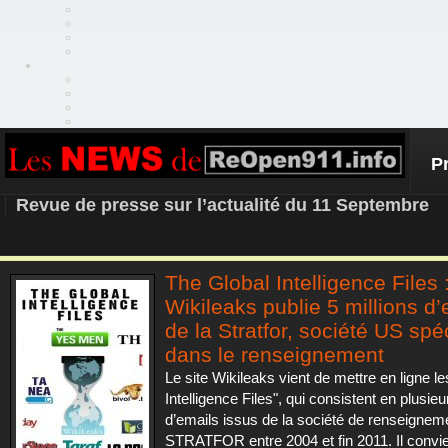
P
REOPEN911 – NEWS
Revue de presse sur l’actualité du 11 Septembre
The Global Intelligence Files 
Wikileaks publie 5 millions d’
de la Stratfor, société US spé
dans le renseignement
Le site Wikileaks vient de mettre en ligne le
Intelligence Files", qui consistent en plusieu
d’emails issus de la société de renseigne
STRATFOR entre 2004 et fin 2011. Il convie