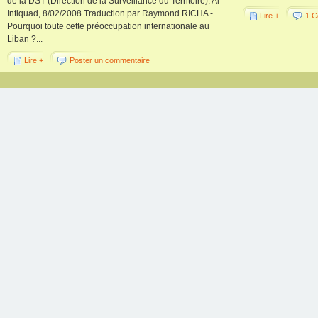
de la DST (Direction de la Surveillance du Territoire). Al
Intiquad, 8/02/2008 Traduction par Raymond RICHA -
Lire +
1 C
Pourquoi toute cette préoccupation internationale au
Liban ?...
Lire +
Poster un commentaire