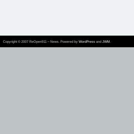
Copyright © 2007 ReOpen911 – News. Powered by
WordPress
and
JWM
.