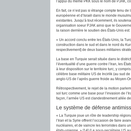
l’appui du même PKK sous le nom de PJAK, contr
En fait, ce n’est pas si étrange compte tenu de 
européenne et d’Israël dans le monde musulman b
existantes. Jusqu’à tout récemment, ils souten
organisation soeur PJAK ainsi que le Gouverne
la raison derrière le soutien des États-Unis est:
« Un accord conclu entre les États-Unis, la Tur
construction dans le sud et dans le nord du Kurdi
respectivement] de deux bases militaires stratég
La base en Turquie serait située dans le distric
l’éventualité d’une guerre contre l’Iran, les Éta
à leur disposition sur le territoire turc, y compri
célèbre base militaire US de Incirlik (au sud de 
anglo-US de l’après guerre froide au Moyen-Ori
Rétrospectivement, le rejet de la motion parleme
sol turc comme une base pour l’invasion de l’
façon, l’armée US est clandestinement allée de
Le système de défense antimiss
« La Turquie joue un rôle de leadership région
l’Iran et la Syrie offrent l’occasion de faire avan
nucléaires, et de vaincre les terroristes dans u
états-unienne. » [14] (Le sous-secrétaire US aux