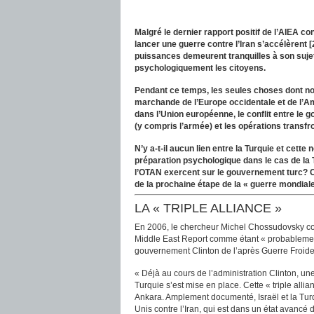
Malgré le dernier rapport positif de l’AIEA co
lancer une guerre contre l’Iran s’accélèrent [
puissances demeurent tranquilles à son sujet
psychologiquement les citoyens.
Pendant ce temps, les seules choses dont no
marchande de l’Europe occidentale et de l’A
dans l’Union européenne, le conflit entre le g
(y compris l’armée) et les opérations transfro
N’y a-t-il aucun lien entre la Turquie et cet
préparation psychologique dans le cas de la
l’OTAN exercent sur le gouvernement turc? C
de la prochaine étape de la « guerre mondiale
LA « TRIPLE ALLIANCE »
En 2006, le chercheur Michel Chossudovsky com
Middle East Report comme étant « probablemen
gouvernement Clinton de l’après Guerre Froide
« Déjà au cours de l’administration Clinton, une a
Turquie s’est mise en place. Cette « triple allia
Ankara. Amplement documenté, Israël et la Turq
Unis contre l’Iran, qui est dans un état avancé 