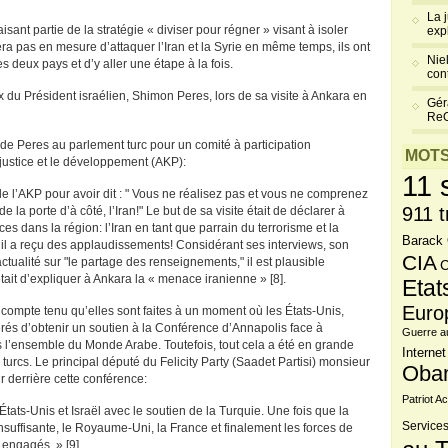
La 
sant partie de la stratégie « diviser pour régner » visant à isoler
exp
sera pas en mesure d’attaquer l’Iran et la Syrie en même temps, ils ont
Niel
s deux pays et d’y aller une étape à la fois.
cont
 du Président israélien, Shimon Peres, lors de sa visite à Ankara en
Gér
Re
e Peres au parlement turc pour un comité à participation
MOTS
 justice et le développement (AKP):
11 
e l’AKP pour avoir dit : " Vous ne réalisez pas et vous ne comprenez
911 t
 la porte d’à côté, l’Iran!" Le but de sa visite était de déclarer à
es dans la région: l’Iran en tant que parrain du terrorisme et la
Barack
et il a reçu des applaudissements! Considérant ses interviews, son
CIA
actualité sur "le partage des renseignements," il est plausible
C
était d’expliquer à Ankara la « menace iranienne » [8].
Etat
Euro
 compte tenu qu’elles sont faites à un moment où les États-Unis,
érés d’obtenir un soutien à la Conférence d’Annapolis face à
Guerre a
ans l’ensemble du Monde Arabe. Toutefois, tout cela a été en grande
Internet
turcs. Le principal député du Felicity Party (Saadet Partisi) monsieur
Oba
r derrière cette conférence:
Patriot Ac
États-Unis et Israël avec le soutien de la Turquie. Une fois que la
Services
suffisante, le Royaume-Uni, la France et finalement les forces de
 engagés. » [9]