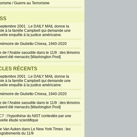
rorisme / Guerre au Terrorisme
SS
septembre 2001 : Le DAILY MAIL donne la
ole à la famille Campbell qui demande une
velle enquête à la justice américaine.
mémoire de Giulietto Chiesa, 1940-2020
e de l’Arabie saoudite dans le 11/9 : des témoins
aient été menacés [Washington Post]
CLES RÉCENTS
septembre 2001 : Le DAILY MAIL donne la
ole à la famille Campbell qui demande une
velle enquête à la justice américaine.
mémoire de Giulietto Chiesa, 1940-2020
e de l’Arabie saoudite dans le 11/9 : des témoins
aient été menacés [Washington Post]
7 : l’hypothèse du NIST contestée par une
velle étude scientifique
ie Van Auken dans Le New York Times : les
egistrements du 11/9