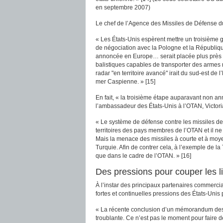
en septembre 2007)
Le chef de l’Agence des Missiles de Défense 
« Les États-Unis espèrent mettre un troisième
de négociation avec la Pologne et la Républiq
annoncée en Europe… serait placée plus près de 
balistiques capables de transporter des arme
radar "en territoire avancé" irait du sud-est de
mer Caspienne. » [15]
En fait, « la troisième étape auparavant non 
l’ambassadeur des États-Unis à l’OTAN, Victor
« Le système de défense contre les missiles de 
territoires des pays membres de l’OTAN et il n
Mais la menace des missiles à courte et à moy
Turquie. Afin de contrer cela, à l’exemple de la 
que dans le cadre de l’OTAN. » [16]
Des pressions pour couper les l
À l’instar des principaux partenaires commerci
fortes et continuelles pressions des États-Unis
« La récente conclusion d’un mémorandum destin
troublante. Ce n’est pas le moment pour faire 