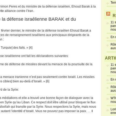
Ter
 Shimon Peres et du ministre de la défense israélien, Ehoud Barak à la
tte alliance contre l’Iran.
R
 de la défense israélienne BARAK et du
11 
par
nou
février dernier, le ministre de la défense israélien Ehoud Barak a
vices de renseignement israéliens aux principaux dirigeants de la
En 
n :
Rôl
Turquie] des faits. » [4]
aur
ense israélienne ont fait les déclarations suivantes:
ARTI
ème de défense de missiles devant la menace de la poursuite de la
11 
par
nou
a menace iranienne n’est pas seulement contre Israël. Les missiles
En 
 cibles] bien au-delà d’Israël. » [6]
Rôl
rd de la Syrie:
aur
es médiations et elle a trouvé une bonne façon de dialoguer avec la
WTC
nou
 en Syrie qu’au Liban. Ce respect doit être utilisé pour bloquer le flux
bollah qui transite par la Syrie. Nous respectons la Syrie, mais nous
Lor
autant l’identité d’Israël. Vous ne pouvez pas imposer la paix. … Il
enr