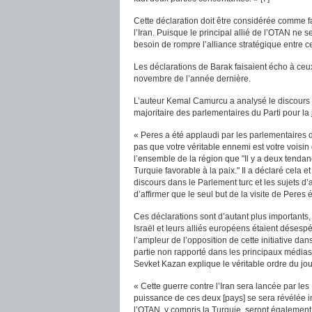
Cette déclaration doit être considérée comme fai
l’Iran. Puisque le principal allié de l’OTAN ne 
besoin de rompre l’alliance stratégique entre ce
Les déclarations de Barak faisaient écho à ceux
novembre de l’année dernière.
L’auteur Kemal Camurcu a analysé le discours d
majoritaire des parlementaires du Parti pour la
« Peres a été applaudi par les parlementaires d
pas que votre véritable ennemi est votre voisin de
l’ensemble de la région que "Il y a deux tendanc
Turquie favorable à la paix." Il a déclaré cela 
discours dans le Parlement turc et les sujets d’
d’affirmer que le seul but de la visite de Peres 
Ces déclarations sont d’autant plus importants,
Israël et leurs alliés européens étaient désesp
l’ampleur de l’opposition de cette initiative d
partie non rapporté dans les principaux médias 
Sevket Kazan explique le véritable ordre du jou
« Cette guerre contre l’Iran sera lancée par les 
puissance de ces deux [pays] se sera révélée in
l’OTAN, y compris la Turquie, seront également