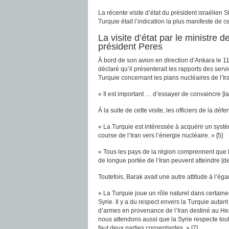
La récente visite d’état du président israélien
Turquie était l’indication la plus manifeste de ce
La visite d’état par le ministre
président Peres
À bord de son avion en direction d’Ankara le 11 
déclaré qu’il présenterait les rapports des ser
Turquie concernant les plans nucléaires de l’Ira
« Il est important … d’essayer de convaincre [la 
À la suite de cette visite, les officiers de la déf
« La Turquie est intéressée à acquérir un syst
course de l’Iran vers l’énergie nucléaire. » [5]
« Tous les pays de la région comprennent que l
de longue portée de l’Iran peuvent atteindre [des
Toutefois, Barak avait une autre attitude à l’éga
« La Turquie joue un rôle naturel dans certain
Syrie. Il y a du respect envers la Turquie autant
d’armes en provenance de l’Iran destiné au Hez
nous attendons aussi que la Syrie respecte tout 
faut deux parties consentantes. » [7]