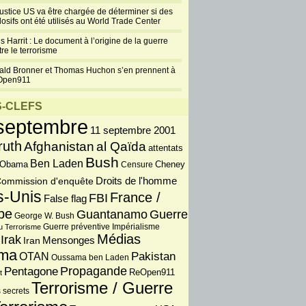
justice US va être chargée de déterminer si des
losifs ont été utilisés au World Trade Center
s Harrit : Le document à l’origine de la guerre
re le terrorisme
ald Bronner et Thomas Huchon s’en prennent à
Open911
-CLEFS
septembre
11 septembre 2001
ruth
Afghanistan
al Qaïda
attentats
Bush
Ben Laden
 Obama
Censure
Cheney
Droits de l'homme
ommission d'enquête
s-Unis
France /
FBI
False flag
pe
Guantanamo
Guerre
George W. Bush
Guerre préventive
u Terrorisme
Impérialisme
Médias
Irak
Iran
Mensonges
ma
OTAN
Pakistan
Oussama ben Laden
Propagande
Pentagone
ReOpen911
t
Terrorisme / Guerre
 secrets