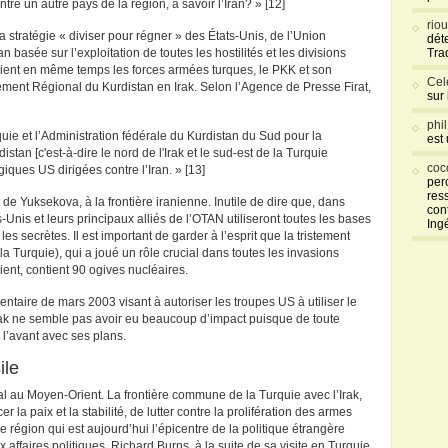
e un autre pays de la région, à savoir l’Iran? » [12]
rio
la stratégie « diviser pour régner » des États-Unis, de l’Union
déte
asée sur l’exploitation de toutes les hostilités et les divisions
Tra
aient en même temps les forces armées turques, le PKK et son
Cel
ment Régional du Kurdistan en Irak. Selon l’Agence de Presse Firat,
sur
phi
quie et l’Administration fédérale du Kurdistan du Sud pour la
est
stan [c'est-à-dire le nord de l'Irak et le sud-est de la Turquie
coc
iques US dirigées contre l’Iran. » [13]
per
res
t de Yuksekova, à la frontière iranienne. Inutile de dire que, dans
con
ts-Unis et leurs principaux alliés de l’OTAN utiliseront toutes les bases
Ing
s les secrètes. Il est important de garder à l’esprit que la tristement
la Turquie), qui a joué un rôle crucial dans toutes les invasions
ent, contient 90 ogives nucléaires.
ntaire de mars 2003 visant à autoriser les troupes US à utiliser le
Irak ne semble pas avoir eu beaucoup d’impact puisque de toute
 l’avant avec ses plans.
ile
al au Moyen-Orient. La frontière commune de la Turquie avec l’Irak,
cer la paix et la stabilité, de lutter contre la prolifération des armes
ne région qui est aujourd’hui l’épicentre de la politique étrangère
 affaires politiques, Richard Burns, à la suite de sa visite en Turquie