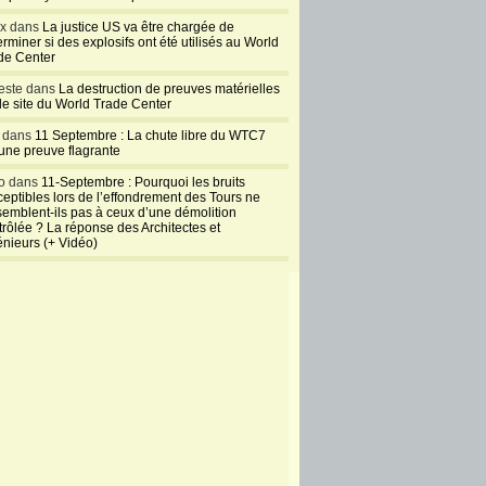
ux dans
La justice US va être chargée de
rminer si des explosifs ont été utilisés au World
de Center
este dans
La destruction de preuves matérielles
 le site du World Trade Center
l dans
11 Septembre : La chute libre du WTC7
 une preuve flagrante
o dans
11-Septembre : Pourquoi les bruits
ceptibles lors de l’effondrement des Tours ne
semblent-ils pas à ceux d’une démolition
trôlée ? La réponse des Architectes et
énieurs (+ Vidéo)