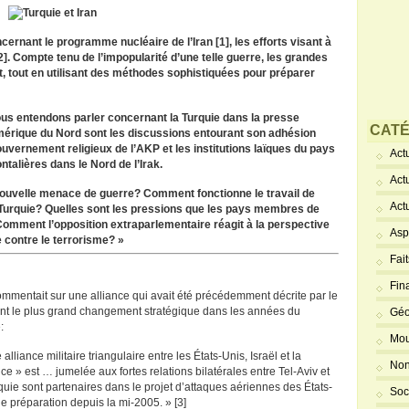
ncernant le programme nucléaire de l’Iran [1], les efforts visant à
2]. Compte tenu de l’impopularité d’une telle guerre, les grandes
, tout en utilisant des méthodes sophistiquées pour préparer
us entendons parler concernant la Turquie dans la presse
CATÉ
mérique du Nord sont les discussions entourant son adhésion
ouvernement religieux de l’AKP et les institutions laïques du pays
Actu
ntalières dans le Nord de l’Irak.
Act
te nouvelle menace de guerre? Comment fonctionne le travail de
Act
 Turquie? Quelles sont les pressions que les pays membres de
omment l’opposition extraparlementaire réagit à la perspective
Asp
 contre le terrorisme? »
Fai
Fin
mentait sur une alliance qui avait été précédemment décrite par le
t le plus grand changement stratégique dans les années du
Géo
:
Mou
lliance militaire triangulaire entre les États-Unis, Israël et la
Non
nce » est … jumelée aux fortes relations bilatérales entre Tel-Aviv et
uie sont partenaires dans le projet d’attaques aériennes des États-
Soc
de préparation depuis la mi-2005. » [3]