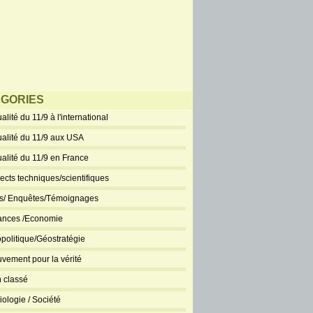
GORIES
alité du 11/9 à l'international
ualité du 11/9 aux USA
ualité du 11/9 en France
ects techniques/scientifiques
ts/ Enquêtes/Témoignages
ances /Economie
politique/Géostratégie
vement pour la vérité
 classé
iologie / Société