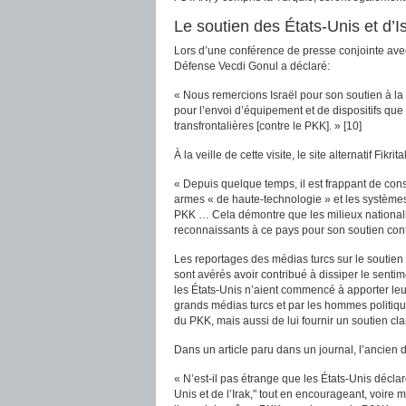
Le soutien des États-Unis et d’I
Lors d’une conférence de presse conjointe avec
Défense Vecdi Gonul a déclaré:
« Nous remercions Israël pour son soutien à la
pour l’envoi d’équipement et de dispositifs que 
transfrontalières [contre le PKK]. » [10]
À la veille de cette visite, le site alternatif Fikri
« Depuis quelque temps, il est frappant de con
armes « de haute-technologie » et les systèmes 
PKK … Cela démontre que les milieux nationalist
reconnaissants à ce pays pour son soutien cont
Les reportages des médias turcs sur le soutien 
sont avérés avoir contribué à dissiper le sentim
les États-Unis n’aient commencé à apporter leur 
grands médias turcs et par les hommes politique
du PKK, mais aussi de lui fournir un soutien cla
Dans un article paru dans un journal, l’ancien
« N’est-il pas étrange que les États-Unis décla
Unis et de l’Irak," tout en encourageant, voire