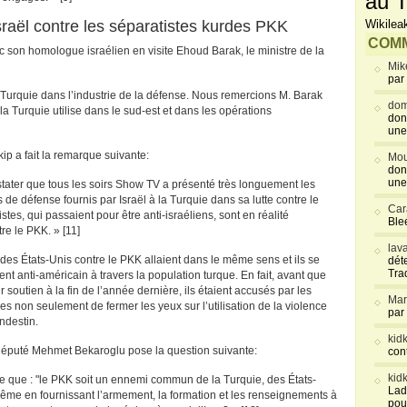
au T
sraël contre les séparatistes kurdes PKK
Wikilea
COMM
 son homologue israélien en visite Ehoud Barak, le ministre de la
Mik
par
 Turquie dans l’industrie de la défense. Nous remercions M. Barak
dom
la Turquie utilise dans le sud-est et dans les opérations
don
une
takip a fait la remarque suivante:
Mou
don
une
stater que tous les soirs Show TV a présenté très longuement les
de défense fournis par Israël à la Turquie dans sa lutte contre le
Car
es, qui passaient pour être anti-israéliens, sont en réalité
Blee
re le PKK. » [11]
lav
des États-Unis contre le PKK allaient dans le même sens et ils se
déte
Tra
ent anti-américain à travers la population turque. En fait, avant que
soutien à la fin de l’année dernière, ils étaient accusés par les
Mar
s non seulement de fermer les yeux sur l’utilisation de la violence
par
ndestin.
kid
 député Mehmet Bekaroglu pose la question suivante:
con
kid
re que : "le PKK soit un ennemi commun de la Turquie, des États-
Lad
 même en fournissant l’armement, la formation et les renseignements à
pou