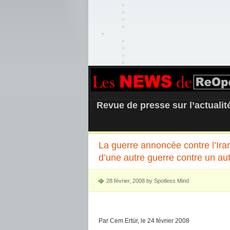
REOPEN911 –
Revue de presse sur l’actuali
La guerre annoncée contre l’Ira
d’une autre guerre contre un au
28 février, 2008 by Spotless Mind
Par Cem Ertür, le 24 février 2008