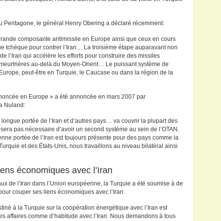
du Pentagone, le général Henry Obering a déclaré récemment:
 grande composante antimissile en Europe ainsi que ceux en cours
ue tchèque pour contrer l’Iran… La troisième étape auparavant non
l’Iran qui accélère les efforts pour construire des missiles
s meurtrières au-delà du Moyen-Orient… Le puissant système de
 l’Europe, peut-être en Turquie, le Caucase ou dans la région de la
annoncée en Europe » a été annoncée en mars 2007 par
ia Nuland:
longue portée de l’Iran et d’autres pays… va couvrir la plupart des
e sera pas nécessaire d’avoir un second système au sein de l’OTAN.
enne portée de l’Iran est toujours présente pour des pays comme la
Turquie et des États-Unis, nous travaillons au niveau bilatéral ainsi
iens économiques avec l’Iran
aux de l’Iran dans l’Union européenne, la Turquie a été soumise à de
 pour couper ses liens économiques avec l’Iran:
é à la Turquie sur la coopération énergétique avec l’Iran est
des affaires comme d’habitude avec l’Iran. Nous demandons à tous