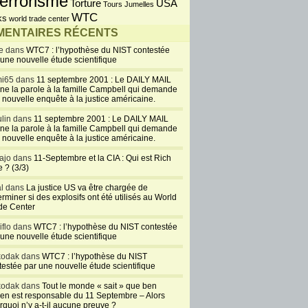
errorisme
USA
Torture
Tours Jumelles
WTC
ks
world trade center
ENTAIRES RÉCENTS
e dans
WTC7 : l’hypothèse du NIST contestée
 une nouvelle étude scientifique
i65 dans
11 septembre 2001 : Le DAILY MAIL
ne la parole à la famille Campbell qui demande
 nouvelle enquête à la justice américaine.
lin dans
11 septembre 2001 : Le DAILY MAIL
ne la parole à la famille Campbell qui demande
 nouvelle enquête à la justice américaine.
ajo dans
11-Septembre et la CIA : Qui est Rich
 ? (3/3)
al dans
La justice US va être chargée de
rminer si des explosifs ont été utilisés au World
de Center
iflo dans
WTC7 : l’hypothèse du NIST contestée
 une nouvelle étude scientifique
kodak dans
WTC7 : l’hypothèse du NIST
testée par une nouvelle étude scientifique
kodak dans
Tout le monde « sait » que ben
en est responsable du 11 Septembre – Alors
rquoi n’y a-t-il aucune preuve ?