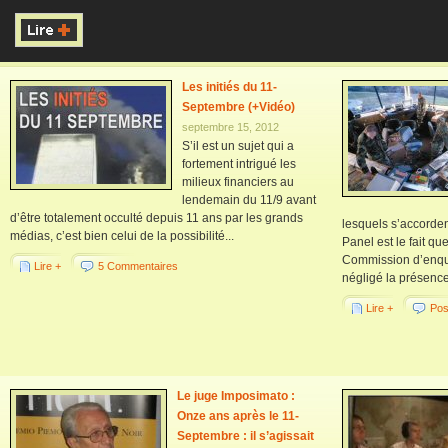
Les initiés du 11-
Septembre (+Vidéo)
septembre 15, 2012
S’il est un sujet qui a
fortement intrigué les
milieux financiers au
lendemain du 11/9 avant
d’être totalement occulté depuis 11 ans par les grands
lesquels s’accorde
médias, c’est bien celui de la possibilité...
Panel est le fait qu
Commission d’enquê
Lire +
5 Commentaires
négligé la présence, 
Lire +
Pos
Le juge Imposimato :
Onze ans après le 11-
Septembre : il s’agissait