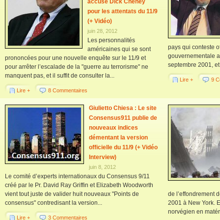
accuse Dick Cheney
pour les attentats du 11/9
(+ Vidéo)
juin 28, 2012
Les personnalités
pays qui conteste of
américaines qui se sont
gouvernementale am
prononcées pour une nouvelle enquête sur le 11/9 et
septembre 2001, et
pour arrêter l’escalade de la "guerre au terrorisme" ne
manquent pas, et il suffit de consulter la...
Lire +
9 C
Lire +
8 Commentaires
Giulietto Chiesa : Le site
Consensus911 publie de
nouveaux indices
démentant la version
officielle du 11/9 (+ Vidéo
Interview)
juin 8, 2012
Le comité d’experts internationaux du Consensus 9/11
créé par le Pr. David Ray Griffin et Elizabeth Woodworth
vient tout juste de valider huit nouveaux "Points de
de l’effondrement 
consensus" contredisant la version...
2001 à New York. E
norvégien en matéria
Lire +
3 Commentaires