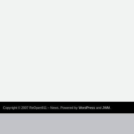
Copyright © 2007 ReOpen911 – News. Powered by
WordPress
and
JWM
.