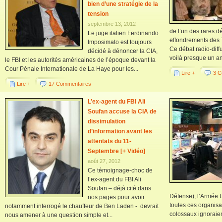
bien d’une stratégie de la
tension
septembre 13, 2012
de l’un des rares d
Le juge italien Ferdinando
effondrements des 
Imposimato est toujours
Ce débat radio-diff
décidé à dénoncer la CIA,
voilà presque un an
le FBI et les autorités américaines de l’époque devant la
Cour Pénale Internationale de La Haye pour les...
Lire +
3 C
Lire +
17 Commentaires
L’ex-agent du FBI Ali
Soufan accuse la CIA de
dissimulation
d’information avant les
attentats du 11-
Septembre [+ Vidéo]
août 27, 2012
Ce témoignage-choc de
l’ex-agent du FBI Ali
Soufan – déjà cité dans
Défense), l’Armée 
nos pages pour avoir
toutes ces organis
notamment interrogé le chauffeur de Ben Laden - devrait
colossaux ignoraien
nous amener à une question simple et...