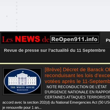
P
REOPEN911 – NEWS
Revue de presse sur l’actualité du 11 Septembre
[Brève] Décret de Barack 
reconduisant les lois d’exce
votées après le 11-Septem
NOTE RECONDUCTION DE L’ÉTAT
D’URGENCE NATIONALE EN RAPPO
CERTAINES ATTAQUES TERRORIST
accord avec la section 202(d) du National Emergencies Act (50 US
je renouvelle pour 1 an...