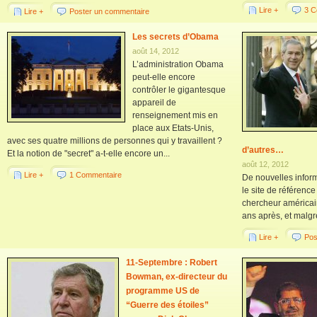
Lire +
3 C
Lire +
Poster un commentaire
Les secrets d’Obama
août 14, 2012
L’administration Obama
peut-elle encore
contrôler le gigantesque
appareil de
renseignement mis en
place aux Etats-Unis,
avec ses quatre millions de personnes qui y travaillent ?
d’autres…
Et la notion de "secret" a-t-elle encore un...
août 12, 2012
Lire +
1 Commentaire
De nouvelles infor
le site de référenc
chercheur américai
ans après, et malgré
Lire +
Pos
11-Septembre : Robert
Bowman, ex-directeur du
programme US de
“Guerre des étoiles”