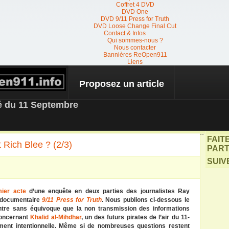
Coffret 4 DVD
DVD One
DVD 9/11 Press for Truth
DVD Loose Change Final Cut
Contact & Infos
Qui sommes-nous ?
Nous contacter
Bannières ReOpen911
Liens
Proposez un article
 NEWS
té du 11 Septembre
``
FAIT
 Rich Blee ? (2/3)
PART
SUIV
mier acte
d’une enquête en deux parties des journalistes Ray
e documentaire
9/11 Press for Truth
. Nous publions ci-dessous le
tre sans équivoque que la non transmission des informations
oncernant
Khalid al-Mihdhar
, un des futurs pirates de l’air du 11-
ement intentionnelle. Même si de nombreuses questions restent