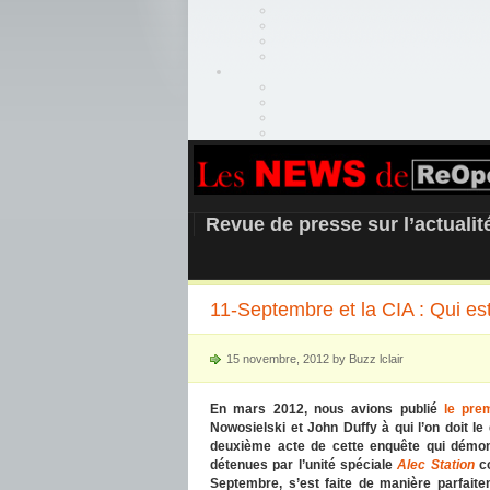
REOPEN911 –
Revue de presse sur l’actuali
11-Septembre et la CIA : Qui est
15 novembre, 2012 by Buzz lclair
En mars 2012, nous avions publié
le pre
Nowosielski et John Duffy à qui l’on doit l
deuxième acte de cette enquête qui démon
détenues par l’unité spéciale
Alec Station
c
Septembre, s’est faite de manière parfait