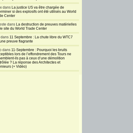
ux dans
La justice US va être chargée de
rminer si des explosifs ont été utilisés au World
de Center
este dans
La destruction de preuves matérielles
 le site du World Trade Center
l dans
11 Septembre : La chute libre du WTC7
 une preuve flagrante
o dans
11-Septembre : Pourquoi les bruits
ceptibles lors de l’effondrement des Tours ne
semblent-ils pas à ceux d’une démolition
trôlée ? La réponse des Architectes et
énieurs (+ Vidéo)