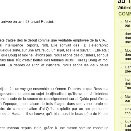
au T
Wikilea
COMM
Mik
arrivée en avril 98, avant Rossini.
par
dom
don
a été traitée dès le début comme une véritable employée de la CIA…
une
l Intelligence Reports, Ndt]. Elle écrivait des TD [Telegraphic
uelque sorte, sur une affaire, ou un sujet, et elle le suivait… Elle était
Mou
don
 que Doug et moi ne l’étions pas. Nous étions des outsiders, et nous
une
ais bien sûr, c’était toutes des femmes aussi. [Rires.] Doug et moi
ent. En dehors de Rich et Wilshere. Nous étions les deux seuls
Car
Blee
lav
déte
Tra
ael] ont fait un voyage ensemble au Yémen. D’après ce que Rossini a
s gouvernementales au sujet de djihadistes qu’ils avaient à l’intérieur
Mar
aient discuté de la source de renseignement sur al-Qaïda peut-être la
par
à l’époque, une maison de trois étages dans une zone rurale en
tre de communication d’al-Qaïda exploité par un ami personnel
kid
con
l-Hada — il se trouve, qu’il était aussi le beau-père de Khalid
kid
Lad
tte maison depuis 1996, grâce à une station satellite construite
pou