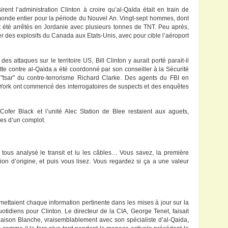
nt l’administration Clinton à croire qu’al-Qaïda était en train de
 monde entier pour la période du Nouvel An. Vingt-sept hommes, dont
t été arrêtés en Jordanie avec plusieurs tonnes de TNT. Peu après,
er des explosifs du Canada aux Etats-Unis, avec pour cible l’aéroport
des attaques sur le territoire US, Bill Clinton y aurait porté parait-il
lutte contre al-Qaïda a été coordonné par son conseiller à la Sécurité
tsar" du contre-terrorisme Richard Clarke. Des agents du FBI en
ork ont commencé des interrogatoires de suspects et des enquêtes
Cofer Black et l’unité Alec Station de Blee restaient aux aguets,
es d’un complot.
tous analysé le transit et lu les câbles… Vous savez, la première
tion d’origine, et puis vous lisez. Vous regardez si ça a une valeur
 mettaient chaque information pertinente dans les mises à jour sur la
uotidiens pour Clinton. Le directeur de la CIA, George Tenet, faisait
aison Blanche, vraisemblablement avec son spécialiste d’al-Qaida,