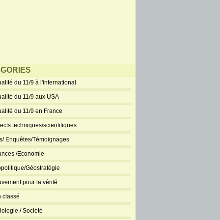
GORIES
alité du 11/9 à l'international
ualité du 11/9 aux USA
ualité du 11/9 en France
ects techniques/scientifiques
ts/ Enquêtes/Témoignages
ances /Economie
politique/Géostratégie
vement pour la vérité
 classé
iologie / Société