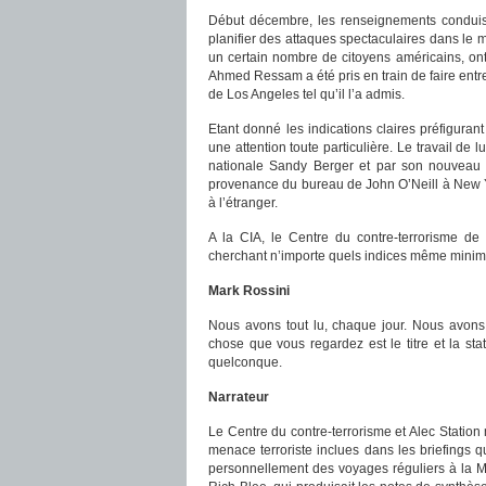
Début décembre, les renseignements conduisire
planifier des attaques spectaculaires dans le
un certain nombre de citoyens américains, on
Ahmed Ressam a été pris en train de faire entr
de Los Angeles tel qu’il l’a admis.
Etant donné les indications claires préfigurant 
une attention toute particulière. Le travail de 
nationale Sandy Berger et par son nouveau "
provenance du bureau de John O’Neill à New Y
à l’étranger.
A la CIA, le Centre du contre-terrorisme de 
cherchant n’importe quels indices même minim
Mark Rossini
Nous avons tout lu, chaque jour. Nous avons 
chose que vous regardez est le titre et la sta
quelconque.
Narrateur
Le Centre du contre-terrorisme et Alec Station
menace terroriste inclues dans les briefings q
personnellement des voyages réguliers à la M