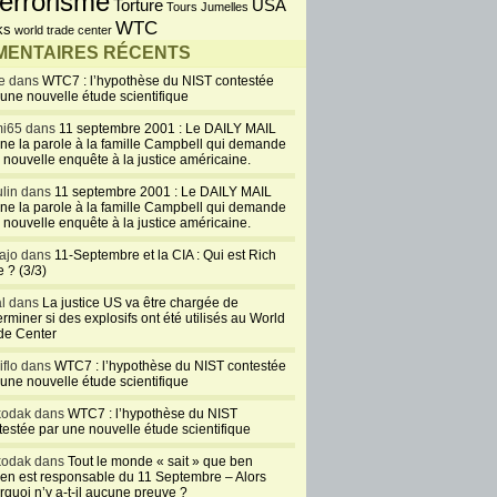
errorisme
USA
Torture
Tours Jumelles
WTC
ks
world trade center
ENTAIRES RÉCENTS
e dans
WTC7 : l’hypothèse du NIST contestée
 une nouvelle étude scientifique
i65 dans
11 septembre 2001 : Le DAILY MAIL
ne la parole à la famille Campbell qui demande
 nouvelle enquête à la justice américaine.
lin dans
11 septembre 2001 : Le DAILY MAIL
ne la parole à la famille Campbell qui demande
 nouvelle enquête à la justice américaine.
ajo dans
11-Septembre et la CIA : Qui est Rich
 ? (3/3)
al dans
La justice US va être chargée de
rminer si des explosifs ont été utilisés au World
de Center
iflo dans
WTC7 : l’hypothèse du NIST contestée
 une nouvelle étude scientifique
kodak dans
WTC7 : l’hypothèse du NIST
testée par une nouvelle étude scientifique
kodak dans
Tout le monde « sait » que ben
en est responsable du 11 Septembre – Alors
rquoi n’y a-t-il aucune preuve ?