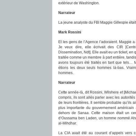
extérieur de Washington.
Narrateur
La jeune analyste du FBI Maggie Gillespie était 
Mark Rossini
Et les gens de l’Agence l’adoraient. Maggie 
Je veux dire, elle écrivait des CIR [Centra
Dissemination, Ndt]. Elle avait eu un ticket, en q
traitée comme un membre à part entière, tandis
avons toujours été traités en tant que tels… M
étions les deux seuls hommes là-bas. Vraim
hommes.
Narrateur
Cette année-là, dit Rossini, Wilshere et [Mich
compris, ils sont allés parler avec les autorité
de leurs frontières. Il semble probable qu’ils 
plus importante du gouvernement américain 
dehors de Sanaa. Cette maison était un cen
d’Oussama ben Laden, un homme nommé Ahmed a
al-Mihdhar.
La CIA avait été au courant d’appels vers ce