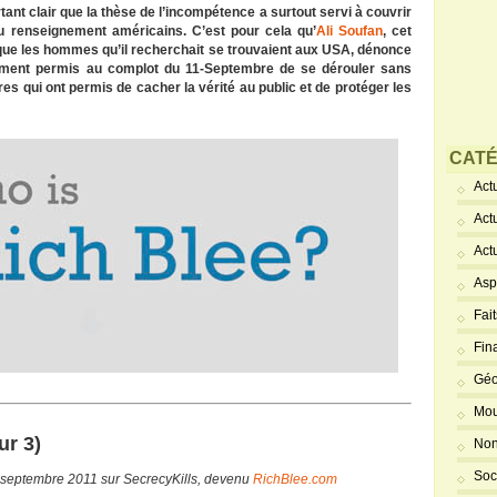
tant clair que la thèse de l’incompétence a surtout servi à couvrir
u renseignement américains. C’est pour cela qu’
Ali Soufan
, cet
 que les hommes qu’il recherchait se trouvaient aux USA, dénonce
alement permis au complot du 11-Septembre de se dérouler sans
res qui ont permis de cacher la vérité au public et de protéger les
CATÉ
Actu
Act
Act
Asp
Fai
Fin
Géo
.
Mou
ur 3)
Non
Soc
0 septembre 2011 sur SecrecyKills, devenu
RichBlee.com