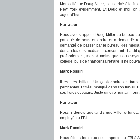
Mon collègue Doug Miller, il est arrivé à la fin
New York évidemment. Et Doug et moi, on s’
aujourd’hui.
Narrateur
Nous avons appelé Doug Miller au bureau du FB
paniqué de nous entendre et a demandé à no
demandé de passer par le bureau des médias, 
demandes des médias le concernant. Il a dit qu
profondément, mais à moins que nous soyon
collège, puis de financer sa retraite, il ne pouva
Mark Rossini
Il est très brillant. Un gestionnaire de form
pertinentes. Et très impliqué dans son travail. 
ses frères et sœurs. Juste un être humain norma
Narrateur
Rossini dénote que tandis que Miller et lui éta
employé du FBI.
Mark Rossini
Nous étions les deux seuls agents du FBI à Al