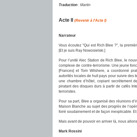
Traduction
: Martin
.
Acte II
(
Revenir à l’Acte I)
Narrateur
Vous écoutez "Qui est Rich Blee ?", la premièr
[Et je suis Ray Nowosielski.]
Pour l’unité Alec Station de Rich Blee, le no
complexe de contre-terrorisme. Une jeune fonct
[Frances] et Tom Wilshere, a coordonné prat
autorités locales de huit pays pour suivre des 
une chambre d’hôtel, copiant secrètement d
piratant des disques durs à partir de cafés In
terroristes.
Pour sa part, Blee a organisé des réunions d’in
Maison Blanche au sujet des progrès de l’opé
foiré soudainement et de façon inexplicable. Et
Mais avant de pouvoir en arriver là, nous allons
Mark Rossini