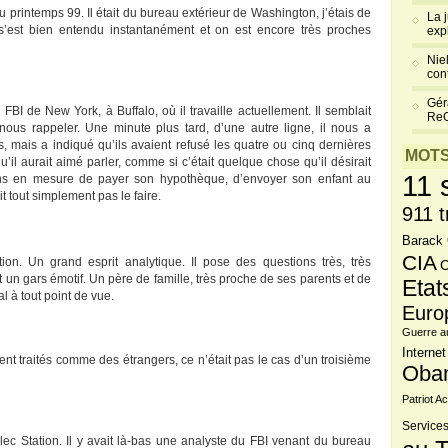
 du printemps 99. Il était du bureau extérieur de Washington, j’étais de
La 
est bien entendu instantanément et on est encore très proches
exp
Niel
cont
Gér
I de New York, à Buffalo, où il travaille actuellement. Il semblait
Re
us rappeler. Une minute plus tard, d’une autre ligne, il nous a
mais a indiqué qu’ils avaient refusé les quatre ou cinq dernières
MOTS
’il aurait aimé parler, comme si c’était quelque chose qu’il désirait
11 
s en mesure de payer son hypothèque, d’envoyer son enfant au
it tout simplement pas le faire.
911 t
Barack
CIA
ation. Un grand esprit analytique. Il pose des questions très, très
C
Et un gars émotif. Un père de famille, très proche de ses parents et de
Etat
l à tout point de vue.
Euro
Guerre a
Internet
ient traités comme des étrangers, ce n’était pas le cas d’un troisième
Oba
Patriot Ac
Services
ec Station. Il y avait là-bas une analyste du FBI venant du bureau