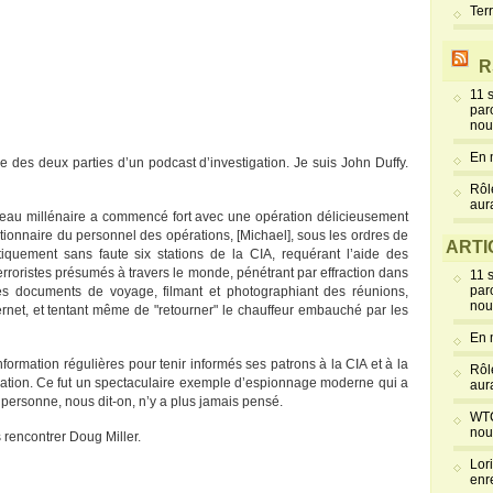
Ter
R
11 
par
nou
En 
e des deux parties d’un podcast d’investigation. Je suis John Duffy.
Rôl
aur
uveau millénaire a commencé fort avec une opération délicieusement
ionnaire du personnel des opérations, [Michael], sous les ordres de
ARTI
iquement sans faute six stations de la CIA, requérant l’aide des
terroristes présumés à travers le monde, pénétrant par effraction dans
11 
par
es documents de voyage, filmant et photographiant des réunions,
nou
ternet, et tentant même de "retourner" le chauffeur embauché par les
En 
formation régulières pour tenir informés ses patrons à la CIA et à la
Rôl
ration. Ce fut un spectaculaire exemple d’espionnage moderne qui a
aur
 personne, nous dit-on, n’y a plus jamais pensé.
WTC
nou
 rencontrer Doug Miller.
Lor
enr