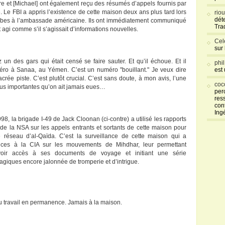
re et [Michael] ont également reçu des résumés d’appels fournis par
te. Le FBI a appris l’existence de cette maison deux ans plus tard lors
rio
déte
ombes à l’ambassade américaine. Ils ont immédiatement communiqué
Tra
 agi comme s’il s’agissait d’informations nouvelles.
Cel
sur
 un des gars qui était censé se faire sauter. Et qu’il échoue. Et il
phi
éro à Sanaa, au Yémen. C’est un numéro "bouillant." Je veux dire
est
crée piste. C’est plutôt crucial. C’est sans doute, à mon avis, l’une
coc
plus importantes qu’on ait jamais eues…
per
res
con
Ing
8, la brigade I-49 de Jack Cloonan (ci-contre) a utilisé les rapports
 de la NSA sur les appels entrants et sortants de cette maison pour
e réseau d’al-Qaïda. C’est la surveillance de cette maison qui a
ices à la CIA sur les mouvements de Mihdhar, leur permettant
avoir accès à ses documents de voyage et initiant une série
agiques encore jalonnée de tromperie et d’intrigue.
 Du travail en permanence. Jamais à la maison.