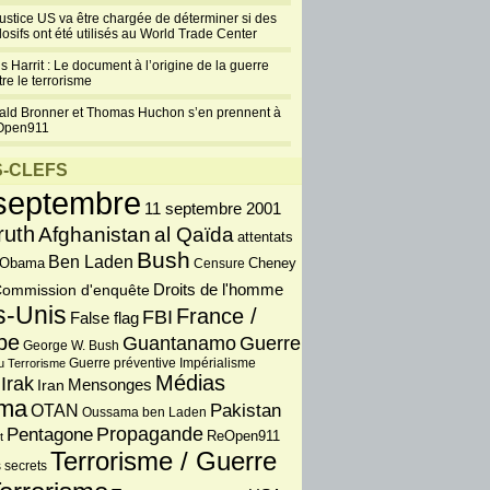
justice US va être chargée de déterminer si des
losifs ont été utilisés au World Trade Center
s Harrit : Le document à l’origine de la guerre
re le terrorisme
ald Bronner et Thomas Huchon s’en prennent à
Open911
-CLEFS
septembre
11 septembre 2001
ruth
Afghanistan
al Qaïda
attentats
Bush
Ben Laden
 Obama
Censure
Cheney
Droits de l'homme
ommission d'enquête
s-Unis
France /
FBI
False flag
pe
Guantanamo
Guerre
George W. Bush
Guerre préventive
u Terrorisme
Impérialisme
Médias
Irak
Iran
Mensonges
ma
OTAN
Pakistan
Oussama ben Laden
Propagande
Pentagone
ReOpen911
t
Terrorisme / Guerre
 secrets