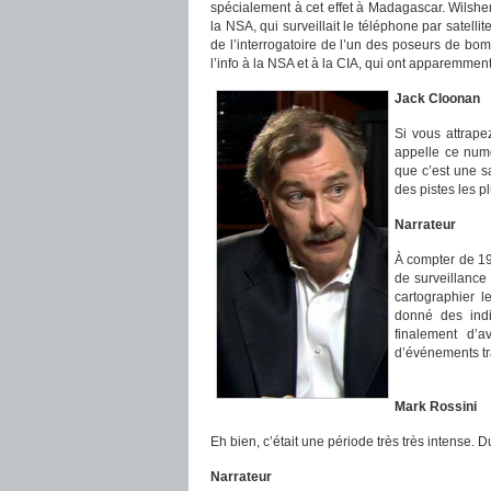
spécialement à cet effet à Madagascar. Wilshe
la NSA, qui surveillait le téléphone par satelli
de l’interrogatoire de l’un des poseurs de b
l’info à la NSA et à la CIA, qui ont apparemment
Jack Cloonan
Si vous attrapez
appelle ce num
que c’est une sa
des pistes les 
Narrateur
À compter de 199
de surveillance
cartographier l
donné des ind
finalement d’
d’événements tr
Mark Rossini
Eh bien, c’était une période très très intense.
Narrateur