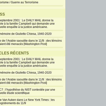
rorisme / Guerre au Terrorisme
SS
septembre 2001 : Le DAILY MAIL donne la
ole à la famille Campbell qui demande une
velle enquête à la justice américaine.
mémoire de Giulietto Chiesa, 1940-2020
e de l’Arabie saoudite dans le 11/9 : des témoins
aient été menacés [Washington Post]
CLES RÉCENTS
septembre 2001 : Le DAILY MAIL donne la
ole à la famille Campbell qui demande une
velle enquête à la justice américaine.
mémoire de Giulietto Chiesa, 1940-2020
e de l’Arabie saoudite dans le 11/9 : des témoins
aient été menacés [Washington Post]
7 : l’hypothèse du NIST contestée par une
velle étude scientifique
ie Van Auken dans Le New York Times : les
egistrements du 11/9