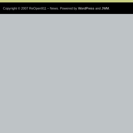
Copyright © 2007 ReOpen911 – News. Powered by
WordPress
and
JWM
.