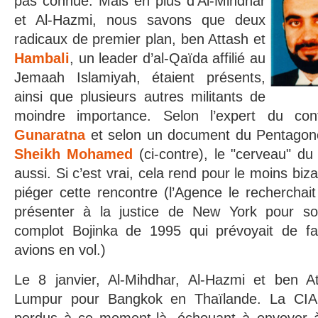
pas connue. Mais en plus d’Al-Mihdhar
et Al-Hazmi, nous savons que deux
radicaux de premier plan, ben Attash et
Hambali
, un leader d’al-Qaïda affilié au
Jemaah Islamiyah, étaient présents,
ainsi que plusieurs autres militants de
moindre importance. Selon l’expert du con
Gunaratna
et selon un document du Pentagon
Sheikh Mohamed
(ci-contre), le "cerveau" du
aussi. Si c’est vrai, cela rend pour le moins biz
piéger cette rencontre (l’Agence le recherchait
présenter à la justice de New York pour son
complot Bojinka de 1995 qui prévoyait de fai
avions en vol.)
Le 8 janvier, Al-Mihdhar, Al-Hazmi et ben At
Lumpur pour Bangkok en Thaïlande. La CIA a