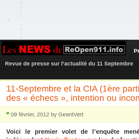
P
REOPEN911 – NEWS
Revue de presse sur l’actualité du 11 Septembre
11-Septembre et la CIA (1ère parti
des « échecs », intention ou inc
09 février, 2012 by GeantVert
Voici le premier volet de l’enquête men