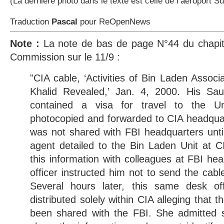
(La dernière photo dans le texte est celle de l’
aéroport S
Traduction
Pascal
pour ReOpenNews
Note :
La note de bas de page N°44 du chapit
Commission sur le 11/9 :
"CIA cable, ‘Activities of Bin Laden Associa
Khalid Revealed,’ Jan. 4, 2000. His Sa
contained a visa for travel to the 
photocopied and forwarded to CIA headquar
was not shared with FBI headquarters unt
agent detailed to the Bin Laden Unit at 
this information with colleagues at FBI he
officer instructed him not to send the cable
Several hours later, this same desk of
distributed solely within CIA alleging that
been shared with the FBI. She admitted s