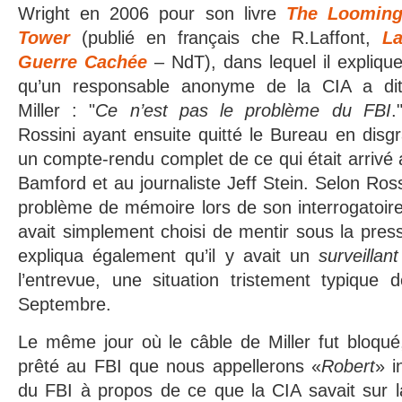
Wright en 2006 pour son livre
The Loomin
Tower
(publié en français che R.Laffont,
L
Guerre Cachée
– NdT), dans lequel il expliqu
qu’un responsable anonyme de la CIA a di
Miller : "
Ce n’est pas le problème du FBI
.
Rossini ayant ensuite quitté le Bureau en disgr
un compte-rendu complet de ce qui était arrivé 
Bamford et au journaliste Jeff Stein. Selon Rossi
problème de mémoire lors de son interrogatoire 
avait simplement choisi de mentir sous la press
expliqua également qu’il y avait un
surveillan
l’entrevue, une situation tristement typique 
Septembre.
Le même jour où le câble de Miller fut bloqué,
prêté au FBI que nous appellerons «
Robert
» i
du FBI à propos de ce que la CIA savait sur l