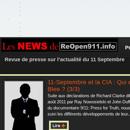
P
REOPEN911 – NEWS
Revue de presse sur l’actualité du 11 Septembre
11-Septembre et la CIA : Qui 
Blee ? (3/3)
Suite aux déclarations de Richard Clarke di
août 2011 par Ray Nowosielski et John Duff
du documentaire 9/11: Press for Truth, nou
suivi les différents développements de leur..