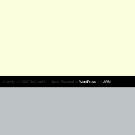
Copyright © 2007 ReOpen911 – News. Powered by
WordPress
and
JWM
.