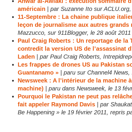
Anwar al-Awlaki : exécution sommaire d
américain
|
par Suzanne Ito sur ACLU.org, 
11-Septembre : La chaine publique itali
leçon de journalisme aux autres grands
Mazzucco, sur 911Blogger, le 28 août 2011
Paul Craig Roberts : Un reportage de la 
contredit la version US de l’assassinat
Laden
|
par Paul Craig Roberts, Intrepidrep
Les frappes de drones US au Pakistan s
Guantanamo »
|
paru sur Channel4 News, 
Newsweek : A l’intérieur de la machine à t
machine)
|
paru dans Newsweek, le 13 févr
Pourquoi le Pakistan ne peut pas relâch
fait appeler Raymond Davis
|
par Shaukat
Be Happening » le 19 février 2011, repris 