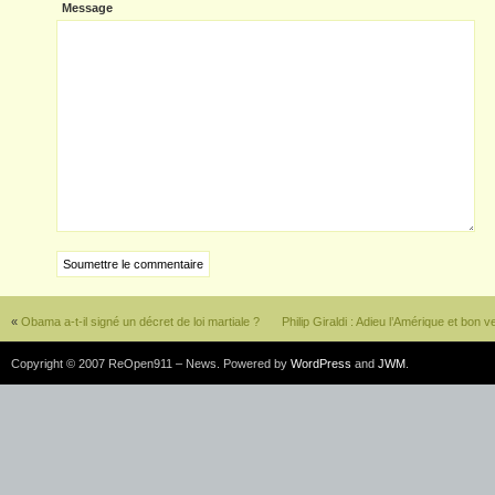
Message
«
Obama a-t-il signé un décret de loi martiale ?
Philip Giraldi : Adieu l’Amérique et bon ve
Copyright © 2007 ReOpen911 – News. Powered by
WordPress
and
JWM
.