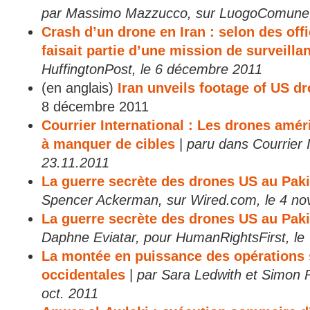
par Massimo Mazzucco, sur LuogoComune,
Crash d’un drone en Iran : selon des offi
faisait partie d’une mission de surveilla
HuffingtonPost, le 6 décembre 2011
(en anglais)
Iran unveils footage of US d
8 décembre 2011
Courrier International : Les drones am
à manquer de cibles
|
paru dans Courrier I
23.11.2011
La guerre secrète des drones US au Paki
Spencer Ackerman, sur Wired.com, le 4 n
La guerre secrète des drones US au Paki
Daphne Eviatar, pour HumanRightsFirst, l
La montée en puissance des opérations 
occidentales
|
par Sara Ledwith et Simon 
oct. 2011