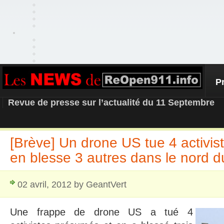
P
REOPEN911 – NEWS
Revue de presse sur l’actualité du 11 Septembre
[Brève] Un drone US tue 4 activis
en blesse 3 autres dans le nord d
02 avril, 2012 by GeantVert
Une frappe de drone US a tué 4