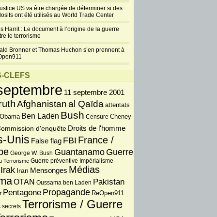
justice US va être chargée de déterminer si des
losifs ont été utilisés au World Trade Center
s Harrit : Le document à l’origine de la guerre
re le terrorisme
ald Bronner et Thomas Huchon s’en prennent à
Open911
-CLEFS
septembre
11 septembre 2001
ruth
Afghanistan
al Qaïda
attentats
Bush
Ben Laden
 Obama
Censure
Cheney
Droits de l'homme
ommission d'enquête
s-Unis
France /
FBI
False flag
pe
Guantanamo
Guerre
George W. Bush
Guerre préventive
u Terrorisme
Impérialisme
Médias
Irak
Iran
Mensonges
ma
OTAN
Pakistan
Oussama ben Laden
Propagande
Pentagone
ReOpen911
t
Terrorisme / Guerre
 secrets