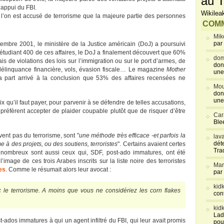
au T
’appui du FBI.
Wikilea
que l’on est accusé de terrorisme que la majeure partie des personnes
COMM
Mik
par
mbre 2001, le ministère de la Justice américain (DoJ) a poursuivi
éétudiant 400 de ces affaires, le DoJ a finalement découvert que 60%
dom
is de violations des lois sur l’immigration ou sur le port d’armes, de
don
délinquance financière, vols, évasion fiscale… Le magazine
Mother
une
a part arrivé à la conclusion que 53% des affaires recensées ne
Mou
don
une
prix qu’il faut payer, pour parvenir à se défendre de telles accusations,
préfèrent accepter de plaider coupable plutôt que de risquer d’être
Car
Blee
ent pas du terrorisme, sont "
une méthode très efficace -et parfois la
lav
déte
e à des projets, ou des soutiens, terroristes
". Certains avaient certes
Tra
s nombreux sont aussi ceux qui, SDF, post-ado immatures, ont été
’image de ces trois Arabes inscrits sur la liste noire des terroristes
Mar
es
. Comme le résumait alors leur avocat :
par
kid
ec le terrorisme. A moins que vous ne considériez les corn flakes
con
kid
Lad
ados immatures à qui un agent infiltré du FBI, qui leur avait promis
pou