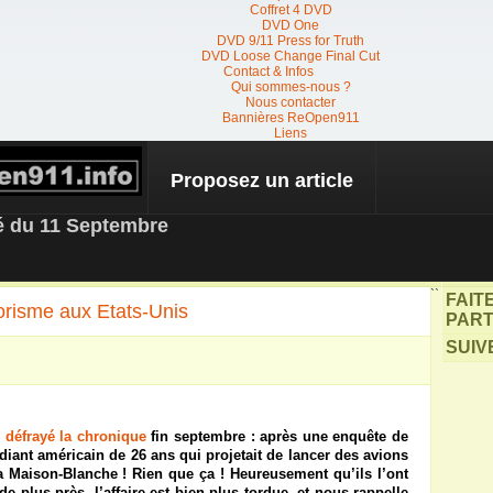
Coffret 4 DVD
DVD One
DVD 9/11 Press for Truth
DVD Loose Change Final Cut
Contact & Infos
Qui sommes-nous ?
Nous contacter
Bannières ReOpen911
Liens
Proposez un article
 NEWS
té du 11 Septembre
``
FAIT
rorisme aux Etats-Unis
PART
SUIV
e
défrayé la chronique
fin septembre : après une enquête de
udiant américain de 26 ans qui projetait de lancer des avions
 la Maison-Blanche ! Rien que ça ! Heureusement qu’ils l’ont
de plus près, l’affaire est bien plus tordue, et nous rappelle