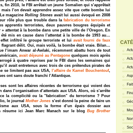
us, fin 2010, le FBI arrêtait un jeune Somalien qui s’apprêtait
 mais l’on devait apprendre assez vite que cette bombe lui
Le magazine
Rolling Stones
avait lui aussi évoqué en 2008
eur rôle plus que trouble dans la
fabrication du terrorisme
es apprentis terroristes, deux pauvres bougres équipés et
 » attentat à la bombe dans une petite ville de l’Oregon
. En
t été mis en cause dans l’attentat à la bombe de 1993 au…
fet infiltré le groupe terroriste et lui
avait fourni de faux
CATÉ
 flagrant délit. Oui, mais voilà, la bombe était vraie. Bilan…
Actu
e l’imam Anwar al-Awlaki, récemment abattu hors de tout
américain,
avait déjeuné au Pentagone
quelques mois après
Act
nterrogé à quatre reprises par le FBI dans les semaines qui
qu’il avait entretenus avec trois de ces prétendus pirates de
Act
 ne se limitent pas aux USA,
l’affaire de Kamel Bouchentouf
,
ues ont sans doute franchi l’Atlantique.
Asp
Fai
ses sont les affaires récentes de terrorisme qui voient des
 dans l’organisation d’attentats aux USA. Alors, où s’arrête
Fin
ce la complicité ou la "fabrication" du terrorisme ? P
our
io, le journal
Mother Jones
s’est donné la peine de faire un
Géo
rorisme aux USA, sous la forme d’un épais dossier aux
Mou
us résume ici Jean Marc Manach sur le blog
Bug Brother
Non
Soc