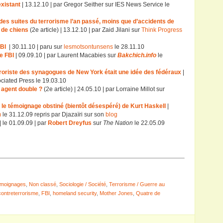
existant
| 13.12.10 | par Gregor Seither sur IES News Service le
es suites du terrorisme l’an passé, moins que d’accidents de
s de chiens
(2e article) | 13.12.10 | par Zaid Jilani sur
Think Progress
FBI
| 30.11.10 | paru sur
lesmotsontunsens
le 28.11.10
e FBI
| 09.09.10 | par Laurent Macabies sur
Bakchich.info
le
rroriste des synagogues de New York était une idée des fédéraux
|
ociated Press le 19.03.10
 agent double ?
(2e article) | 24.05.10 | par Lorraine Millot sur
 le témoignage obstiné (bientôt désespéré) de Kurt Haskell
|
m
le 31.12.09 repris par Djazaïri sur son
blog
| le 01.09.09 | par
Robert Dreyfus
sur
The Nation
le 22.05.09
émoignages
,
Non classé
,
Sociologie / Société
,
Terrorisme / Guerre au
contreterrorisme
,
FBI
,
homeland security
,
Mother Jones
,
Quatre de