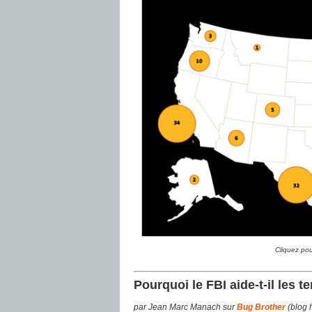
Cliquez pou
Pourquoi le FBI aide-t-il les te
par Jean Marc Manach sur
Bug Brother
(blog 