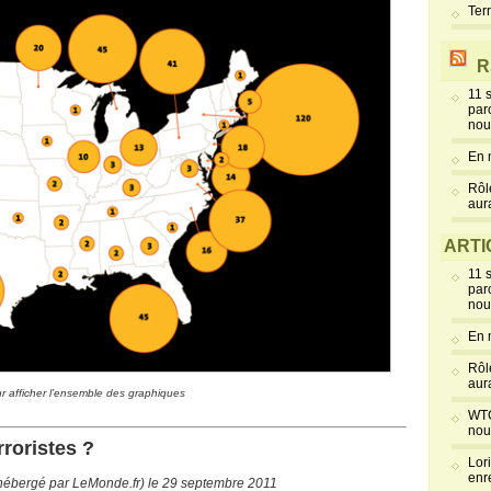
Ter
R
11 
par
nou
En 
Rôl
aur
ARTI
11 
par
nou
En 
Rôl
aur
r afficher l’ensemble des graphiques
a
WTC
nou
rroristes ?
Lor
enr
hébergé par LeMonde.fr) le 29 septembre 2011