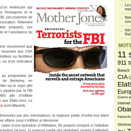
La 
d’un Américain qui
exp
 le Pentagone et le
FBI, est coutumier de
Niel
cont
ovocation. Tellement
tats préparés, ces
Gér
de et l’assistance du
Re
MOTS
 ainsi récemment que
recensés aux USA
11 
itiées ou facilitées
é, ou d’un indicateur
911 t
Barack
CIA
s au programme de
C
té de Berkeley, en
Etat
ter sur le sujet, afin
Euro
es payées par le FBI
 afin d’infiltrer
Guerre a
 aux États-Unis. Le
Internet
ée
sont effarants :
Oba
noncées par des informateurs, la majeure partie d’entre-eux étant
Patriot Ac
 affaire, pour s’infiltrer, et dénoncer.
Services
adre d’une opération d’infiltration, 49 avaient conspiré à l’initiative
xception de trois, la majeure partie des véritables projets d’attentats