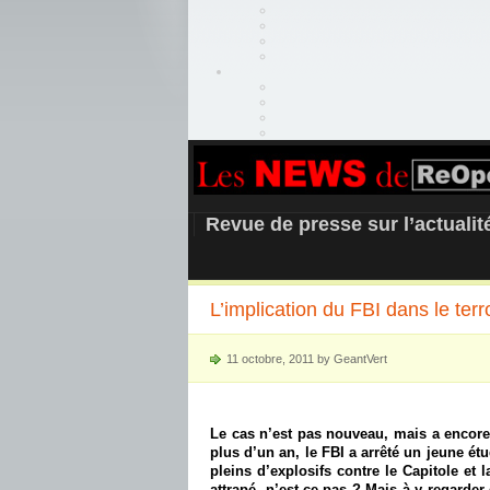
REOPEN911 –
Revue de presse sur l’actuali
L’implication du FBI dans le ter
11 octobre, 2011 by GeantVert
Le cas n’est pas nouveau, mais a encor
plus d’un an, le FBI a arrêté un jeune ét
pleins d’explosifs contre le Capitole et
attrapé, n’est-ce pas ? Mais à y regarder 