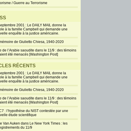
rorisme / Guerre au Terrorisme
SS
septembre 2001 : Le DAILY MAIL donne la
ole à la famille Campbell qui demande une
velle enquête à la justice américaine.
mémoire de Giulietto Chiesa, 1940-2020
e de l’Arabie saoudite dans le 11/9 : des témoins
aient été menacés [Washington Post]
CLES RÉCENTS
septembre 2001 : Le DAILY MAIL donne la
ole à la famille Campbell qui demande une
velle enquête à la justice américaine.
mémoire de Giulietto Chiesa, 1940-2020
e de l’Arabie saoudite dans le 11/9 : des témoins
aient été menacés [Washington Post]
7 : l’hypothèse du NIST contestée par une
velle étude scientifique
ie Van Auken dans Le New York Times : les
egistrements du 11/9