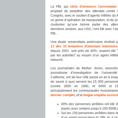
Le FBI, qui
vient d’annoncer l’arrestation
projetait de perpétrer des attentats contre
Congrès, avec le soutien d’agents infiltrés du 
ce genre d’opération de manipulation, et de pr
coutumier qu’une bonne partie des atten
dernières années, aux USA, l’ont été avec l’ai
FBI…
Une étude universitaire américaine révélait
13 des 33 tentatives d’attentats islamistes
depuis 2001 -soit près de 40%- avaient été "in
par les autorités" au moyen d’un agent infiltr
retourné.
Les journalistes de
Mother Jones
, associé
journalisme d’investigation de l’universi
Californie, ont de leur côté passé un an à enquê
de savoir à quoi servent les 15 000 personn
(contre 2800 en 1980, et 6000 et 1986)
principalement les communautés musulmanes
dossier complet
, et la
longue enquête associ
49% des personnes arrêtées ont été dé
payés, pour certains jusqu’à 100 000$ par
Sur les 158 personnes arrêtées dans le c
d’un agent provocateur du FBI, et, à l’e