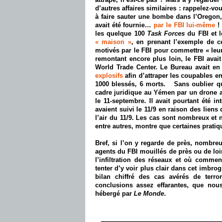
d’autres affaires similaires : rappelez-vo
à faire sauter une bombe dans l’Oregon,
avait été fournie…
par le FBI lui-même
!
les quelque 100
Task Forces
du FBI et l
« maison »
, en prenant l’exemple de c
motivés par le FBI pour commettre « leur
remontant encore plus loin, l
e FBI avai
World Trade Center. Le Bureau avait en ef
explosifs
afin d’attraper les coupables en
1000 blessés, 6 morts.
Sans oublier qu
cadre juridique au
Yémen
par un drone 
le 11-septembre
.
Il avait pourtant été i
avaient suivi le 11/9 en raison des liens 
l’air du 11/9. Les cas sont nombreux et
entre autres, montre que certaines pratiq
Bref, si l’on y regarde de près, nombreu
agents du FBI mouillés de près ou de loin
l’infiltration des réseaux et où commen
tenter d’y voir plus clair dans cet imbrogl
bilan chiffré des cas avérés de ter
conclusions assez effarantes, que no
hébergé par
Le Monde
.