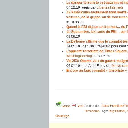
Le danger terroriste est quasiment in
07.12.10 repris par
Libertés Internets
25 Américains seulement sont morts d
voitures, de la grippe, ou de morsure
le 10.08.10
Quand le FBI déjoue un attentat… du 
11-Septembre, les ratés du FBI… par l
09.09.10
La Défense affirme que le complot te
24.05.10 | par Jim Fitzgerald pour l’Ass
L’apprenti terroriste de Times Square,
WashingtonBlog
le 07.05.10
Vol 253: Obama va-t-en guerre malgré
06.01.10 | par Aron Foley sur
MLive.co
Encore un faux complot « terroriste »
Filed under:
Faits/ Enquêtes/T
Print
PDF
Terrorisme
Tags:
Bug Brother
,
Newburgh