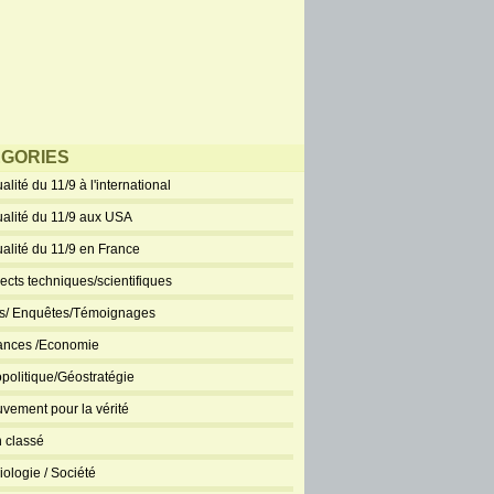
GORIES
alité du 11/9 à l'international
ualité du 11/9 aux USA
ualité du 11/9 en France
ects techniques/scientifiques
ts/ Enquêtes/Témoignages
ances /Economie
politique/Géostratégie
vement pour la vérité
 classé
iologie / Société