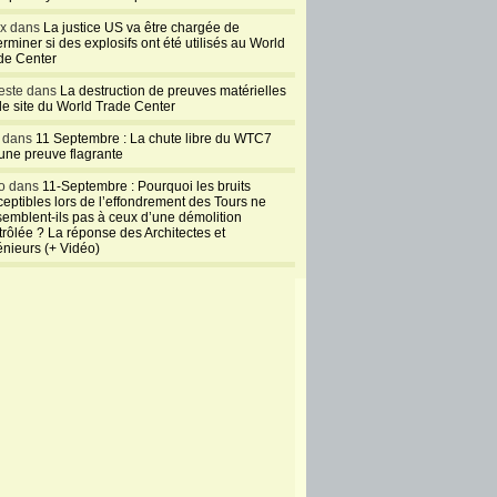
ux dans
La justice US va être chargée de
rminer si des explosifs ont été utilisés au World
de Center
este dans
La destruction de preuves matérielles
 le site du World Trade Center
l dans
11 Septembre : La chute libre du WTC7
 une preuve flagrante
o dans
11-Septembre : Pourquoi les bruits
ceptibles lors de l’effondrement des Tours ne
semblent-ils pas à ceux d’une démolition
trôlée ? La réponse des Architectes et
énieurs (+ Vidéo)