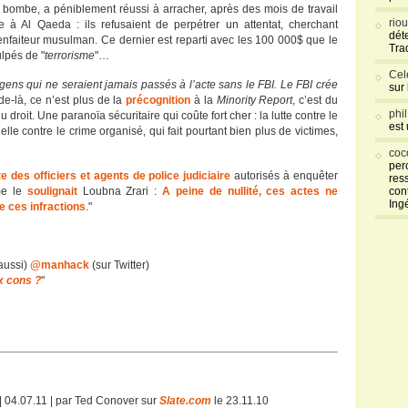
e bombe, a péniblement réussi à arracher, après des mois de travail
rio
 à Al Qaeda : ils refusaient de perpétrer un attentat, cherchant
déte
bienfaiteur musulman. Ce dernier est reparti avec les 100 000$ que le
Tra
lpés de "
terrorisme
"…
Cel
gens qui ne seraient jamais passés à l’acte sans le FBI. Le FBI crée
sur
ade-là, ce n’est plus de la
précognition
à la
Minority Report
, c’est du
phi
droit. Une paranoïa sécuritaire qui coûte fort cher : la lutte contre le
est
Celle contre le crime organisé, qui fait pourtant bien plus de victimes,
coc
per
ste des officiers et agents de police judiciaire
autorisés à enquêter
res
me le
soulignait
Loubna Zrari :
A peine de nullité, ces actes ne
con
Ing
e ces infractions
."
aussi)
@manhack
(sur Twitter)
x cons ?
"
| 04.07.11 | par Ted Conover sur
Slate.com
le 23.11.10