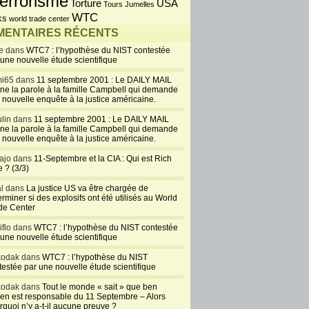
errorisme
USA
Torture
Tours Jumelles
WTC
ks
world trade center
ENTAIRES RÉCENTS
e dans
WTC7 : l’hypothèse du NIST contestée
 une nouvelle étude scientifique
i65 dans
11 septembre 2001 : Le DAILY MAIL
ne la parole à la famille Campbell qui demande
 nouvelle enquête à la justice américaine.
lin dans
11 septembre 2001 : Le DAILY MAIL
ne la parole à la famille Campbell qui demande
 nouvelle enquête à la justice américaine.
ajo dans
11-Septembre et la CIA : Qui est Rich
 ? (3/3)
al dans
La justice US va être chargée de
rminer si des explosifs ont été utilisés au World
de Center
iflo dans
WTC7 : l’hypothèse du NIST contestée
 une nouvelle étude scientifique
kodak dans
WTC7 : l’hypothèse du NIST
testée par une nouvelle étude scientifique
kodak dans
Tout le monde « sait » que ben
en est responsable du 11 Septembre – Alors
rquoi n’y a-t-il aucune preuve ?