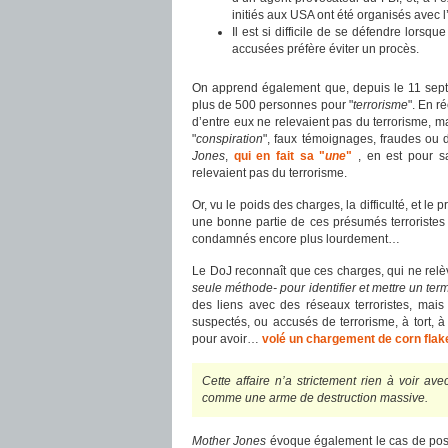
initiés aux USA ont été organisés avec l
Il est si difficile de se défendre lors
accusées préfère éviter un procès.
On apprend également que, depuis le 11 septe
plus de 500 personnes pour "
terrorisme
". En r
d’entre eux ne relevaient pas du terrorisme, ma
"
conspiration
", faux témoignages, fraudes ou 
Jones
,
qui en fait sa "
une
"
, en est pour s
relevaient pas du terrorisme.
Or, vu le poids des charges, la difficulté, et le 
une bonne partie de ces présumés terroristes 
condamnés encore plus lourdement…
Le DoJ reconnaît que ces charges, qui ne relèv
seule méthode- pour identifier et mettre un term
des liens avec des réseaux terroristes, mai
suspectés, ou accusés de terrorisme, à tort, à l
pour avoir…
volé un chargement de corn flak
Cette affaire n’a strictement rien à voir av
comme une arme de destruction massive.
Mother Jones
évoque également le cas de post-