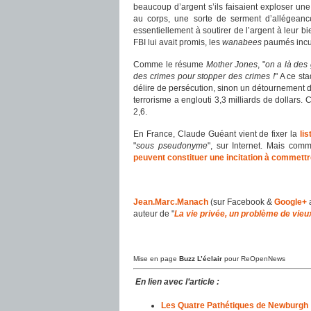
beaucoup d’argent s’ils faisaient exploser un
au corps, une sorte de serment d’allégeance
essentiellement à soutirer de l’argent à leur 
FBI lui avait promis, les
wanabees
paumés incu
Comme le résume
Mother Jones
, "
on a là des 
des crimes pour stopper des crimes !
" A ce st
délire de persécution, sinon un détournement du 
terrorisme a englouti 3,3 milliards de dollars. 
2,6.
En France, Claude Guéant vient de fixer la
li
"
sous pseudonyme
", sur Internet. Mais com
peuvent constituer une incitation à commettr
Jean.Marc.Manach
(sur Facebook &
Google+
auteur de "
La vie privée, un problème de vieu
Mise en page
Buzz L’éclair
pour ReOpenNews
En lien avec l’article :
Les Quatre Pathétiques de Newburgh