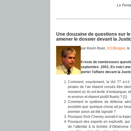
Le Penta
Une douzaine de questions sur le 
amener le dossier devant la Justic
par Kevin Ryan,
911Blogger
, l
Il reste de nombreuses quest
septembre 2001. En voici une d
porter l’affaire devant la Justi
Comment, exactement, le Vol 77 a-t-il
pirates de l’air étaient censés être ide
moment où ils ont tenté d’embarquer, et
m environ et étaient plutôt fluets) ? [1]
Comment le système de défense aérien
possible que quelque chose ait pu heu
premier avion ait été signalé ?
Pourquoi Dick Cheney suivait-il la trajec
Pourquoi des experts en explosifs, qui 
de l’attentat à la bombe d’Oklahoma Ci