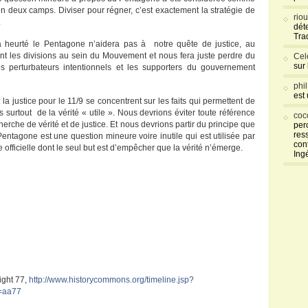
n deux camps. Diviser pour régner, c’est exactement la stratégie de
rio
.
déte
Tra
 a heurté le Pentagone n’aidera pas à notre quête de justice, au
nt les divisions au sein du Mouvement et nous fera juste perdre du
Cel
sur
s perturbateurs intentionnels et les supporters du gouvernement
phi
est
la justice pour le 11/9 se concentrent sur les faits qui permettent de
 surtout de la vérité « utile ». Nous devrions éviter toute référence
coc
erche de vérité et de justice. Et nous devrions partir du principe que
per
res
 Pentagone est une question mineure voire inutile qui est utilisée par
con
e officielle dont le seul but est d’empêcher que la vérité n’émerge.
Ing
ight 77,
http://www.historycommons.org/timeline.jsp?
1=aa77