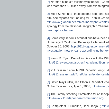
[2]
Norman Mineta’s testimony to the 9/11 Commi
was more than 50 miles away from Washingto
[3]
Mete Sozen has since become a leading spok
him, see my articles “Looking for Truth in Crede
http://www.globalresearch.ca/index.php?cont
apology from the National Geographic Channel
geographic-channel
[4]
Some very seriouis accusations have been m
University of California, Berkeley, Letter entit
October 30, 2007,
http://911blogger.com/news/
investigation-new-orleans-according-uc-berkel
[5]
Kevin R. Ryan, Demolition Access to the WT
http://911review.com/articles/ryan/demolition_
[6]
911Research.com, NTSB Reports: Long-Hidd
http://911research.wtc7.net/planes/evidence/nt
[7]
David Ray Griffin, Ted Olson’s Report of Pho
GlobalResearch.ca, April 1, 2008,
http://www.g
[8]
The Family Steering Committee for an Inde
http://www.911independentcommission.org/
[9]
Complete 911 Timeline, Hani Hanjour,
http: