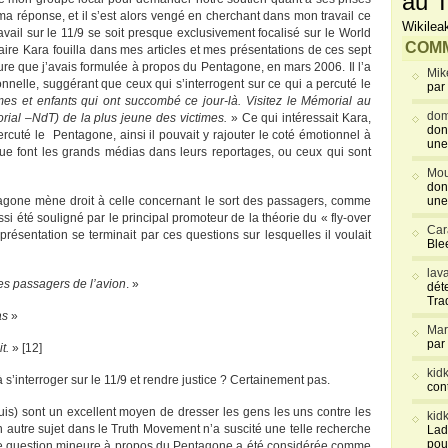
au T
a réponse, et il s’est alors vengé en cherchant dans mon travail ce
Wikilea
avail sur le 11/9 se soit presque exclusivement focalisé sur le World
COMM
taire Kara fouilla dans mes articles et mes présentations de ces sept
e que j’avais formulée à propos du Pentagone, en mars 2006. Il l’a
Mik
nnelle, suggérant que ceux qui s’interrogent sur ce qui a percuté le
par
s et enfants qui ont succombé ce jour-là. Visitez le Mémorial au
dom
ial –NdT) de la plus jeune des victimes.
» Ce qui intéressait Kara,
don
ercuté le Pentagone, ainsi il pouvait y rajouter le coté émotionnel à
une
ue font les grands médias dans leurs reportages, ou ceux qui sont
Mou
don
tagone mène droit à celle concernant le sort des passagers, comme
une
aussi été souligné par le principal promoteur de la théorie du « fly-over
Car
ésentation se terminait par ces questions sur lesquelles il voulait
Blee
lav
es passagers de l’avion
. »
déte
Tra
as
»
Mar
par
t.
» [12]
kid
s’interroger sur le 11/9 et rendre justice ? Certainement pas.
con
is) sont un excellent moyen de dresser les gens les uns contre les
kid
un autre sujet dans le Truth Movement n’a suscité une telle recherche
Lad
pou
tte question mineure à propos du Pentagone a été considérée comme