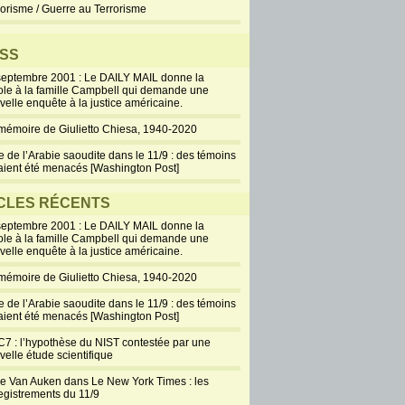
rorisme / Guerre au Terrorisme
SS
septembre 2001 : Le DAILY MAIL donne la
ole à la famille Campbell qui demande une
velle enquête à la justice américaine.
mémoire de Giulietto Chiesa, 1940-2020
e de l’Arabie saoudite dans le 11/9 : des témoins
aient été menacés [Washington Post]
CLES RÉCENTS
septembre 2001 : Le DAILY MAIL donne la
ole à la famille Campbell qui demande une
velle enquête à la justice américaine.
mémoire de Giulietto Chiesa, 1940-2020
e de l’Arabie saoudite dans le 11/9 : des témoins
aient été menacés [Washington Post]
7 : l’hypothèse du NIST contestée par une
velle étude scientifique
ie Van Auken dans Le New York Times : les
egistrements du 11/9