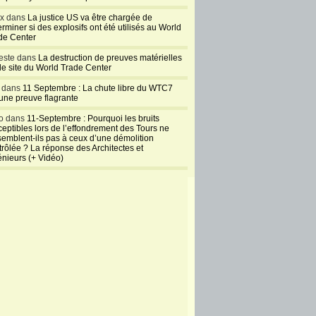
ux dans
La justice US va être chargée de
rminer si des explosifs ont été utilisés au World
de Center
este dans
La destruction de preuves matérielles
 le site du World Trade Center
l dans
11 Septembre : La chute libre du WTC7
 une preuve flagrante
o dans
11-Septembre : Pourquoi les bruits
ceptibles lors de l’effondrement des Tours ne
semblent-ils pas à ceux d’une démolition
trôlée ? La réponse des Architectes et
énieurs (+ Vidéo)