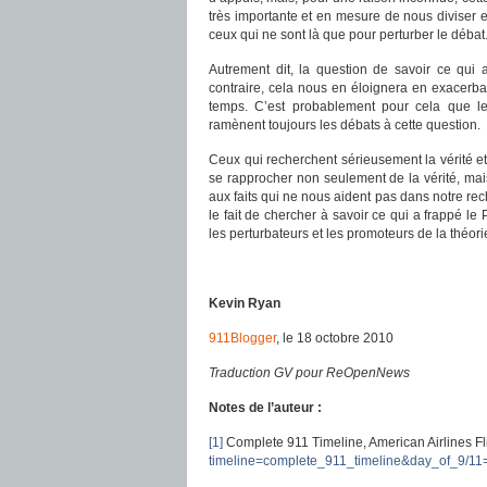
très importante et en mesure de nous diviser e
ceux qui ne sont là que pour perturber le débat
Autrement dit, la question de savoir ce qui
contraire, cela nous en éloignera en exacerba
temps. C’est probablement pour cela que le
ramènent toujours les débats à cette question.
Ceux qui recherchent sérieusement la vérité et 
se rapprocher non seulement de la vérité, mais
aux faits qui ne nous aident pas dans notre rech
le fait de chercher à savoir ce qui a frappé le
les perturbateurs et les promoteurs de la théori
Kevin Ryan
911Blogger
, le 18 octobre 2010
Traduction GV pour ReOpenNews
Notes de l’auteur :
[1]
Complete 911 Timeline, American Airlines Fl
timeline=complete_911_timeline&day_of_9/1