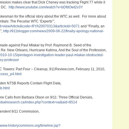
ssion makes clear that Dick Cheney was tracking Flight 77 while it
n DC.
http://www.youtube.com/watch?v=bDfdOwt2v3Y
esman for the official story about the WTC as well. For more about
ntials: The Peculiar WTC ‘Experts’”,
ext=viewArticle&code=RYA20070313&articleId=5071
and “Finally, an
”,
http://911blogger.com/news/2009-08-22/finally-apology-national-
ade against Paul Mlakar by Prof. Raymond B. Seed of the
led Re: New Orleans, Hurricane Katrina, And the Soul of the Profession,
2010-10-15/pentagon-investigation-leader-paul-mlakar-obstructed-
ey-professor
C Towers: Part Four – Cleanup, 911Review.com, February 11, 2010,
access_p4.html
en NTSB Reports Contain Flight Data,
sb.html
ne Calls from Barbara Olson on 9/11: Three Official Denials,
lobalresearch.ca/index.php?context=va&aid=8514
pendent 9/11 Commission,
//www.historycommons.org/timeline.jsp?