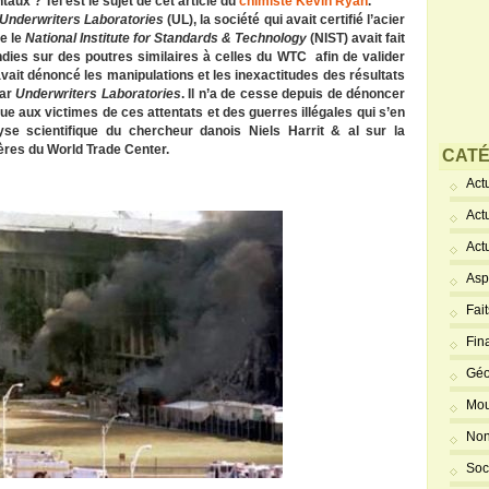
aux ? Tel est le sujet de cet article du
chimiste Kevin Ryan
.
Underwriters Laboratories
(UL), la société qui avait certifié l’acier
e le
National Institute for Standards & Technology
(NIST) avait fait
ndies sur des poutres similaires à celles du WTC afin de valider
avait dénoncé les manipulations et les inexactitudes des résultats
par
Underwriters Laboratories
. Il n’a de cesse depuis de dénoncer
ue aux victimes de ces attentats et des guerres illégales qui s’en
alyse scientifique du chercheur danois Niels Harrit & al sur la
ères du World Trade Center.
CATÉ
Actu
Act
Act
Asp
Fai
Fin
Géo
Mou
Non
Soc