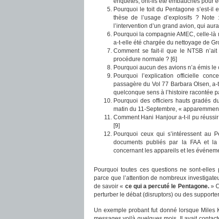
enquêtes, ont-ils été embauchés pour écr
Pourquoi le toit du Pentagone s’est-il 
thèse de l’usage d’explosifs ? Note 
l’intervention d’un grand avion, qui aura
Pourquoi la compagnie AMEC, celle-là mê
a-t-elle été chargée du nettoyage de Gr
Comment se fait-il que le NTSB n’ait
procédure normale ? [6]
Pourquoi aucun des avions n’a émis le 
Pourquoi l’explication officielle co
passagère du Vol 77 Barbara Olsen, a-
quelconque sens à l’histoire racontée pa
Pourquoi des officiers hauts gradés d
matin du 11-Septembre, « apparemment e
Comment Hani Hanjour a-t-il pu réussir 
[9]
Pourquoi ceux qui s’intéressent au 
documents publiés par la FAA et la
concernant les appareils et les événemen
Pourquoi toutes ces questions ne sont-elles
parce que l’attention de nombreux investigateu
de savoir «
ce qui a percuté le Pentagone.
» C
perturber le débat (disruptors) ou des supporters
Un exemple probant fut donné lorsque Miles
messages voilà quelques mois. Il avait contac