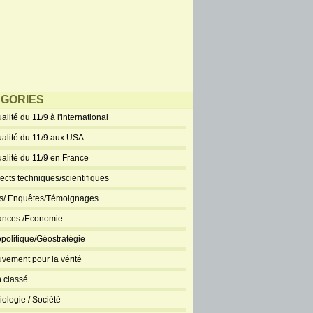
GORIES
alité du 11/9 à l'international
ualité du 11/9 aux USA
ualité du 11/9 en France
ects techniques/scientifiques
ts/ Enquêtes/Témoignages
ances /Economie
politique/Géostratégie
vement pour la vérité
 classé
iologie / Société