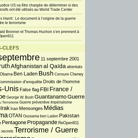
justice US va être chargée de déterminer si des
losifs ont été utilisés au World Trade Center
s Harrit : Le document à l’origine de la guerre
re le terrorisme
ald Bronner et Thomas Huchon s’en prennent à
Open911
-CLEFS
septembre
11 septembre 2001
ruth
Afghanistan
al Qaïda
attentats
Bush
Ben Laden
 Obama
Censure
Cheney
Droits de l'homme
ommission d'enquête
s-Unis
France /
FBI
False flag
pe
Guantanamo
Guerre
George W. Bush
Guerre préventive
u Terrorisme
Impérialisme
Médias
Irak
Iran
Mensonges
ma
OTAN
Pakistan
Oussama ben Laden
Propagande
Pentagone
ReOpen911
t
Terrorisme / Guerre
 secrets