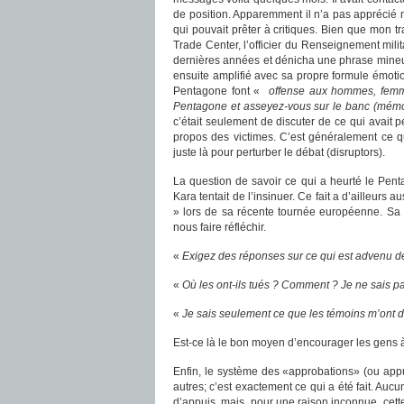
de position. Apparemment il n’a pas apprécié m
qui pouvait prêter à critiques. Bien que mon tr
Trade Center, l’officier du Renseignement mili
dernières années et dénicha une phrase mineur
ensuite amplifié avec sa propre formule émotio
Pentagone font «
offense aux hommes, femme
Pentagone et asseyez-vous sur le banc (mémor
c’était seulement de discuter de ce qui avait p
propos des victimes. C’est généralement ce q
juste là pour perturber le débat (disruptors).
La question de savoir ce qui a heurté le Pen
Kara tentait de l’insinuer. Ce fait a d’ailleurs 
» lors de sa récente tournée européenne. Sa pr
nous faire réfléchir.
«
Exigez des réponses sur ce qui est advenu d
«
Où les ont-ils tués ? Comment ? Je ne sais p
«
Je sais seulement ce que les témoins m’ont di
Est-ce là le bon moyen d’encourager les gens à 
Enfin, le système des «approbations» (ou appu
autres; c’est exactement ce qui a été fait. Auc
d’appuis, mais, pour une raison inconnue, ce