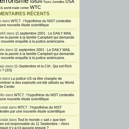
errorisme
USA
Torture
Tours Jumelles
WTC
ks
world trade center
ENTAIRES RÉCENTS
e dans
WTC7 : l’hypothèse du NIST contestée
 une nouvelle étude scientifique
i65 dans
11 septembre 2001 : Le DAILY MAIL
ne la parole à la famille Campbell qui demande
 nouvelle enquête à la justice américaine.
lin dans
11 septembre 2001 : Le DAILY MAIL
ne la parole à la famille Campbell qui demande
 nouvelle enquête à la justice américaine.
ajo dans
11-Septembre et la CIA : Qui est Rich
 ? (3/3)
al dans
La justice US va être chargée de
rminer si des explosifs ont été utilisés au World
de Center
iflo dans
WTC7 : l’hypothèse du NIST contestée
 une nouvelle étude scientifique
kodak dans
WTC7 : l’hypothèse du NIST
testée par une nouvelle étude scientifique
kodak dans
Tout le monde « sait » que ben
en est responsable du 11 Septembre – Alors
rquoi n’y a-t-il aucune preuve ?