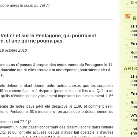
Ter
gone après le crash du Vol 77
R
11 
par
nou
Vol 77 et sur le Pentagone, qui pourraient
e, et une qui ne pourra pas.
En 
e 18 octobre 2010
Rôl
aur
ions sans réponses à propos des événements du Pentagone le 11
ARTI
ouzaine qui, si elles trouvaient une réponse, pourraient aider à
ce.
11 
par
nou
 été détourné, étant donné, entre autres choses, que les supposés
ntifiés comme étant « à risque » (potentiellement liés à al-Qaïda) au
En 
 qu’ils n’étaient pas physiquement imposants (tous mesuraient 1, 65
Rôl
ne de notre pays a-t-il été désactivé le 11/9, et comment est-il
aur
rter le Pentagone 80 minutes environ après que le détournement du
WTC
nou
toire du Vol 77 ? [2
avaient un lourd passif concernant des dissimulations dans l’affaire
Lor
ty, et qui ont été accusés depuis d’avoir fait obstacle à d’autres
enr