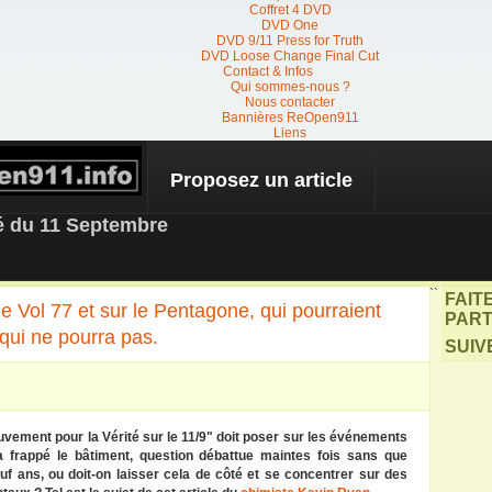
Coffret 4 DVD
DVD One
DVD 9/11 Press for Truth
DVD Loose Change Final Cut
Contact & Infos
Qui sommes-nous ?
Nous contacter
Bannières ReOpen911
Liens
Proposez un article
 NEWS
té du 11 Septembre
``
FAIT
e Vol 77 et sur le Pentagone, qui pourraient
PART
qui ne pourra pas.
SUIV
uvement pour la Vérité sur le 11/9" doit poser sur les événements
a frappé le bâtiment, question débattue maintes fois sans que
uf ans, ou doit-on laisser cela de côté et se concentrer sur des