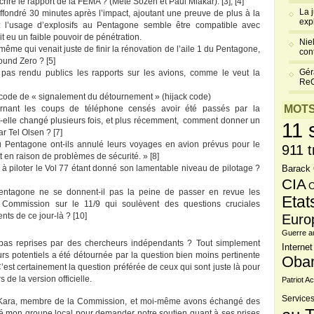
ire le rapport de la FEMA ? (Mete Sozen et Paul Mlakar). [3], [4]
La 
effondré 30 minutes après l’impact, ajoutant une preuve de plus à la
exp
: l’usage d’explosifs au Pentagone semble être compatible avec
it eu un faible pouvoir de pénétration.
Niel
me qui venait juste de finir la rénovation de l’aile 1 du Pentagone,
cont
ound Zero ? [5]
Gér
 pas rendu publics les rapports sur les avions, comme le veut la
Re
code de « signalement du détournement » (hijack code)
MOTS
ncernant les coups de téléphone censés avoir été passés par la
t-elle changé plusieurs fois, et plus récemment, comment donner un
11 
r Tel Olsen ? [7]
u Pentagone ont-ils annulé leurs voyages en avion prévus pour le
911 t
n raison de problèmes de sécurité. » [8]
à piloter le Vol 77 étant donné son lamentable niveau de pilotage ?
Barack
CIA
C
Pentagone ne se donnent-il pas la peine de passer en revue les
Etat
 Commission sur le 11/9 qui soulèvent des questions cruciales
ts de ce jour-là ? [10]
Euro
Guerre a
 pas reprises par des chercheurs indépendants ? Tout simplement
Internet
rs potentiels a été détournée par la question bien moins pertinente
Oba
’est certainement la question préférée de ceux qui sont juste là pour
 de la version officielle.
Patriot Ac
Services
 Kara, membre de la Commission, et moi-même avons échangé des
té mon groupe local pour demander notre soutien quant à ses prises