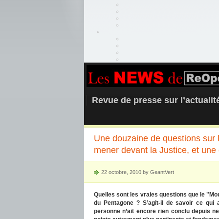
REOPEN911 –
Revue de presse sur l’actuali
Une douzaine de questions sur l
mener devant la Justice, et une 
22 octobre, 2010 by GeantVert
Quelles sont les vraies questions que le "Mo
du Pentagone ? S’agit-il de savoir ce qui 
personne n’ait encore rien conclu depuis ne