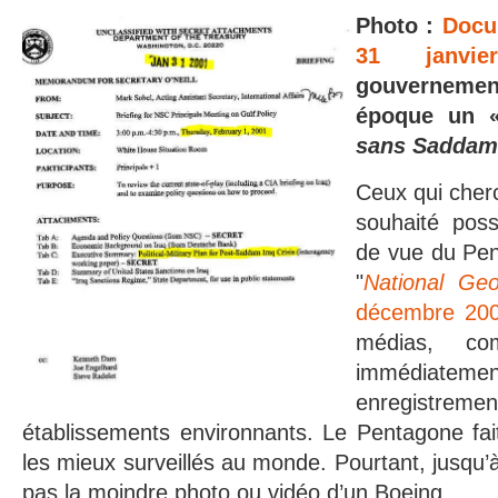
Photo :
Docu
31 janvi
gouvernemen
époque un
sans Saddam
Ceux qui cherc
souhaité poss
de vue du Pe
"
National Geo
décembre 20
médias, c
immédiatem
enregistre
établissements environnants. Le Pentagone fai
les mieux surveillés au monde. Pourtant, jusqu’à 
pas la moindre photo ou vidéo d’un Boeing.