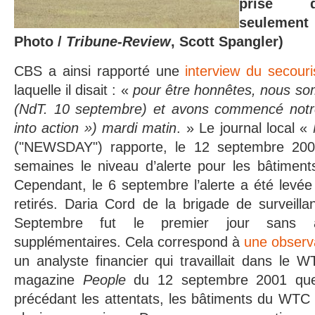
prise q
seulement 
Photo /
Tribune-Review
, Scott Spangler)
CBS a ainsi rapporté une
interview du secou
laquelle il disait : «
pour être honnêtes, nous som
(NdT. 10 septembre) et avons commencé notre
into action ») mardi matin
. » Le journal local «
("NEWSDAY") rapporte, le 12 septembre 20
semaines le niveau d’alerte pour les bâtime
Cependant, le 6 septembre l’alerte a été levée 
retirés. Daria Cord de la brigade de surveill
Septembre fut le premier jour sans a
supplémentaires. Cela correspond à
une observ
un analyste financier qui travaillait dans le W
magazine
People
du 12 septembre 2001 que
précédant les attentats, les bâtiments du WTC