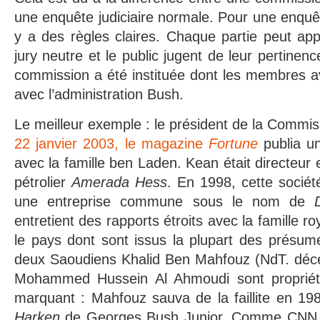
une enquête judiciaire normale. Pour une enquête
y a des règles claires. Chaque partie peut ap
jury neutre et le public jugent de leur pertinenc
commission a été instituée dont les membres ava
avec l’administration Bush.
Le meilleur exemple : le président de la Comm
22 janvier 2003, le magazine
Fortune
publia un
avec la famille ben Laden. Kean était directeur 
pétrolier
Amerada Hess
. En 1998, cette socié
une entreprise commune sous le nom de
entretient des rapports étroits avec la famille r
le pays dont sont issus la plupart des présumés
deux Saoudiens Khalid Ben Mahfouz (NdT. décé
Mohammed Hussein Al Ahmoudi sont proprié
marquant : Mahfouz sauva de la faillite en 1988
Harken
de Georges Bush Junior. Comme CNN l