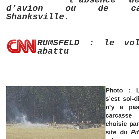
l’absence d
d’avion ou de ca
Shanksville.
RUMSFELD : le vo
abattu
Photo : L
s’est soi-d
n’y a pa
carcasse 
choisie pa
site du
Pi