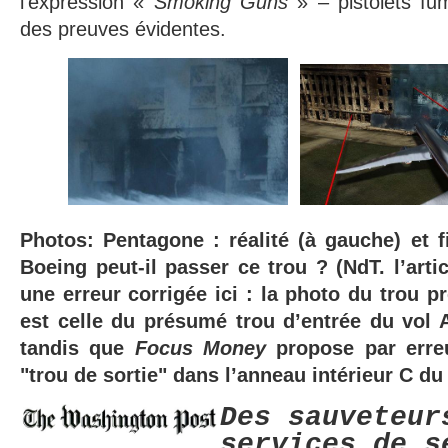
l’expression «
Smoking Guns
» – pistolets f
des preuves évidentes.
Photos: Pentagone : réalité (à gauche) et fi
Boeing peut-il passer ce trou ? (NdT. l’arti
une erreur corrigée ici : la photo du trou p
est celle du présumé trou d’entrée du vol 
tandis que
Focus Money
propose par erre
"trou de sortie" dans l’anneau intérieur C d
Des sauveteur
services de s