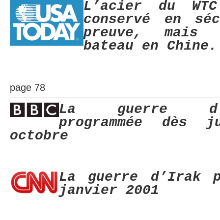
L’acier du WT
conservé en séc
preuve, mais 
bateau en Chine.
page 78
La guerre d’Af
programmée dès j
octobre
La guerre d’Irak p
janvier 2001