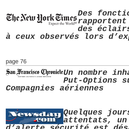
Des foncti
rapportent
des éclair
à ceux observés lors d’ex
page 76
Un nombre inh
Put-Options s
Compagnies aériennes
Quelques jour
attentats, un
d’alerte sécurité est dés