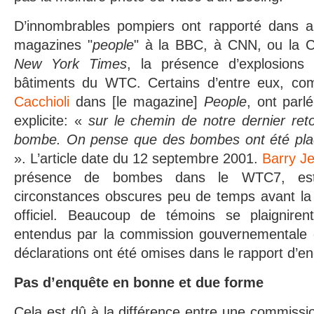
D’innombrables pompiers ont rapporté dans a
magazines "
people
" à la BBC, à CNN, ou la 
New York Times
, la présence d’explosions 
bâtiments du WTC. Certains d’entre eux, 
Cacchioli
dans [le magazine]
People
, ont par
explicite: «
sur le chemin de notre dernier ret
bombe. On pense que des bombes ont été plac
». L’article date du 12 septembre 2001.
Barry J
présence de bombes dans le WTC7, es
circonstances obscures peu de temps avant la 
officiel. Beaucoup de témoins se plaigniren
entendus par la commission gouvernementale of
déclarations ont été omises dans le rapport d’e
Pas d’enquête en bonne et due forme
Cela est dû à la différence entre une commiss