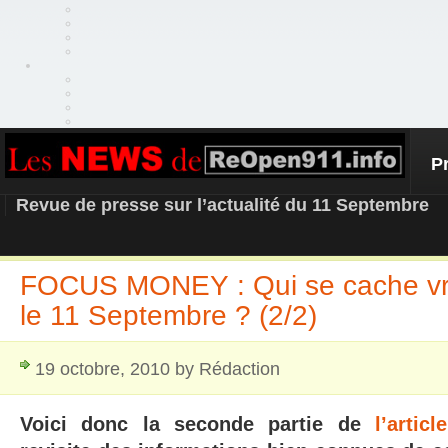
P
REOPEN911 – NEWS
Revue de presse sur l’actualité du 11 Septembre
FOCUS MONEY : Qui se cache vra
le 11 Septembre ? (2/2)
19 octobre, 2010 by Rédaction
Voici donc la seconde partie de
l’artic