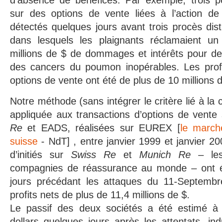
d’absence de bénéfices. Par exemple, trois poss
sur des options de vente liées à l’action d
détectés quelques jours avant trois procès dist
dans lesquels les plaignants réclamaient u
millions de $ de dommages et intérêts pour d
des cancers du poumon inopérables. Les prof
options de vente ont été de plus de 10 millions 
Notre méthode (sans intégrer le critère lié à la 
appliquée aux transactions d’options de vente
Re
et EADS, réalisées sur EUREX [
le marc
suisse
- NdT] , entre janvier 1999 et janvier 20
d’initiés sur
Swiss Re
et
Munich Re
– les
compagnies de réassurance au monde – ont ét
jours précédant les attaques du 11-Septembr
profits nets de plus de 11,4 millions de $.
Le passif des deux sociétés a été estimé à p
dollars quelques jours après les attentats, in