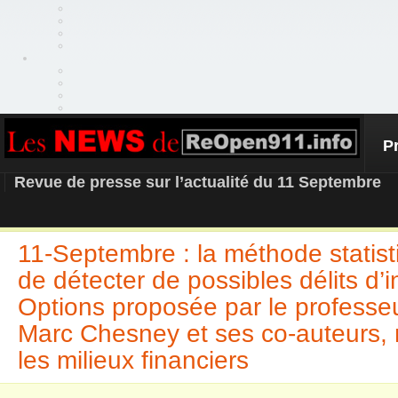
P
REOPEN911 – NEWS
Revue de presse sur l’actualité du 11 Septembre
11-Septembre : la méthode statis
de détecter de possibles délits d’in
Options proposée par le professe
Marc Chesney et ses co-auteurs, 
les milieux financiers