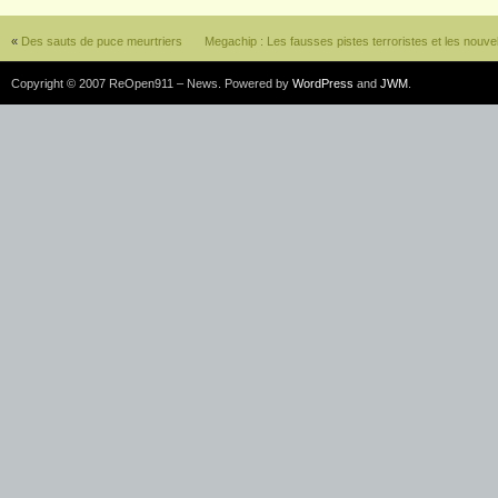
«
Des sauts de puce meurtriers
Megachip : Les fausses pistes terroristes et les nouve
Copyright © 2007 ReOpen911 – News. Powered by
WordPress
and
JWM
.