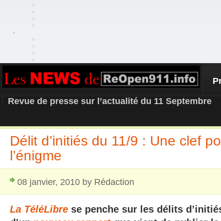
P
REOPEN911 – NEWS
Revue de presse sur l’actualité du 11 Septembre
Délit d’initiés du 11/9 : Une clef p
l’énigme
08 janvier, 2010 by Rédaction
La TéléLibre
se penche sur les délits d’initié