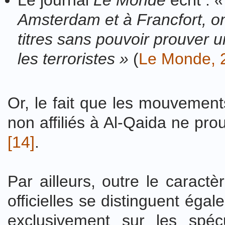
Le journal
Le Monde
écrit :
«
Amsterdam et à Francfort, on
titres sans pouvoir prouver 
les terroristes »
(
Le Monde, 
Or, le fait que les mouvement
non affiliés à Al-Qaida ne prouv
[14]
.
Par ailleurs, outre le caract
officielles se distinguent éga
exclusivement sur les spécu