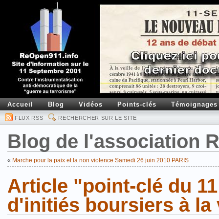
Accueil
Blog
Vidéos
Points-clés
Témoignages
FLUX RSS
RECHERCHER SUR LE SITE
Blog de l'association
«
Marche pour la paix et la non violence Samedi 26 juin 2010 PARIS
Article "point-clé du 1
d'initiés boursiers à la