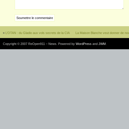
«
L’OTAN : du Gladio aux vols secrets de la CIA
La Maison Blanche veut donner de no
Copyright © 2007 ReOpen911 – News. Powered by
WordPress
and
JWM
.