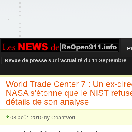
P
REOPEN911 – NEWS
Revue de presse sur l’actualité du 11 Septembre
World Trade Center 7 : Un ex-direc
NASA s’étonne que le NIST refuse 
détails de son analyse
08 août, 2010 by GeantVert