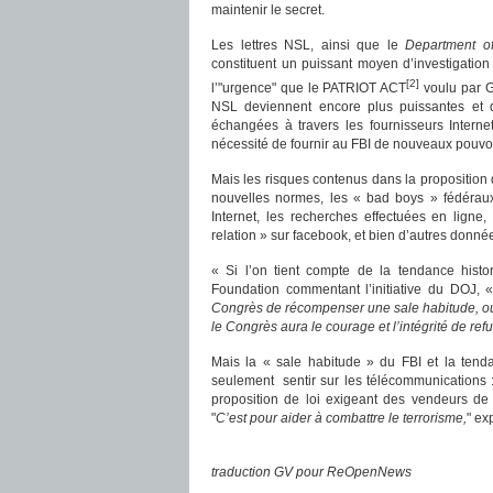
maintenir le secret.
Les lettres NSL, ainsi que le
Department of
constituent un puissant moyen d’investigation
[2]
l’"urgence" que le PATRIOT ACT
voulu par 
NSL deviennent encore plus puissantes et 
échangées à travers les fournisseurs Internet
nécessité de fournir au FBI de nouveaux pouvoir
Mais les risques contenus dans la propositio
nouvelles normes, les « bad boys » fédéraux
Internet, les recherches effectuées en ligne
relation » sur facebook, et bien d’autres donné
« Si l’on tient compte de la tendance histo
Foundation commentant l’initiative du DOJ, 
Congrès de récompenser une sale habitude, ou
le Congrès aura le courage et l’intégrité de ref
Mais la « sale habitude » du FBI et la tend
seulement sentir sur les télécommunications :
proposition de loi exigeant des vendeurs de 
"
C’est pour aider à combattre le terrorisme,
" ex
traduction GV pour ReOpenNews