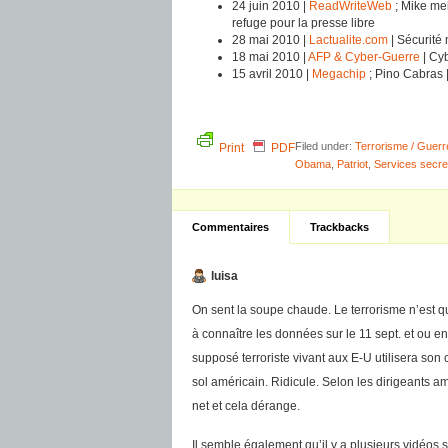
24 juin 2010 |
ReadWriteWeb
; Mike mel
refuge pour la presse libre
28 mai 2010 |
Lactualite.com
| Sécurité
18 mai 2010 |
AFP & Cyber-Guerre
| Cy
15 avril 2010 |
Megachip
; Pino Cabras |
Filed under:
Terrorisme / Guerr
Print
PDF
Obama
,
Patriot
,
Services secre
Commentaires
Trackbacks
luisa
On sent la soupe chaude. Le terrorisme n’est 
à connaître les données sur le 11 sept. et ou en
supposé terroriste vivant aux E-U utilisera son c
sol américain. Ridicule. Selon les dirigeants am
net et cela dérange.
Il semble également qu’il y a plusieurs vidéos