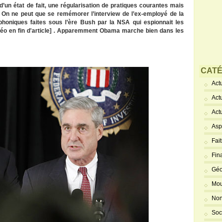
 d’un état de fait, une régularisation de pratiques courantes mais
? On ne peut que se remémorer l’interview de l’ex-employé de la
phoniques faites
sous l’ère Bush
par la NSA qui espionnait les
idéo en fin d'article] . Apparemment Obama marche bien dans les
CATÉ
Actu
Act
Act
Asp
Fai
Fin
Géo
Mou
Non
Soc