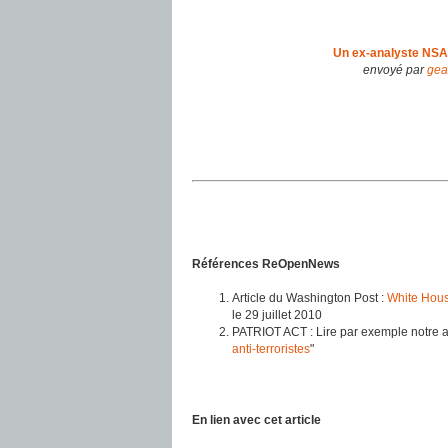
Un ex-analyste NSA 
envoyé par
gea
Références ReOpenNews
Article du Washington Post :
White House
le 29 juillet 2010
PATRIOT ACT : Lire par exemple notre ar
anti-terroristes
"
En lien avec cet article