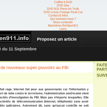
Coffret 4 DVD
DVD One
DVD 9/11 Press for Truth
DVD Loose Change Final Cut
Contact & Infos
Qui sommes-nous ?
Nous contacter
Bannières ReOpen911
Liens
Proposez un article
 NEWS
té du 11 Septembre
``
FAIT
 de nouveaux super-pouvoirs au FBI
PART
SUIV
fait rage. Internet fait peur aux gouvernants car l’information y
rt de lutte contre le terrorisme, l’administration américaine vient
tés d’investigation du FBI. Mais pas n’importe lesquelles. Elle
tivités de télécommunication (Internet, téléphonie) sans avoir
s judiciaires. Autrement dit, sans qu’aucun contrôle ne soit