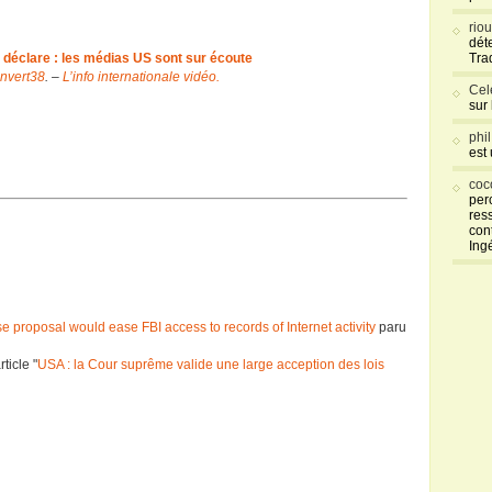
rio
déte
déclare : les médias US sont sur écoute
Tra
nvert38
. –
L’info internationale vidéo.
Cel
sur
phi
est
coc
per
res
con
Ing
 proposal would ease FBI access to records of Internet activity
paru
ticle "
USA : la Cour suprême valide une large acception des lois