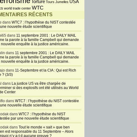
errorisme
USA
Torture
Tours Jumelles
WTC
ks
world trade center
ENTAIRES RÉCENTS
e dans
WTC7 : l’hypothèse du NIST contestée
 une nouvelle étude scientifique
i65 dans
11 septembre 2001 : Le DAILY MAIL
ne la parole à la famille Campbell qui demande
 nouvelle enquête à la justice américaine.
lin dans
11 septembre 2001 : Le DAILY MAIL
ne la parole à la famille Campbell qui demande
 nouvelle enquête à la justice américaine.
ajo dans
11-Septembre et la CIA : Qui est Rich
 ? (3/3)
al dans
La justice US va être chargée de
rminer si des explosifs ont été utilisés au World
de Center
iflo dans
WTC7 : l’hypothèse du NIST contestée
 une nouvelle étude scientifique
kodak dans
WTC7 : l’hypothèse du NIST
testée par une nouvelle étude scientifique
kodak dans
Tout le monde « sait » que ben
en est responsable du 11 Septembre – Alors
rquoi n’y a-t-il aucune preuve ?