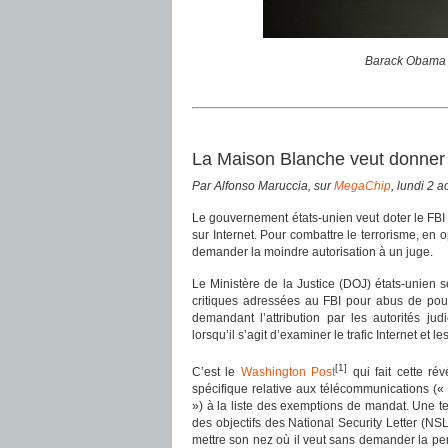
Barack Obama et
La Maison Blanche veut donner
Par Alfonso Maruccia, sur
MegaChip
, lundi 2 
Le gouvernement états-unien veut doter le FB
sur Internet. Pour combattre le terrorisme, en 
demander la moindre autorisation à un juge.
Le Ministère de la Justice (DOJ) états-unien 
critiques adressées au FBI pour abus de pouvo
demandant l’attribution par les autorités ju
lorsqu’il s’agit d’examiner le trafic Internet e
[1]
C’est le
Washington Post
qui fait cette ré
spécifique relative aux télécommunications (
») à la liste des exemptions de mandat. Une tel
des objectifs des National Security Letter (NS
mettre son nez où il veut sans demander la p