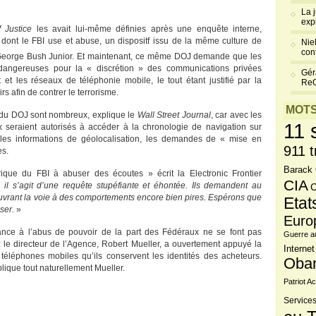
La 
exp
 Justice
les avait lui-même définies après une enquête interne,
 dont le FBI use et abuse, un dispositf issu de la même culture de
Niel
cont
George Bush Junior. Et maintenant, ce même DOJ demande que les
dangereuses pour la « discrétion » des communications privées
Gér
 et les réseaux de téléphonie mobile, le tout étant justifié par la
Re
s afin de contrer le terrorisme.
MOTS
n du DOJ sont nombreux, explique le
Wall Street Journal
, car avec les
11 
 seraient autorisés à accéder à la chronologie de navigation sur
, les informations de géolocalisation, les demandes de « mise en
911 t
es.
Barack
rique du FBI à abuser des écoutes » écrit la Electronic Frontier
CIA
«
il s’agit d’une requête stupéfiante et éhontée. Ils demandent au
C
vrant la voie à des comportements encore bien pires. Espérons que
Etat
user.
»
Euro
ance à l’abus de pouvoir de la part des Fédéraux ne se font pas
Guerre a
 le directeur de l’Agence, Robert Mueller, a ouvertement appuyé la
Internet
téléphones mobiles qu’ils conservent les identités des acheteurs.
Oba
plique tout naturellement Mueller.
Patriot Ac
Services