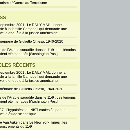
rorisme / Guerre au Terrorisme
SS
septembre 2001 : Le DAILY MAIL donne la
ole à la famille Campbell qui demande une
velle enquête à la justice américaine.
mémoire de Giulietto Chiesa, 1940-2020
e de l’Arabie saoudite dans le 11/9 : des témoins
aient été menacés [Washington Post]
CLES RÉCENTS
septembre 2001 : Le DAILY MAIL donne la
ole à la famille Campbell qui demande une
velle enquête à la justice américaine.
mémoire de Giulietto Chiesa, 1940-2020
e de l’Arabie saoudite dans le 11/9 : des témoins
aient été menacés [Washington Post]
7 : l’hypothèse du NIST contestée par une
velle étude scientifique
ie Van Auken dans Le New York Times : les
egistrements du 11/9