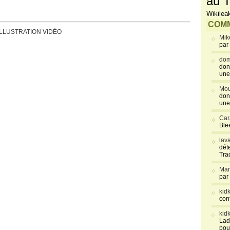
au T
Wikilea
COMM
ILLUSTRATION VIDÉO
Mik
par
dom
don
une
Mou
don
une
Car
Blee
lav
déte
Tra
Mar
par
kid
con
kid
Lad
pou