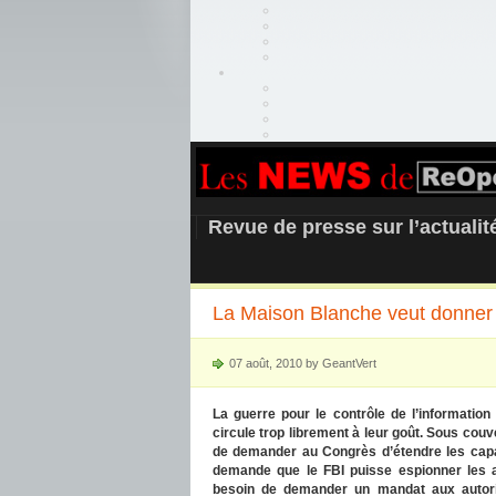
REOPEN911 –
Revue de presse sur l’actuali
La Maison Blanche veut donner
07 août, 2010 by GeantVert
La guerre pour le contrôle de l’information 
circule trop librement à leur goût. Sous couve
de demander au Congrès d’étendre les capaci
demande que le FBI puisse espionner les ac
besoin de demander un mandat aux autorité