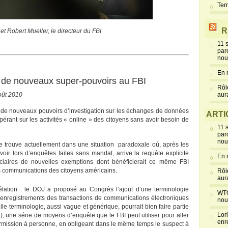
Ter
R
 Robert Mueller, le directeur du FBI
11 
par
nou
En 
 de nouveaux super-pouvoirs au FBI
Rôl
août 2010
aur
I de nouveaux pouvoirs d’investigation sur les échanges de données
ARTI
opérant sur les activités « online » des citoyens sans avoir besoin de
11 
par
nou
se trouve actuellement dans une situation paradoxale où, après les
ir lors d’enquêtes faites sans mandat, arrive la requête explicite
En 
diciaires de nouvelles exemptions dont bénéficierait ce même FBI
t les communications des citoyens américains.
Rôl
aur
vélation : le DOJ a proposé au Congrès l’ajout d’une terminologie
WTC
« enregistrements des transactions de communications électroniques
nou
le terminologie, aussi vague et générique, pourrait bien faire partie
Lor
L), une série de moyens d’enquête que le FBI peut utiliser pour aller
enr
ermission à personne, en obligeant dans le même temps le suspect à