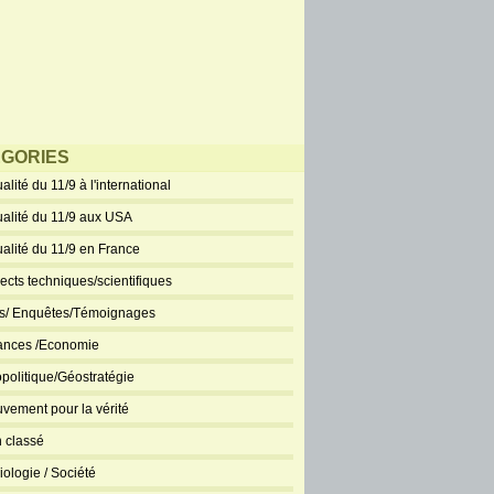
GORIES
alité du 11/9 à l'international
ualité du 11/9 aux USA
ualité du 11/9 en France
ects techniques/scientifiques
ts/ Enquêtes/Témoignages
ances /Economie
politique/Géostratégie
vement pour la vérité
 classé
iologie / Société