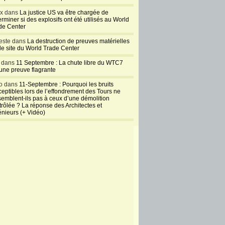
ux dans
La justice US va être chargée de
rminer si des explosifs ont été utilisés au World
de Center
este dans
La destruction de preuves matérielles
 le site du World Trade Center
l dans
11 Septembre : La chute libre du WTC7
 une preuve flagrante
o dans
11-Septembre : Pourquoi les bruits
ceptibles lors de l’effondrement des Tours ne
semblent-ils pas à ceux d’une démolition
trôlée ? La réponse des Architectes et
énieurs (+ Vidéo)