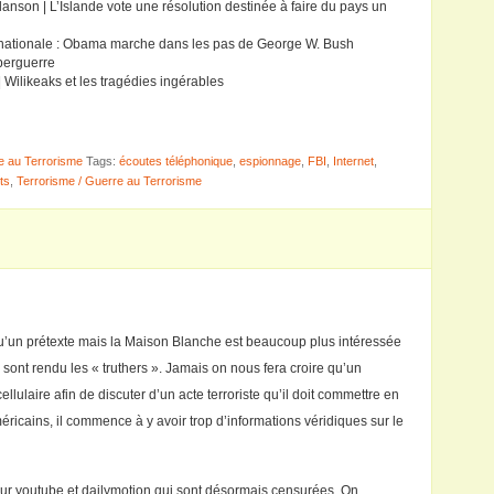
anson | L’Islande vote une résolution destinée à faire du pays un
 nationale : Obama marche dans les pas de George W. Bush
berguerre
 Wilikeaks et les tragédies ingérables
e au Terrorisme
Tags:
écoutes téléphonique
,
espionnage
,
FBI
,
Internet
,
ts
,
Terrorisme / Guerre au Terrorisme
qu’un prétexte mais la Maison Blanche est beaucoup plus intéressée
 sont rendu les « truthers ». Jamais on nous fera croire qu’un
ellulaire afin de discuter d’un acte terroriste qu’il doit commettre en
éricains, il commence à y avoir trop d’informations véridiques sur le
 sur youtube et dailymotion qui sont désormais censurées. On