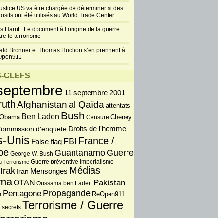
justice US va être chargée de déterminer si des
losifs ont été utilisés au World Trade Center
s Harrit : Le document à l’origine de la guerre
re le terrorisme
ald Bronner et Thomas Huchon s’en prennent à
Open911
-CLEFS
septembre
11 septembre 2001
ruth
Afghanistan
al Qaïda
attentats
Bush
Ben Laden
 Obama
Censure
Cheney
Droits de l'homme
ommission d'enquête
s-Unis
France /
FBI
False flag
pe
Guantanamo
Guerre
George W. Bush
Guerre préventive
u Terrorisme
Impérialisme
Médias
Irak
Iran
Mensonges
ma
OTAN
Pakistan
Oussama ben Laden
Propagande
Pentagone
ReOpen911
t
Terrorisme / Guerre
 secrets