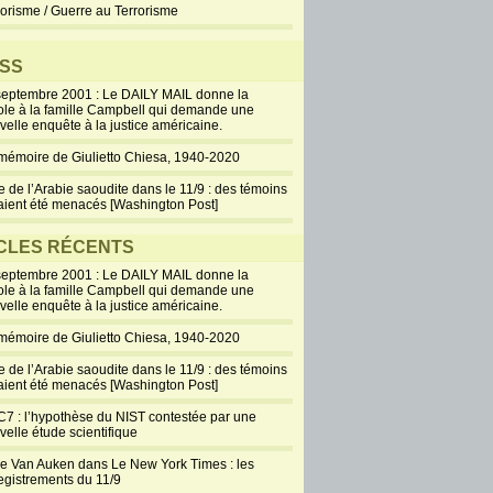
rorisme / Guerre au Terrorisme
SS
septembre 2001 : Le DAILY MAIL donne la
ole à la famille Campbell qui demande une
velle enquête à la justice américaine.
mémoire de Giulietto Chiesa, 1940-2020
e de l’Arabie saoudite dans le 11/9 : des témoins
aient été menacés [Washington Post]
CLES RÉCENTS
septembre 2001 : Le DAILY MAIL donne la
ole à la famille Campbell qui demande une
velle enquête à la justice américaine.
mémoire de Giulietto Chiesa, 1940-2020
e de l’Arabie saoudite dans le 11/9 : des témoins
aient été menacés [Washington Post]
7 : l’hypothèse du NIST contestée par une
velle étude scientifique
ie Van Auken dans Le New York Times : les
egistrements du 11/9