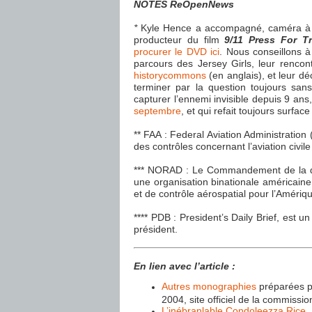
NOTES ReOpenNews
*
Kyle Hence a accompagné, caméra à l’é
producteur du film
9/11 Press For T
procurer le DVD ici
. Nous conseillons à
parcours des Jersey Girls, leur renco
historycommons
(en anglais), et leur dé
terminer par la question toujours san
capturer l’ennemi invisible depuis 9 a
septembre
, et qui refait toujours surfa
** FAA : Federal Aviation Administrati
des contrôles concernant l’aviation civile
*** NORAD : Le Commandement de la d
une organisation binationale américaine
et de contrôle aérospatial pour l’Amériq
**** PDB : President’s Daily Brief, est 
président.
En lien avec l’article :
Autres monographies
préparées p
2004, site officiel de la commissi
L’inébranlable Condoleezza Rice
,