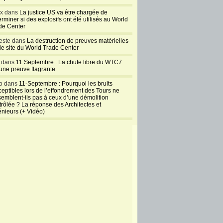
ux dans
La justice US va être chargée de
rminer si des explosifs ont été utilisés au World
de Center
este dans
La destruction de preuves matérielles
 le site du World Trade Center
l dans
11 Septembre : La chute libre du WTC7
 une preuve flagrante
o dans
11-Septembre : Pourquoi les bruits
ceptibles lors de l’effondrement des Tours ne
semblent-ils pas à ceux d’une démolition
trôlée ? La réponse des Architectes et
énieurs (+ Vidéo)