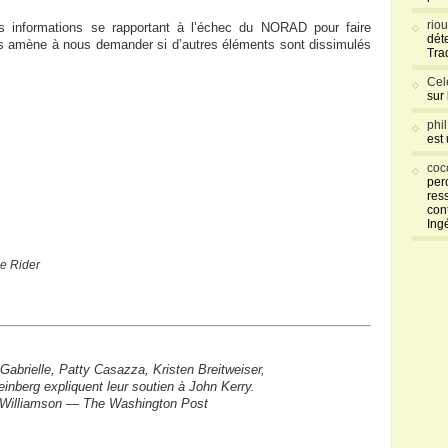
rio
s informations se rapportant à l’échec du NORAD pour faire
déte
us amène à nous demander si d’autres éléments sont dissimulés
Tra
Cel
sur
phi
est
coc
per
res
con
Ing
ue Rider
abrielle, Patty Casazza, Kristen Breitweiser,
einberg
expliquent leur soutien à John Kerry.
 Williamson — The Washington Post