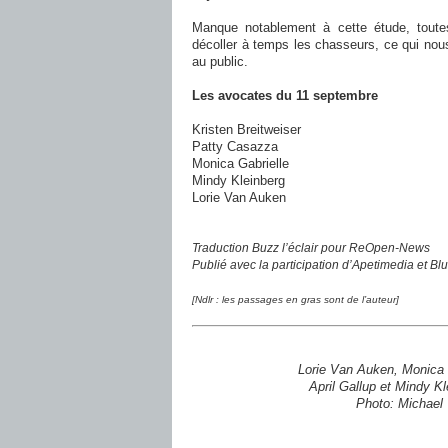
Manque notablement à cette étude, toute
décoller à temps les chasseurs, ce qui no
au public.
Les avocates du 11 septembre
Kristen Breitweiser
Patty Casazza
Monica Gabrielle
Mindy Kleinberg
Lorie Van Auken
Traduction Buzz l’éclair pour ReOpen-News
Publié avec la participation d’Apetimedia et Bl
[Ndlr : les passages en gras sont de l’auteur]
Lorie Van Auken, Monica G
April Gallup
et Mindy Kl
Photo: Michael