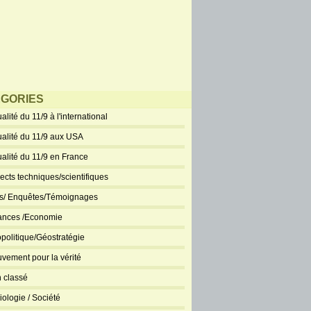
GORIES
alité du 11/9 à l'international
ualité du 11/9 aux USA
ualité du 11/9 en France
ects techniques/scientifiques
ts/ Enquêtes/Témoignages
ances /Economie
politique/Géostratégie
vement pour la vérité
 classé
iologie / Société