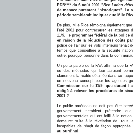
PDB**** du 6 août 2001 “
Ben Laden déter
de menace purement “historiques“. La ré
période semblerait indiquer que Mlle Ric
De plus, Mlle Rice témoigna également que 
l’été 2001 pour contrecarrer les attaques 
11/9, le
programme fédéral de la police de
en raison de la réduction des coûts pa
police de l’air sur les vols intérieurs tenait
temps que conseillère à la sécurité natio
outre, pourquoi personne dans la communaut
Un porte parole de la FAA affirma que la F
ou des méthodes qui leur auraient permis
clairement la réalité détaillée dans ce rappo
un nouveau concept pour les agences go
Commission sur le 11/9, que durant l’an
obligé à relever les procédures de sécur
2001 ?
Le public américain ne doit pas être bercé
gouvernement semblent prétendre que 
gouvernementales qui ont failli à la natio
demeure: suite à la révélation de tous l
incapables de réagir de façon appropriée
aujourd’hui.