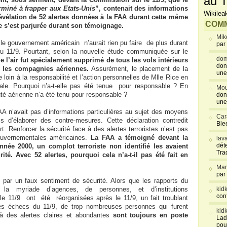
au T
miné à frapper aux Etats-Unis
”, contenait des informations
Wikilea
vélation de 52 alertes données à la FAA durant cette même
COMM
e s’est parjurée durant son témoignage.
Mik
le gouvernement américain n’aurait rien pu faire de plus durant
par
du 11/9. Pourtant, selon la nouvelle étude communiquée sur le
dom
 l’air fut spécialement supprimé de tous les vols intérieurs
don
r les compagnies aériennes.
Assurément, le placement de la
une
 de loin à la responsabilité et l’action personnelles de Mlle Rice en
nale. Pourquoi n’a-t-elle pas été tenue pour responsable ? En
Mou
é aérienne n’a été tenu pour responsable ?
don
une
AA n’avait pas d’informations particulières au sujet des moyens
Car
 d’élaborer des contre-mesures. Cette déclaration contredit
Blee
rt. Renforcer la sécurité face à des alertes terroristes n’est pas
uvernementales américaines.
La FAA
a témoigné devant la
lav
déte
née 2000, un complot terroriste non identifié les avaient
Tra
ité. Avec 52 alertes, pourquoi cela n’a-t-il pas été fait en
Mar
par
 par un faux sentiment de sécurité. Alors que les rapports du
la myriade d’agences, de personnes, et d’institutions
kid
con
n le 11/9 ont été réorganisées après le 11/9, un fait troublant
es échecs du 11/9, de trop nombreuses personnes qui furent
kid
 à des alertes claires et abondantes
sont toujours en poste
Lad
pou