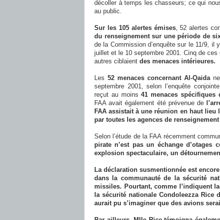
décoller
à temps les chasseurs; ce qui nou
au public.
Sur les 105 alertes émises
, 52 alertes c
du renseignement sur une période de six
de la Commission d’enquête sur le 11/9, il y 
juillet et le 10 septembre 2001. Cinq de ces 
autres ciblaient
des menaces intérieures.
Les
52 menaces concernant Al-Qaida
ne 
septembre 2001, selon l’enquête conjoin
reçut au moins
41 menaces spécifiques d
FAA avait également été prévenue de
l’ar
FAA assistait à une réunion en haut lieu l
par toutes les agences de renseignement
Selon l’étude de la FAA récemment communi
pirate n’est pas un échange d’otages 
explosion
spectaculaire, un détournement
La déclaration susmentionnée est encore
dans la communauté de la sécurité nati
missiles. Pourtant, comme l’indiquent la
la sécurité nationale Condoleezza Rice 
aurait pu s’imaginer que des avions sera
Par ailleurs, Mlle Rice témoigna égaleme