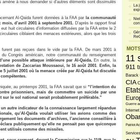
s amène à nous demander si d’autres éléments sont dissimulés
La 
exp
oncernant Al-Qaida furent données à la FAA par
la communauté
Niel
 mois, d’avril 2001 à septembre 2001.
D’après le rapport final
cont
eut huit circulaires d’information diffusées par la FAA entre le 2
Gér
circulaires ciblaient des menaces extérieures, alors que les trois
Re
MOTS
furent pas reçues dans le vide par la FAA. De mars 2001 à
te du Congrès américain, notre communauté du renseignement
11 
’une possible attaque intérieure par Al-Qaida.
En outre, la
restation de Zaccarias Moussaoui, le 16 août 2001
.
Enfin, la
911 t
e 5 juillet 2001 où la menace créée par Al-Qaida fut discutée
Barack
 compétentes.
CIA
C
quée, au printemps 2001, la FAA savait que si
“l’intention du
Etat
contre prisonniers, mais de commettre un suicide par une
Euro
 sur le sol national serait probablement préférable.”
Guerre a
 un autre indicateur de la connaissance largement répandue
Internet
onale, qu’Al-Qaida voulait utiliser les avions comme des
Oba
rgement les documents d’archives, l’ancienne conseillère à
déclara publiquement qu’elle ne pensait pas que quiconque
Patriot Ac
ient utilisés comme des missiles.
Services
nt, sous serment, devant la Commission sur le 11/9, que le