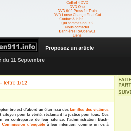
Coffret 4 DVD
DVD One
DVD 9/11 Press for Truth
DVD Loose Change Final Cut
Contact & Infos
Qui sommes-nous ?
Nous contacter
Bannières ReOpen911
Liens
Proposez un article
 NEWS
té du 11 Septembre
``
FAIT
 lettre 1/12
PART
SUIV
eptembre est d’abord un élan issu des
familles des victimes
citoyen pour la vérité, réclamant la justice pour tous.
Ces
on en contrepartie de leur silence,
l’administration Bush-
e
Commission d’enquête
à leur intention, comme
un os à