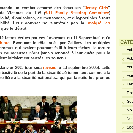
emanda un combat acharné des fameuses “
Jersey Girls
”
de Victimes du 11/9 (
9/11 Family Steering Committee
)
tialité, d’omissions, de mensonges, et d’hypocrisies à tous
Leur combat ne s’arrêtait pas là,
malgré les
ilité.
t que le début.
2 lettres écrites par ces “Avocates du 11 Septembre” qu’a
CATÉ
th.org
. Evoquant le rôle joué par Zelikow, les multiples
omus qui avaient pourtant failli à leurs tâches, la torture
Actu
 courageuses n’ont jamais renoncé à leur quête pour la
ient initialement sensés les soutenir.
Act
Act
Janvier 2005 (qui sera
révisée
le 13 septembre 2005), cette
réactivité de la part de la sécurité aérienne tout comme à la
Asp
eillère à la sécurité nationale… qui par la suite fut promue
Fai
Fin
Géo
Mou
Non
Soc