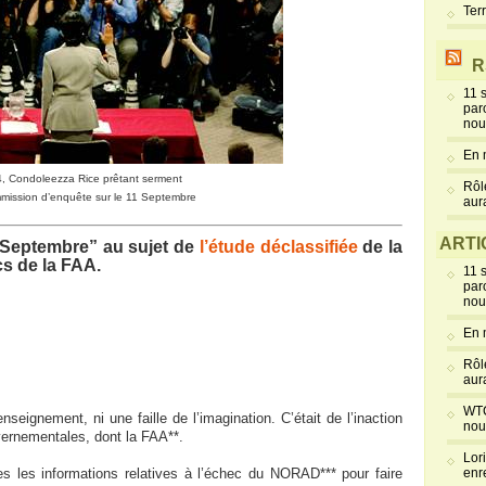
Ter
R
11 
par
nou
En 
04, Condoleezza Rice prêtant serment
Rôl
mmission
d’enquête sur le 11 Septembre
aur
ARTI
 Septembre” au sujet de
l’étude déclassifiée
de la
s de la FAA.
11 
par
nou
En 
Rôl
aur
WTC
nseignement, ni une faille de l’imagination. C’était de l’inaction
nou
vernementales, dont la FAA**.
Lor
 les informations relatives à l’échec du NORAD*** pour faire
enr