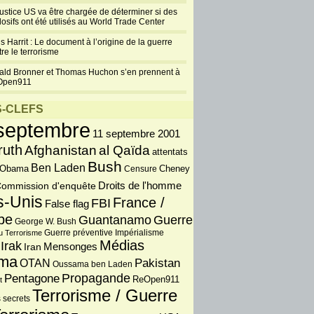
justice US va être chargée de déterminer si des
losifs ont été utilisés au World Trade Center
s Harrit : Le document à l’origine de la guerre
re le terrorisme
ald Bronner et Thomas Huchon s’en prennent à
Open911
-CLEFS
septembre
11 septembre 2001
ruth
Afghanistan
al Qaïda
attentats
Bush
Ben Laden
 Obama
Censure
Cheney
Droits de l'homme
ommission d'enquête
s-Unis
France /
FBI
False flag
pe
Guantanamo
Guerre
George W. Bush
Guerre préventive
u Terrorisme
Impérialisme
Médias
Irak
Iran
Mensonges
ma
OTAN
Pakistan
Oussama ben Laden
Propagande
Pentagone
ReOpen911
t
Terrorisme / Guerre
 secrets