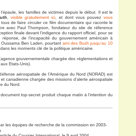
paule, les familles de victimes depuis le début. Il est le
ruth
,
visible gratuitement ici
, et dont vous pouvez
vous
 tous de faire circuler ce film documentaire qui raconte le
ntre avec Paul Thompson, fondateur du site de réference
ception finale devant l’indigence du rapport officiel, pour se
s réponse, de l’incapacité du gouvernement américain à
ns, Oussama Ben Laden, pourtant
ami des Bush jusqu’au 10
ce dans les moments clé de la politique américaine.
on (agence gouvernementale chargée des réglementations et
 aux Etats-Unis).
éfense aérospatiale de l’Amérique du Nord (NORAD) est
 et canadienne chargée des missions d’alerte aérospatiale
ue du Nord.
un document top-secret produit chaque matin à l’intention du
ar les équipes de recherche de la commission en 2003-
on
 article du Courrier International, le 9 avril 2004.