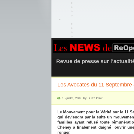
REOPEN911 –
Revue de presse sur l’actuali
Les Avocates du 11 Septembre –
15 juillet, 2010 by Buzz lclair
Le Mouvement pour la Vérité sur le 11 S
qui deviendra par la suite un mouvement 
familles ayant refusé toute rémunérati
Cheney
a
finalement
daigné ouvrir un
ronger.