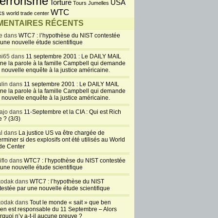
errorisme
USA
Torture
Tours Jumelles
WTC
ks
world trade center
ENTAIRES RÉCENTS
e dans
WTC7 : l’hypothèse du NIST contestée
 une nouvelle étude scientifique
i65 dans
11 septembre 2001 : Le DAILY MAIL
ne la parole à la famille Campbell qui demande
 nouvelle enquête à la justice américaine.
lin dans
11 septembre 2001 : Le DAILY MAIL
ne la parole à la famille Campbell qui demande
 nouvelle enquête à la justice américaine.
ajo dans
11-Septembre et la CIA : Qui est Rich
 ? (3/3)
al dans
La justice US va être chargée de
rminer si des explosifs ont été utilisés au World
de Center
iflo dans
WTC7 : l’hypothèse du NIST contestée
 une nouvelle étude scientifique
kodak dans
WTC7 : l’hypothèse du NIST
testée par une nouvelle étude scientifique
kodak dans
Tout le monde « sait » que ben
en est responsable du 11 Septembre – Alors
rquoi n’y a-t-il aucune preuve ?