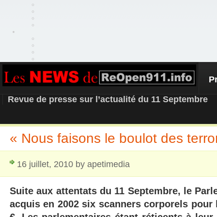
P
REOPEN911 – NEWS
Revue de presse sur l’actualité du 11 Septembre
« Nous faisons le boulot des terro
16 juillet, 2010 by apetimedia
Suite aux attentats du 11 Septembre, le Par
acquis en 2002 six scanners corporels pour