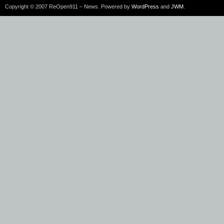
Copyright © 2007 ReOpen911 – News. Powered by
WordPress
and
JWM
.