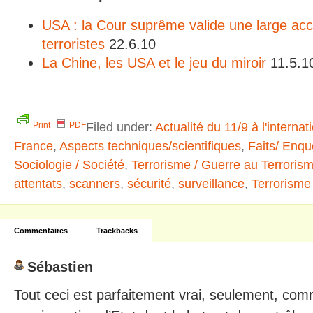
USA : la Cour suprême valide une large acce
terroristes
22.6.10
La Chine, les USA et le jeu du miroir
11.5.1
Filed under:
Actualité du 11/9 à l'internat
Print
PDF
France
,
Aspects techniques/scientifiques
,
Faits/ Enq
Sociologie / Société
,
Terrorisme / Guerre au Terroris
attentats
,
scanners
,
sécurité
,
surveillance
,
Terrorisme
Commentaires
Trackbacks
Sébastien
Tout ceci est parfaitement vrai, seulement, com