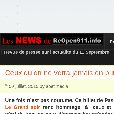
P
REOPEN911 – NEWS
Revue de presse sur l’actualité du 11 Septembre
Ceux qu’on ne verra jamais en pr
09 juillet, 2010 by apetimedia
Une fois n’est pas coutume. Ce billet de Pas
Le Grand soir
rend hommage à ceux et cel