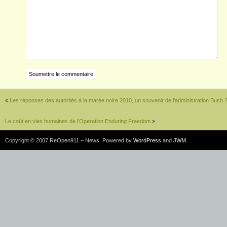
«
Les réponses des autorités à la marée noire 2010, un souvenir de l’administration Bush 
Le coût en vies humaines de l’Operation Enduring Freedom
»
Copyright © 2007 ReOpen911 – News. Powered by
WordPress
and
JWM
.