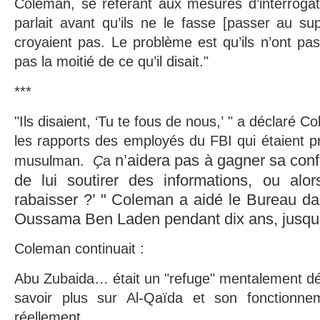
Coleman, se référant aux mesures d’interrogato
parlait avant qu’ils ne le fasse [passer au sup
croyaient pas. Le problème est qu’ils n’ont pas 
pas la moitié de ce qu’il disait."
***
"Ils disaient, ‘Tu te fous de nous,’ " a déclaré
les rapports des employés du FBI qui étaient pr
n’aidera pas à gagner sa con
musulman.
Ç
a
de lui soutirer des informations, ou alo
rabaisser ?’ " Coleman a aidé le Bureau dan
Oussama Ben Laden pendant dix ans, jusqu
Coleman continuait :
Abu Zubaida… était un "refuge" mentalement défi
savoir plus sur Al-Qaïda et son fonctionnem
réellement.