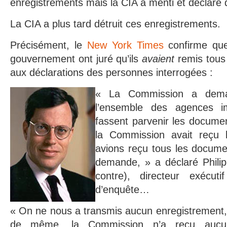
enregistrements mais la CIA a menti et déclaré qu
La CIA a plus tard détruit ces enregistrements.
Précisément, le
New York Times
confirme que
gouvernement ont juré qu’ils
avaient
remis tous 
aux déclarations des personnes interrogées :
« La Commission a dema
l’ensemble des agences imp
fassent parvenir les documen
la Commission avait reçu 
avions reçu tous les docume
demande, » a déclaré Philip
contre), directeur exécu
d’enquête…
« On ne nous a transmis aucun enregistrement,
de même, la Commission n’a reçu aucune