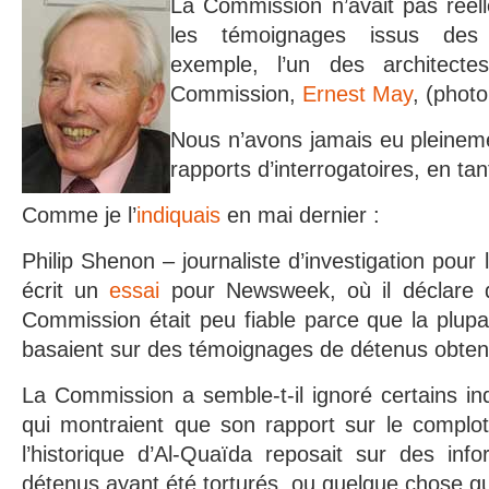
La Commission n’avait pas réel
les témoignages issus des i
exemple, l’un des architect
Commission,
Ernest May
, (photo
Nous n’avons jamais eu pleinem
rapports d’interrogatoires, en ta
Comme je l’
indiquais
en mai dernier :
Philip Shenon – journaliste d’investigation pou
écrit un
essai
pour Newsweek, où il déclare q
Commission était peu fiable parce que la plupa
basaient sur des témoignages de détenus obtenus
La Commission a semble-t-il ignoré certains i
qui montraient que son rapport sur le compl
l’historique d’Al-Quaïda reposait sur des inf
détenus ayant été torturés, ou quelque chose qui