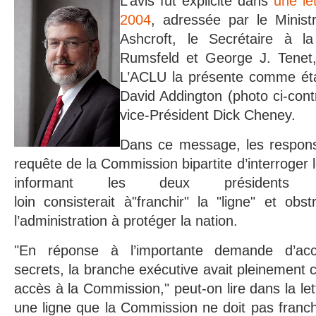
L’avis fut explicité dans
une le
2004
, adressée par le Minist
Ashcroft, le Secrétaire à 
Rumsfeld et George J. Tenet,
L’ACLU la présente comme ét
David Addington (photo ci-contr
vice-Président Dick Cheney.
Dans ce message, les respons
requête de la Commission bipartite d’interroger l
informant les deux présidents q
loin consisterait à"franchir" la "ligne" et obs
l’administration à protéger la nation.
"En réponse à l’importante demande d’ac
secrets, la branche exécutive avait pleinement c
accès à la Commission," peut-on lire dans la lett
une ligne que la Commission ne doit pas franchi