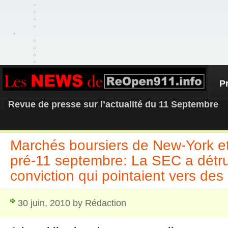
P
REOPEN911 – NEWS
Revue de presse sur l’actualité du 11 Septembre
Marchés boursiers de New-York e
pré-11 septembre: La SEC a détrui
conviction qui pointaient vers des d
30 juin, 2010 by Rédaction