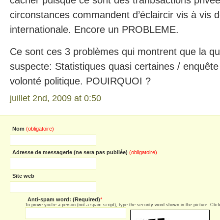
cacher puisque ce sont des tranbsactions privée
circonstances commandent d’éclaircir vis à vis
internationale. Encore un PROBLEME.
Ce sont ces 3 problèmes qui montrent que la q
suspecte: Statistiques quasi certaines / enquêt
volonté politique. POUIRQUOI ?
juillet 2nd, 2009 at 0:50
Nom
(obligatoire)
Adresse de messagerie (ne sera pas publiée)
(obligatoire)
Site web
Anti-spam word: (Required)
*
To prove you're a person (not a spam script), type the security word shown in the picture. Click 