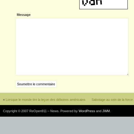
Message
«
Lorsque le monde tire la leçon des déboires américains
Sabotage au sein de la force
Copyright © 2007 ReOpen911 – News. Powered by
WordPress
and
JWM
.