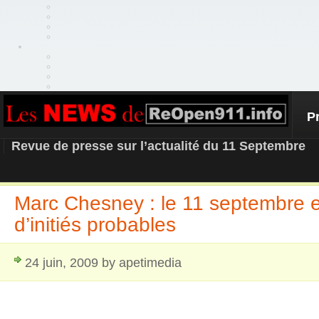
P
REOPEN911 – NEWS
Revue de presse sur l’actualité du 11 Septembre
Marc Chesney : le 11 septembre et
d’initiés probables
24 juin, 2009 by apetimedia