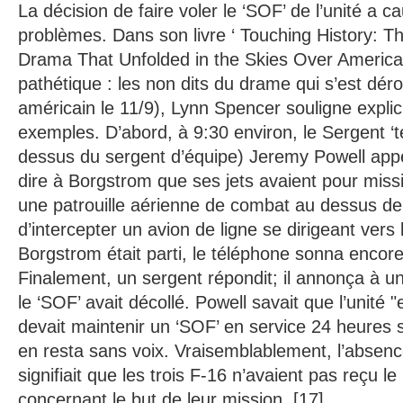
La décision de faire voler le ‘SOF’ de l’unité a 
problèmes. Dans son livre ‘ Touching History: Th
Drama That Unfolded in the Skies Over America 
pathétique : les non dits du drame qui s’est déro
américain le 11/9), Lynn Spencer souligne expli
exemples. D’abord, à 9:30 environ, le Sergent ‘
dessus du sergent d’équipe) Jeremy Powell ap
dire à Borgstrom que ses jets avaient pour miss
une patrouille aérienne de combat au dessus d
d’intercepter un avion de ligne se dirigeant vers
Borgstrom était parti, le téléphone sonna encore
Finalement, un sergent répondit; il annonça à u
le ‘SOF’ avait décollé. Powell savait que l’unité 
devait maintenir un ‘SOF’ en service 24 heures su
en resta sans voix. Vraisemblablement, l’absen
signifiait que les trois F-16 n’avaient pas reçu 
concernant le but de leur mission. [17]