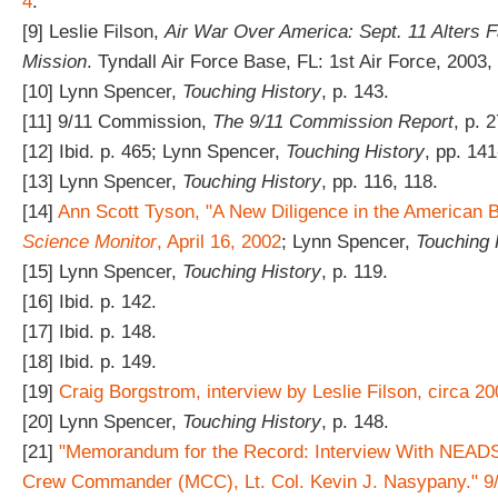
4
.
[9] Leslie Filson,
Air War Over America: Sept. 11 Alters F
Mission
. Tyndall Air Force Base, FL: 1st Air Force, 2003, 
[10] Lynn Spencer,
Touching History
, p. 143.
[11] 9/11 Commission,
The 9/11 Commission Report
, p. 2
[12] Ibid. p. 465; Lynn Spencer,
Touching History
, pp. 14
[13] Lynn Spencer,
Touching History
, pp. 116, 118.
[14]
Ann Scott Tyson, "A New Diligence in the American 
Science Monitor
, April 16, 2002
; Lynn Spencer,
Touching 
[15] Lynn Spencer,
Touching History
, p. 119.
[16] Ibid. p. 142.
[17] Ibid. p. 148.
[18] Ibid. p. 149.
[19]
Craig Borgstrom, interview by Leslie Filson, circa 2
[20] Lynn Spencer,
Touching History
, p. 148.
[21]
"Memorandum for the Record: Interview With NEADS 
Crew Commander (MCC), Lt. Col. Kevin J. Nasypany." 9