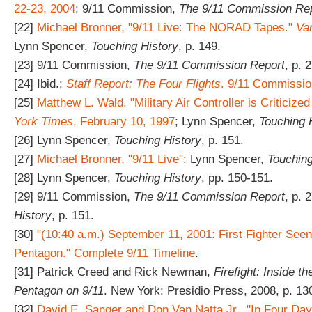
22-23, 2004
; 9/11 Commission,
The 9/11 Commission Re
[22]
Michael Bronner, "9/11 Live: The NORAD Tapes."
Van
Lynn Spencer,
Touching History
, p. 149.
[23] 9/11 Commission,
The 9/11 Commission Report
, p. 2
[24] Ibid.;
Staff Report: The Four Flights
. 9/11 Commissio
[25]
Matthew L. Wald, "Military Air Controller is Criticize
York Times
, February 10, 1997
; Lynn Spencer,
Touching 
[26] Lynn Spencer,
Touching History
, p. 151.
[27]
Michael Bronner, "9/11 Live"
; Lynn Spencer,
Touching
[28] Lynn Spencer,
Touching History
, pp. 150-151.
[29] 9/11 Commission,
The 9/11 Commission Report
, p. 
History
, p. 151.
[30]
"(10:40 a.m.) September 11, 2001: First Fighter Seen
Pentagon." Complete 9/11 Timeline
.
[31] Patrick Creed and Rick Newman,
Firefight: Inside th
Pentagon on 9/11
. New York: Presidio Press, 2008, p. 13
[32]
David E. Sanger and Don Van Natta Jr., "In Four Days