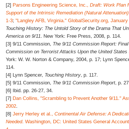
[2]
Parsons Engineering Science, Inc.,
Draft: Work Plan f
Support of the Intrinsic Remediation (Natural Attenuation)
1-3
;
"Langley AFB, Virginia." GlobalSecurity.org, January
Touching History: The Untold Story of the Drama That Un
America on 9/11
. New York: Free Press, 2008, p. 114.
[3] 9/11 Commission,
The 9/11 Commission Report: Final 
Commission on Terrorist Attacks Upon the United States (
York: W. W. Norton & Company, 2004, p. 17; Lynn Spenc
114.
[4] Lynn Spencer,
Touching History
, p. 117.
[5] 9/11 Commission,
The 9/11 Commission Report
, p. 27
[6] Ibid. pp. 26-27, 34.
[7]
Dan Collins, "Scrambling to Prevent Another 9/11." As
2002
.
[8]
Jerry Herley et al.,
Continental Air Defense: A Dedica
Needed
. Washington, DC: United States General Accounti