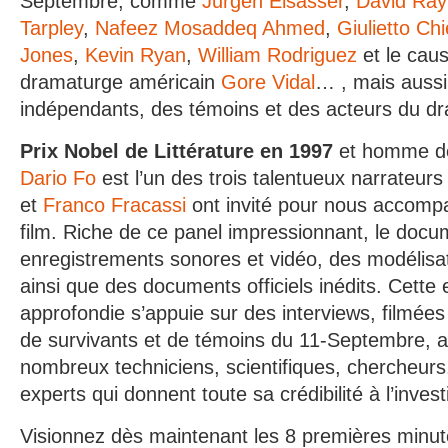
Septembre, comme
Jurgën Elsässer
,
David Ray 
Tarpley
,
Nafeez Mosaddeq Ahmed
,
Giulietto Ch
Jones
,
Kevin Ryan
,
William Rodriguez
et le caus
dramaturge américain
Gore Vidal
… , mais auss
indépendants, des témoins et des acteurs du d
Prix Nobel de Littérature en 1997
et homme de
Dario Fo
est l’un des trois talentueux narrateurs
et
Franco Fracassi
ont invité pour nous accompa
film. Riche de ce panel impressionnant, le doc
enregistrements sonores et vidéo, des modélisa
ainsi que des documents officiels inédits.
Cette 
approfondie s’appuie sur des interviews, filmées
de survivants et de témoins du 11-Septembre, ai
nombreux techniciens, scientifiques, chercheurs,
experts qui donnent toute sa crédibilité à l’invest
Visionnez dès maintenant les 8 premières minute