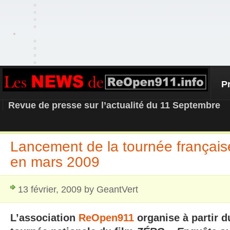
P
REOPEN911 – NEWS
Revue de presse sur l’actualité du 11 Septembre
Lancement de la tournée françai
en mars 2009
13 février, 2009 by GeantVert
L’association
ReOpen911
organise à partir d