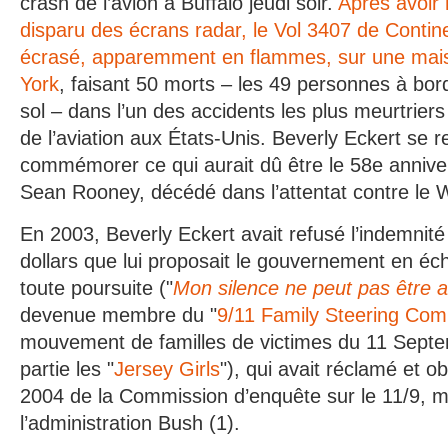
crash de l’avion à Buffalo jeudi soir.
Après avoir
disparu des écrans radar, le Vol 3407 de Continen
écrasé, apparemment en flammes, sur une mais
York
, faisant 50 morts – les 49 personnes à bor
sol – dans l’un des accidents les plus meurtriers 
de l’aviation aux États-Unis. Beverly Eckert se r
commémorer ce qui aurait dû être le 58e annive
Sean Rooney, décédé dans l’attentat contre le 
En 2003, Beverly Eckert avait refusé l’indemnité
dollars que lui proposait le gouvernement en é
toute poursuite ("
Mon silence ne peut pas être 
devenue membre du "
9/11 Family Steering Com
mouvement de familles de victimes du 11 Septem
partie les "
Jersey Girls
"), qui avait réclamé et o
2004 de la Commission d’enquête sur le 11/9, ma
l’administration Bush (1).