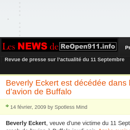
P
REOPEN911 – NEWS
Revue de presse sur l’actualité du 11 Septembre
Beverly Eckert est décédée dans l
d’avion de Buffalo
14 février, 2009 by Spotless Mind
Beverly Eckert
, veuve d’une victime du 11 Sept