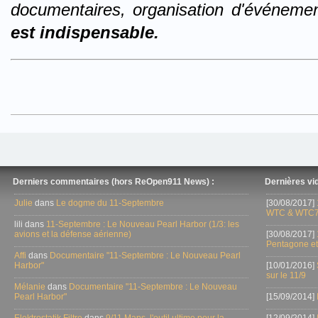
documentaires, organisation d'événemen
est indispensable.
Derniers commentaires (hors ReOpen911 News) :
Dernières vid
Julie
dans
Le dogme du 11-Septembre
[30/08/2017]
WTC & WTC7
lili dans
11-Septembre : Le Nouveau Pearl Harbor (1/3: les
avions et la défense aérienne)
[30/08/2017]
Pentagone et
Affi
dans
Documentaire "11-Septembre : Le Nouveau Pearl
Harbor"
[10/01/2016]
sur le 11/9
Mélanie
dans
Documentaire "11-Septembre : Le Nouveau
Pearl Harbor"
[15/09/2014]