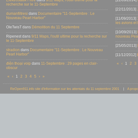
Elektrostatik Filtre
dans
9/11 Maps, l'outil ultime pour la
[12/09/2014]
recherche sur le 11-Septembre
[22/11/2013]
dumanfiltresi
dans
Documentaire "11-Septembre : Le
Nouveau Pearl Harbor"
[11/09/2013]
les avions et
OleTwisT dans
Démolition du 11 Septembre
[10/09/2013]
Ripenest dans
9/11 Maps, l'outil ultime pour la recherche sur
nouveau Pear
le 11-Septembre
[25/05/2013]
stradion
dans
Documentaire "11-Septembre : Le Nouveau
Pearl Harbor"
[11/12/2012]
điện thoại voip
dans
11-Septembre : 29 pages en clair-
«
‹
1
2
3
obscur
«
‹
1
2
3
4
5
›
»
ReOpen911.info site d’information sur les attentats du 11 septembre 2001
|
A prop