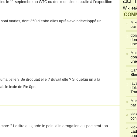
au T
es le 11 septembre au WTC ou des morts lentes suite à l’exposition
Wikilea
COMM
sont mortes, dont 350 d’entre elles après avoir développé un
Mik
par
dom
don
une
Mou
don
une
Car
Blee
umait elle ? Se droguait elle ? Buvait elle ? Si quelqu un a la
lav
it le texte de Re 0pen
déte
Tra
Mar
par
kid
con
bre ? Le titre qui garde le point d’interrogation est pertinent : on
kid
Lad
pou