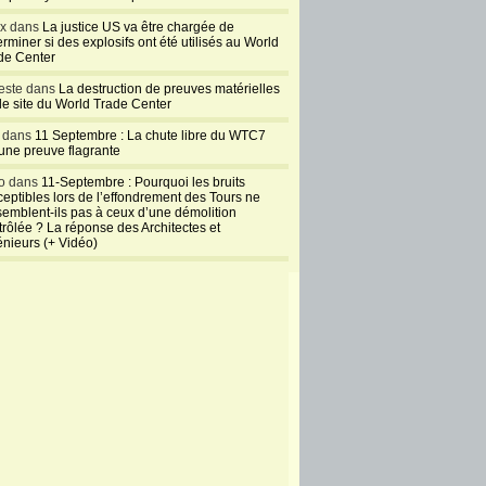
ux dans
La justice US va être chargée de
rminer si des explosifs ont été utilisés au World
de Center
este dans
La destruction de preuves matérielles
 le site du World Trade Center
l dans
11 Septembre : La chute libre du WTC7
 une preuve flagrante
o dans
11-Septembre : Pourquoi les bruits
ceptibles lors de l’effondrement des Tours ne
semblent-ils pas à ceux d’une démolition
trôlée ? La réponse des Architectes et
énieurs (+ Vidéo)