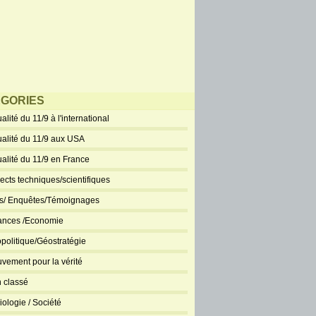
GORIES
alité du 11/9 à l'international
ualité du 11/9 aux USA
ualité du 11/9 en France
ects techniques/scientifiques
ts/ Enquêtes/Témoignages
ances /Economie
politique/Géostratégie
vement pour la vérité
 classé
iologie / Société