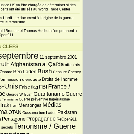
justice US va être chargée de déterminer si des
losifs ont été utilisés au World Trade Center
s Harrit : Le document à l’origine de la guerre
re le terrorisme
ald Bronner et Thomas Huchon s’en prennent à
Open911
-CLEFS
septembre
11 septembre 2001
ruth
Afghanistan
al Qaïda
attentats
Bush
Ben Laden
 Obama
Censure
Cheney
Droits de l'homme
ommission d'enquête
s-Unis
France /
FBI
False flag
pe
Guantanamo
Guerre
George W. Bush
Guerre préventive
u Terrorisme
Impérialisme
Médias
Irak
Iran
Mensonges
ma
OTAN
Pakistan
Oussama ben Laden
Propagande
Pentagone
ReOpen911
t
Terrorisme / Guerre
 secrets