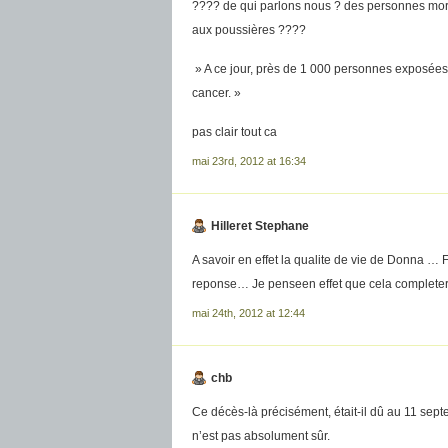
???? de qui parlons nous ? des personnes mort
aux poussières ????
» A ce jour, près de 1 000 personnes exposées 
cancer. »
pas clair tout ca
mai 23rd, 2012 at 16:34
Hilleret Stephane
A savoir en effet la qualite de vie de Donna … F
reponse… Je penseen effet que cela completera
mai 24th, 2012 at 12:44
chb
Ce décès-là précisément, était-il dû au 11 septem
n’est pas absolument sûr.