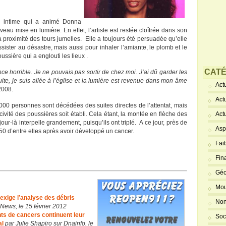
on intime qui a animé Donna
eau mise en lumière. En effet, l’artiste est restée cloîtrée dans son
à proximité des tours jumelles. Elle a toujours été persuadée qu’elle
ister au désastre, mais aussi pour inhaler l’amiante, le plomb et le
sière qui a englouti les lieux .
CATÉ
ce horrible. Je ne pouvais pas sortir de chez moi. J’ai dû garder les
te, je suis allée à l’église et la lumière est revenue dans mon âme
Actu
2008.
Act
 000 personnes sont décédées des suites directes de l’attentat, mais
civité des poussières soit établi. Cela étant, la montée en flèche des
Act
our-là interpelle grandement, puisqu’ils ont triplé. A ce jour, près de
Asp
0 d’entre elles après avoir développé un cancer.
Fai
Fin
Géo
Mou
 exige l’analyse des débris
Non
News, le 15 février 2012
ts de cancers continuent leur
Soc
al
par Julie Shapiro sur Dnainfo, le