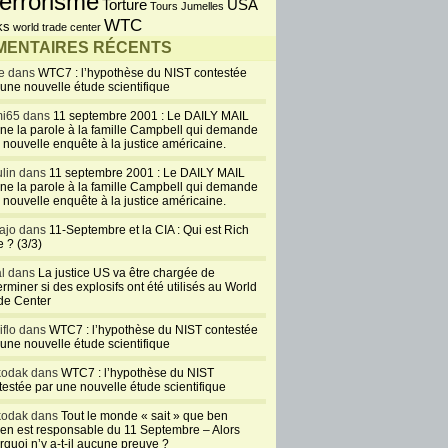
errorisme
USA
Torture
Tours Jumelles
WTC
ks
world trade center
ENTAIRES RÉCENTS
e dans
WTC7 : l’hypothèse du NIST contestée
 une nouvelle étude scientifique
i65 dans
11 septembre 2001 : Le DAILY MAIL
ne la parole à la famille Campbell qui demande
 nouvelle enquête à la justice américaine.
lin dans
11 septembre 2001 : Le DAILY MAIL
ne la parole à la famille Campbell qui demande
 nouvelle enquête à la justice américaine.
ajo dans
11-Septembre et la CIA : Qui est Rich
 ? (3/3)
al dans
La justice US va être chargée de
rminer si des explosifs ont été utilisés au World
de Center
iflo dans
WTC7 : l’hypothèse du NIST contestée
 une nouvelle étude scientifique
kodak dans
WTC7 : l’hypothèse du NIST
testée par une nouvelle étude scientifique
kodak dans
Tout le monde « sait » que ben
en est responsable du 11 Septembre – Alors
rquoi n’y a-t-il aucune preuve ?