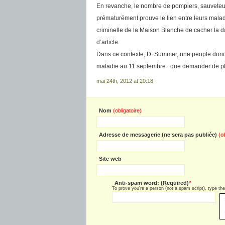
En revanche, le nombre de pompiers, sauveteurs
prématurément prouve le lien entre leurs mala
criminelle de la Maison Blanche de cacher la da
d’article.
Dans ce contexte, D. Summer, une people donc 
maladie au 11 septembre : que demander de p
mai 24th, 2012 at 20:18
Nom
(obligatoire)
Adresse de messagerie (ne sera pas publiée)
(o
Site web
Anti-spam word: (Required)
*
To prove you're a person (not a spam script), type the 