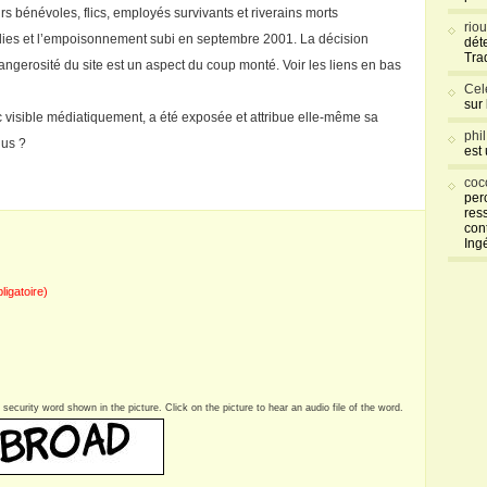
 bénévoles, flics, employés survivants et riverains morts
rio
dies et l’empoisonnement subi en septembre 2001. La décision
déte
Tra
ngerosité du site est un aspect du coup monté. Voir les liens en bas
Cel
sur
visible médiatiquement, a été exposée et attribue elle-même sa
phi
lus ?
est
coc
per
res
con
Ing
bligatoire)
security word shown in the picture. Click on the picture to hear an audio file of the word.