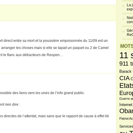
La 
exp
Niel
cont
Gér
Re
ort direct entre sa mort et la poussière empoisonnée du 11/09 est un
MOTS
û arranger les choses mais si elle se tapait un paquet ou 2 de Camel
11 
ment le flanc aux détracteurs de Reopen…
911 t
Barack
CIA
C
Etat
Euro
ossible des liens vers les unes de l’info grand public.
Guerre a
t rien dire :
Internet
Oba
directes de l’attentat, mais sans que le rapport de cause à effet lié
Patriot Ac
Services