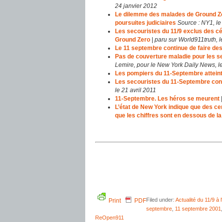
24 janvier 2012
Le dilemme des malades de Ground Zer
poursuites judiciaires
Source : NY1, le
Les secouristes du 11/9 exclus des
Ground Zero
|
paru sur World911truth, l
Le 11 septembre continue de faire de
Pas de couverture maladie pour les s
Lemire, pour le New York Daily News, le 
Les pompiers du 11-Septembre attein
Les secouristes du 11-Septembre confro
le 21 avril 2011
11-Septembre. Les héros se meurent
L’état de New York indique que des c
que les chiffres sont en dessous de la 
Filed under:
Actualité du 11/9 à l
Print
PDF
septembre
,
11 septembre 2001
ReOpen911