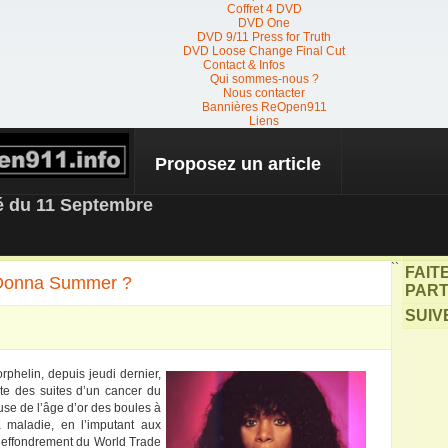
Coffret 4 DVD
DVD One
DVD 9/11 Press for Truth
DVD Loose Change Final Cut
Contact & Infos
Qui sommes-nous ?
Nous contacter
Bannières ReOpen911
Liens
Proposez un article
 NEWS
té du 11 Septembre
``
FAIT
 Donna Summer ?
PART
SUIV
rphelin, depuis jeudi dernier,
te des suites d’un cancer du
se de l’âge d’or des boules à
a maladie, en l’imputant aux
l’effondrement du World Trade