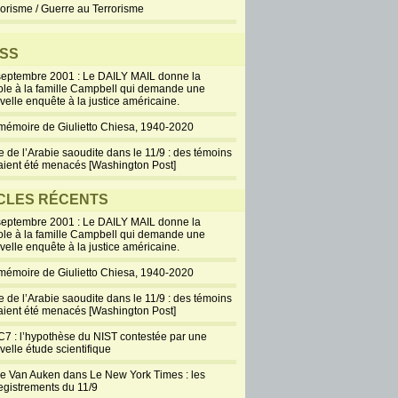
rorisme / Guerre au Terrorisme
SS
septembre 2001 : Le DAILY MAIL donne la
ole à la famille Campbell qui demande une
velle enquête à la justice américaine.
mémoire de Giulietto Chiesa, 1940-2020
e de l’Arabie saoudite dans le 11/9 : des témoins
aient été menacés [Washington Post]
CLES RÉCENTS
septembre 2001 : Le DAILY MAIL donne la
ole à la famille Campbell qui demande une
velle enquête à la justice américaine.
mémoire de Giulietto Chiesa, 1940-2020
e de l’Arabie saoudite dans le 11/9 : des témoins
aient été menacés [Washington Post]
7 : l’hypothèse du NIST contestée par une
velle étude scientifique
ie Van Auken dans Le New York Times : les
egistrements du 11/9