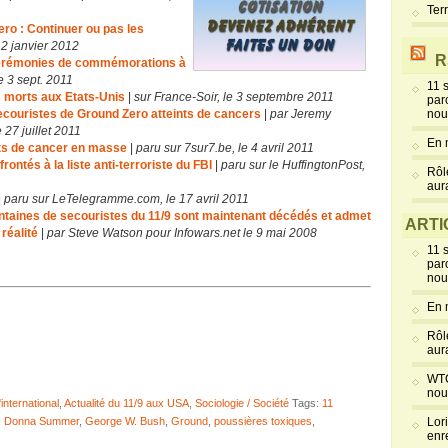
Ter
o : Continuer ou pas les
 2 janvier 2012
R
 cérémonies de commémorations à
e 3 sept. 2011
11 
s morts aux Etats-Unis
|
sur France-Soir, le 3 septembre 2011
par
ecouristes de Ground Zero atteints de cancers
|
par Jeremy
nou
27 juillet 2011
En 
ts de cancer en masse
|
paru sur 7sur7.be, le 4 avril 2011
ntés à la liste anti-terroriste du FBI
|
paru sur le HuffingtonPost,
Rôl
aur
|
paru sur LeTelegramme.com, le 17 avril 2011
entaines de secouristes du 11/9 sont maintenant décédés et admet
ARTI
réalité
|
par Steve Watson pour Infowars.net le 9 mai 2008
11 
par
nou
En 
Rôl
aur
WTC
nou
'international
,
Actualité du 11/9 aux USA
,
Sociologie / Société
Tags:
11
,
Donna Summer
,
George W. Bush
,
Ground
,
poussières toxiques
,
Lor
enr