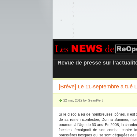
REOPEN911 –
Revue de presse sur l’actuali
[Brève] Le 11-septembre a tué
22 mai, 2012 by GeantVert
Si le disco a eu de nombreuses icônes, il est o
de sa reine incontestée, Donna Summer, mor
poumon, à l’âge de 63 ans. En 2008, la chanteu
facettes témoignait de son combat contre l
poussières toxiques qui se sont dégagées de 