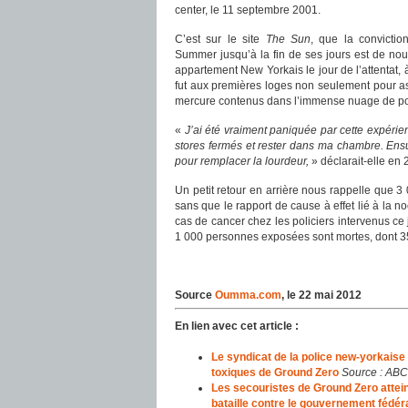
center, le 11 septembre 2001.
C’est sur le site
The Sun
, que la convicti
Summer jusqu’à la fin de ses jours est de nouv
appartement New Yorkais le jour de l’attentat, 
fut aux premières loges non seulement pour ass
mercure contenus dans l’immense nuage de pous
«
J’ai été vraiment paniquée par cette expérien
stores fermés et rester dans ma chambre. Ensui
pour remplacer la lourdeur,
» déclarait-elle en 
Un petit retour en arrière nous rappelle que 3
sans que le rapport de cause à effet lié à la no
cas de cancer chez les policiers intervenus ce j
1 000 personnes exposées sont mortes, dont 35
Source
Oumma.com
, le 22 mai 2012
En lien avec cet article :
Le syndicat de la police new-yorkaise
toxiques de Ground Zero
Source : ABC
Les secouristes de Ground Zero attein
bataille contre le gouvernement fédér