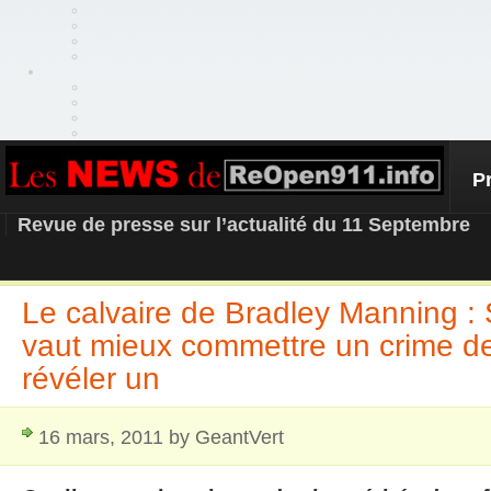
P
REOPEN911 – NEWS
Revue de presse sur l’actualité du 11 Septembre
Le calvaire de Bradley Manning :
vaut mieux commettre un crime d
révéler un
16 mars, 2011 by GeantVert