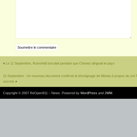
«
Le 11 Septembre, Rumsfeld bricolait pendant que Cheney dirigeait le pays
11-Septembre : Un nouveau document confirme le témoignage de Mineta à propos du vol 77 q
secrets
»
Copyright © 2007 ReOpen911 – News. Powered by
WordPress
and
JWM
.