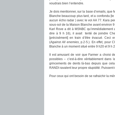
voudrais bien l’entendre.
Je dois mentionner, sur la base d’emails, que 
Blanche beaucoup plus tard, et a confondu [le 
aucun écho radar ) avec le vol AA 77. Kara pe
sous-sol de la Maison Blanche avant environ 9 
Karl Rove a dit à MSNBC qu’immédiatement apr
dire à 9 h 16), il avait tenté de joindre Ch
[précisément] en train d’être évacué. Ceci 
(
Against All enemies
, p.2-5.). En effet, pour
Blanche à un moment situé entre 9 h20 et 9 h 2
Il est amusant de voir que Farmer a choisi d
possibles – c’est-à-dire véritablement dans 
grincements de dents là-bas depuis que cela 
RANDI ravalent leur propre stupidité. Puissent-il
Pour ceux qui ont besoin de se rafraichir la mé