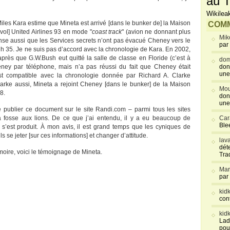
au T
Wikilea
Miles Kara estime que Mineta est arrivé [dans le bunker de] la Maison
COMM
vol] United Airlines 93 en mode "
coast track
" (avion ne donnant plus
Mik
nse aussi que les Services secrets n’ont pas évacué Cheney vers le
par
h 35. Je ne suis pas d’accord avec la chronologie de Kara. En 2002,
ès que G.W.Bush eut quitté la salle de classe en Floride (c’est à
dom
eney par téléphone, mais n’a pas réussi du fait que Cheney était
don
une
est compatible avec la chronologie donnée par Richard A. Clarke
 Clarke aussi, Mineta a rejoint Cheney [dans le bunker] de la Maison
Mou
8.
don
une
e publier ce document sur le site Randi.com – parmi tous les sites
la fosse aux lions. De ce que j’ai entendu, il y a eu beaucoup de
Car
Blee
s’est produit. À mon avis, il est grand temps que les cyniques de
s se jeter [sur ces informations] et changer d’attitude.
lav
déte
moire, voici le témoignage de Mineta.
Tra
Mar
par
kid
con
kid
Lad
pou