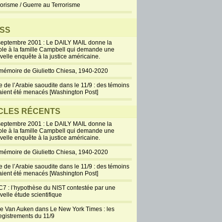
rorisme / Guerre au Terrorisme
SS
septembre 2001 : Le DAILY MAIL donne la
ole à la famille Campbell qui demande une
velle enquête à la justice américaine.
mémoire de Giulietto Chiesa, 1940-2020
e de l’Arabie saoudite dans le 11/9 : des témoins
aient été menacés [Washington Post]
CLES RÉCENTS
septembre 2001 : Le DAILY MAIL donne la
ole à la famille Campbell qui demande une
velle enquête à la justice américaine.
mémoire de Giulietto Chiesa, 1940-2020
e de l’Arabie saoudite dans le 11/9 : des témoins
aient été menacés [Washington Post]
7 : l’hypothèse du NIST contestée par une
velle étude scientifique
ie Van Auken dans Le New York Times : les
egistrements du 11/9