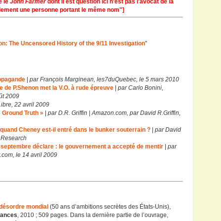
e le
John Farmer
dont il est question ici n'est pas l'avocat de la
ement une personne portant le même nom"]
: The Uncensored History of the 9/11 Investigation
"
ropagande
|
par François Marginean, les7duQuebec, le 5 mars 2010
vre de P.Shenon met la V.O. à rude épreuve
|
par Carlo Bonini,
oût 2009
ibre, 22 avril 2009
e Ground Truth »
|
par D.R. Griffin | Amazon.com, par David R.Griffin,
quand Cheney est-il entré dans le bunker souterrain ?
|
par David
l Research
 septembre déclare : le gouvernement a accepté de mentir
|
par
com, le 14 avril 2009
 désordre mondial
(50 ans d’ambitions secrètes des États-Unis),
tances
, 2010 ; 509 pages. Dans la dernière partie de l’ouvrage,