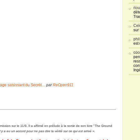
rio
déte
Tra
Cel
sur
phi
est
coc
per
res
con
Ing
nage saisissant du Secrét…
par
ReOpen911
mission sur le 11/9. Il a affirmé en prélude à la sortie de son livre "The Ground
y a eu un accord pour ne pas dire la vérité sur ce qui est arrivé
».