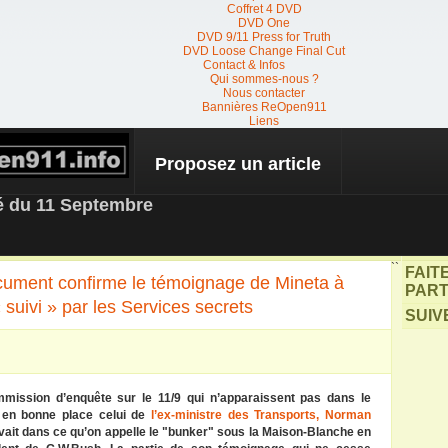
Coffret 4 DVD
DVD One
DVD 9/11 Press for Truth
DVD Loose Change Final Cut
Contact & Infos
Qui sommes-nous ?
Nous contacter
Bannières ReOpen911
Liens
Proposez un article
 NEWS
té du 11 Septembre
``
FAIT
ument confirme le témoignage de Mineta à
PART
 suivi » par les Services secrets
SUIV
mission d’enquête sur le 11/9 qui n’apparaissent pas dans le
e en bonne place celui de
l’ex-ministre des Transports, Norman
uvait dans ce qu’on appelle le "bunker" sous la Maison-Blanche en