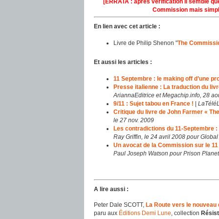
[ERRATA : après vérification il semble qu
Commission mais simpl
En lien avec cet article :
Livre de Philip Shenon "
The Commission
Et aussi les articles :
11 Septembre : le making off d’une p
Presse italienne : La traduction du li
AriannaEditrice et Megachip.info, 28 a
9/11 : Sujet tabou en France !
|
LaTéléL
Critique du livre de John Farmer « Th
le 27 nov. 2009
Les contradictions du 11-Septembre : 
Ray Griffin, le 24 avril 2008 pour Globa
Un avocat de la Commission sur le 11
Paul Joseph Watson pour Prison Planet.
A lire aussi :
Peter Dale SCOTT,
La Route vers le nouveau
paru aux
Éditions Demi Lune
, collection
Résis