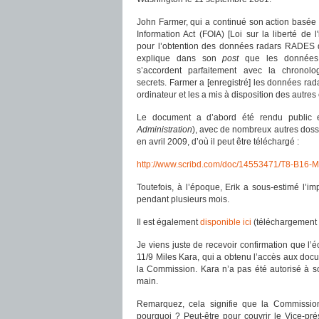
John Farmer, qui a continué son action basée
Information Act (FOIA) [Loi sur la liberté de l
pour l’obtention des données radars RADES 
explique dans son
post
que les données
s’accordent parfaitement avec la chronolo
secrets. Farmer a [enregistré] les données rad
ordinateur et les a mis à disposition des autres
Le document a d’abord été rendu public 
Administration
), avec de nombreux autres dossi
en avril 2009, d’où il peut être téléchargé :
http://www.scribd.com/doc/14553471/T8-B16-M
Toutefois, à l’époque, Erik a sous-estimé l’
pendant plusieurs mois.
Il est également
disponible ici
(téléchargement p
Je viens juste de recevoir confirmation que l’
11/9 Miles Kara, qui a obtenu l’accès aux docu
la Commission. Kara n’a pas été autorisé à sor
main.
Remarquez, cela signifie que la Commission 
pourquoi ? Peut-être pour couvrir le Vice-pr