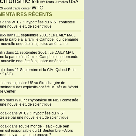
errorisme
USA
Torture
Tours Jumelles
WTC
ks
world trade center
ENTAIRES RÉCENTS
e dans
WTC7 : l’hypothèse du NIST contestée
 une nouvelle étude scientifique
i65 dans
11 septembre 2001 : Le DAILY MAIL
ne la parole à la famille Campbell qui demande
 nouvelle enquête à la justice américaine.
lin dans
11 septembre 2001 : Le DAILY MAIL
ne la parole à la famille Campbell qui demande
 nouvelle enquête à la justice américaine.
ajo dans
11-Septembre et la CIA : Qui est Rich
 ? (3/3)
al dans
La justice US va être chargée de
rminer si des explosifs ont été utilisés au World
de Center
iflo dans
WTC7 : l’hypothèse du NIST contestée
 une nouvelle étude scientifique
kodak dans
WTC7 : l’hypothèse du NIST
testée par une nouvelle étude scientifique
kodak dans
Tout le monde « sait » que ben
en est responsable du 11 Septembre – Alors
rquoi n’y a-t-il aucune preuve ?