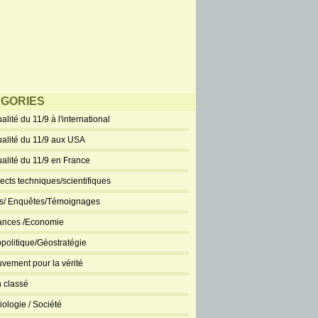
GORIES
alité du 11/9 à l'international
ualité du 11/9 aux USA
ualité du 11/9 en France
ects techniques/scientifiques
ts/ Enquêtes/Témoignages
ances /Economie
politique/Géostratégie
vement pour la vérité
 classé
iologie / Société