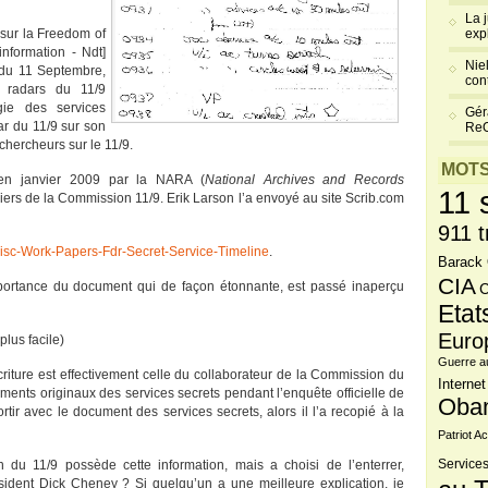
La 
 sur la Freedom of
exp
'information - Ndt]
Niel
du 11 Septembre,
cont
 radars du 11/9
gie des services
Gér
ar du 11/9 sur son
Re
 chercheurs sur le 11/9.
MOTS
en janvier 2009 par la NARA (
National Archives and Records
11 
ers de la Commission 11/9. Erik Larson l’a envoyé au site Scrib.com
911 t
isc-Work-Papers-Fdr-Secret-Service-Timeline
.
Barack
CIA
importance du document qui de façon étonnante, est passé inaperçu
C
Etat
Euro
lus facile)
Guerre a
écriture est effectivement celle du collaborateur de la Commission du
Internet
ments originaux des services secrets pendant l’enquête officielle de
Oba
tir avec le document des services secrets, alors il l’a recopié à la
Patriot Ac
du 11/9 possède cette information, mais a choisi de l’enterrer,
Services
ésident Dick Cheney ? Si quelqu’un a une meilleure explication, je