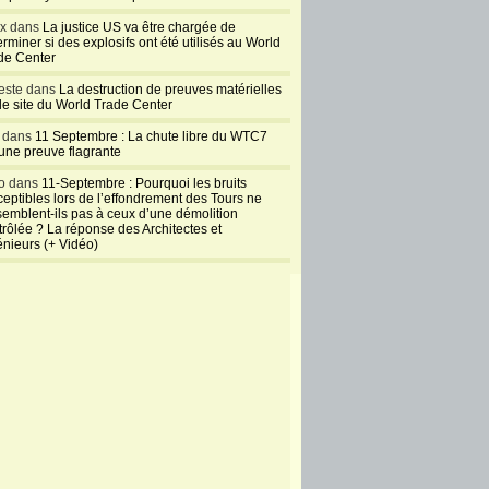
ux dans
La justice US va être chargée de
rminer si des explosifs ont été utilisés au World
de Center
este dans
La destruction de preuves matérielles
 le site du World Trade Center
l dans
11 Septembre : La chute libre du WTC7
 une preuve flagrante
o dans
11-Septembre : Pourquoi les bruits
ceptibles lors de l’effondrement des Tours ne
semblent-ils pas à ceux d’une démolition
trôlée ? La réponse des Architectes et
énieurs (+ Vidéo)