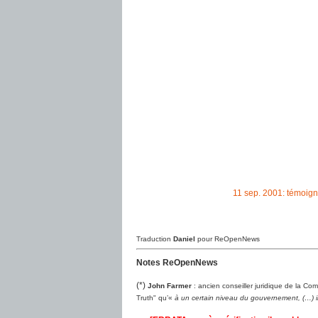
11 sep. 2001: témoig
Traduction
Daniel
pour ReOpenNews
Notes ReOpenNews
(*)
John Farmer
: ancien conseiller juridique de la Com
Truth" qu’«
à un certain niveau du gouvernement, (…) il 