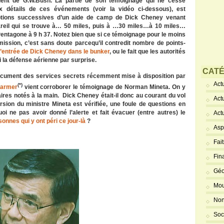
dent de G.W.Bush. La partie de son témoignage qui ne cesse
ux détails de ces événements (voir la vidéo ci-dessous), est
ruptions successives d’un aide de camp de Dick Cheney venant
areil qui se trouve à… 50 miles, puis à …30 miles…à 10 miles…
 Pentagone à 9 h 37. Notez bien que si ce témoignage pour le moins
ission, c’est sans doute parcequ’il contredit nombre de points-
d’entrée de Dick Cheney dans le bunker
, ou le fait que les autorités
i la défense aérienne par surprise.
CATÉ
document des services secrets récemment mise à disposition par
Actu
(*)
Farmer
vient corroborer le témoignage de Norman Mineta. On y
res notés à la main. Dick Cheney était-il donc au courant du vol
Act
rsion du ministre Mineta est vérifiée, une foule de questions en
i ne pas avoir donné l’alerte et fait évacuer (entre autres) le
Act
onnes qui y ont péri ce jour-là
?
Asp
Fai
Fin
Géo
Mou
Non
Soc