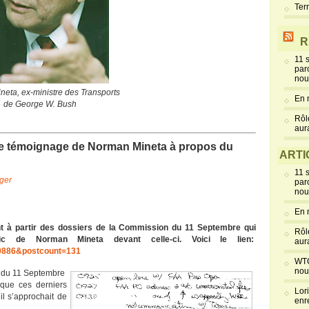
Ter
R
11 
par
nou
eta, ex-ministre des Transports
En 
de George W. Bush
Rôl
aur
e témoignage de Norman Mineta à propos du
ARTI
11 
ger
par
nou
En 
t à partir des dossiers de la Commission du 11 Septembre qui
Rôl
ic de Norman Mineta devant celle-ci. Voici le lien:
aur
59886&postcount=131
WTC
nou
rd du 11 Septembre
e que ces derniers
Lor
il s’approchait de
enr