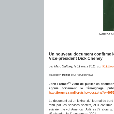
Norman Min
Un nouveau document confirme l
Vice-président Dick Cheney
par Marc Gaffney, le 11 mars 2011, sur
911Blog
Traduction
Daniel
pour ReOpenNews
(*)
John Farmer
vient de publier un documen
appuie fortement le témoignage publ
http://forums.randi.org/showpost.php?p=69
Le document est un [extrait du] journal de bo
tenu par les services secrets, et il confirm
suivaient le vol American Airlines 77 alors qu’
Washington le 11 septembre 2001.