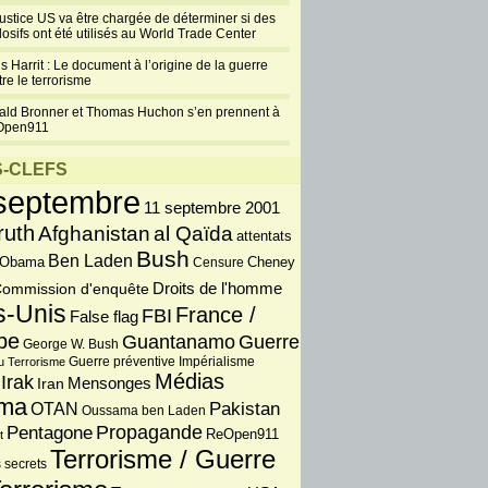
justice US va être chargée de déterminer si des
losifs ont été utilisés au World Trade Center
s Harrit : Le document à l’origine de la guerre
re le terrorisme
ald Bronner et Thomas Huchon s’en prennent à
Open911
-CLEFS
septembre
11 septembre 2001
ruth
Afghanistan
al Qaïda
attentats
Bush
Ben Laden
 Obama
Censure
Cheney
Droits de l'homme
ommission d'enquête
s-Unis
France /
FBI
False flag
pe
Guantanamo
Guerre
George W. Bush
Guerre préventive
u Terrorisme
Impérialisme
Médias
Irak
Iran
Mensonges
ma
OTAN
Pakistan
Oussama ben Laden
Propagande
Pentagone
ReOpen911
t
Terrorisme / Guerre
 secrets