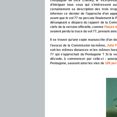
compagnie de Dick Cheney, le Vice-prési
d’intriguer tous ceux qui s’intéressent a
certainement sa description des trois ir
informer ce dernier de l’approche d’un app
avant que le vol 77 ne percute finalement le
dérangeant a disparu du rapport de la Comm
clefs de la version officielle, comme
l’heure 
avaient perdu la trace du vol 77, prenant ains
Il se trouve qu’une copie manuscrite d’un 
l’avocat de la Commission lui-même,
John 
voit les mêmes distances et les mêmes horai
77 qui s’approchait du Pentagone ? Si la ve
découle, à commencer par celle-ci : pourquo
Pentagone, sauvant ainsi les vies de
189 pers