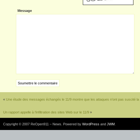
Message
«
Une étude des messages échangés le 11/9 montre que les attaques n’ont pas suscité la te
Un rapport appelle à l’infiltration des sites Web sur le 11/9
»
Copyright © 2007 ReOpen911 – News. Powered by
WordPress
and
JWM
.