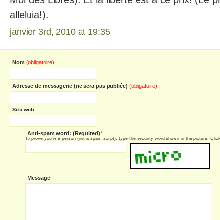
Mondes Libres). Et la liberté est à ce prix! (Le pr
alleluia!).
janvier 3rd, 2010 at 19:35
Nom
(obligatoire)
Adresse de messagerie (ne sera pas publiée)
(obligatoire)
Site web
Anti-spam word: (Required)
*
To prove you're a person (not a spam script), type the security word shown in the picture. Click 
Message