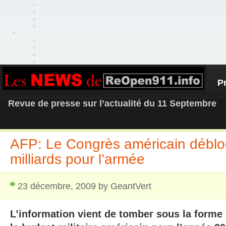
P
REOPEN911 – NEWS
Revue de presse sur l’actualité du 11 Septembre
AFP: Le Congrès américain débl
milliards pour l’armée
23 décembre, 2009 by GeantVert
L’information vient de tomber sous la forme