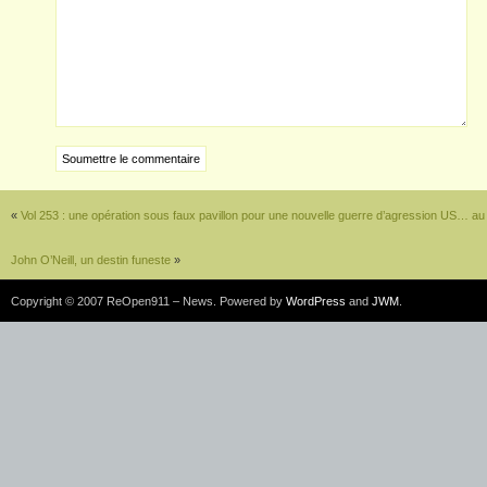
«
Vol 253 : une opération sous faux pavillon pour une nouvelle guerre d’agression US… au
John O’Neill, un destin funeste
»
Copyright © 2007 ReOpen911 – News. Powered by
WordPress
and
JWM
.